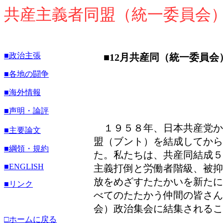
共産主義者同盟（統一委員会
■政治主張
■12月共産同（統一委員
■各地の闘争
■海外情報
■声明・論評
１９５８年、日本共産党か
■主要論文
盟（ブント）を結成してから
■綱領・規約
た。私たちは、共産同結成５
■ENGLISH
主義打倒と労働者階級、被抑
放をめざすたたかいを新たに
■リンク
べてのたたかう仲間の皆さ
会）政治集会に結集されるこ
□ホームに戻る