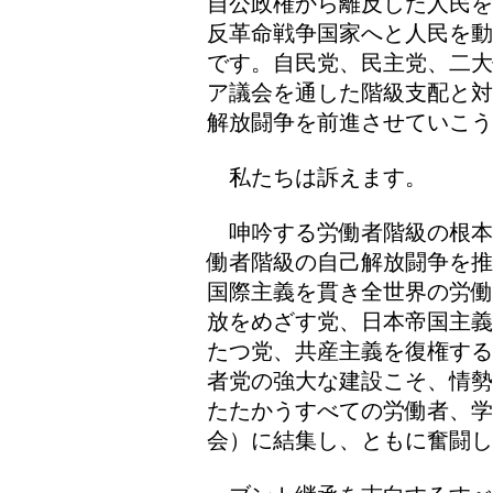
自公政権から離反した人民を
反革命戦争国家へと人民を動
です。自民党、民主党、二大
ア議会を通した階級支配と対
解放闘争を前進させていこう
私たちは訴えます。
呻吟する労働者階級の根本
働者階級の自己解放闘争を推
国際主義を貫き全世界の労働
放をめざす党、日本帝国主義
たつ党、共産主義を復権する
者党の強大な建設こそ、情勢
たたかうすべての労働者、学
会）に結集し、ともに奮闘し