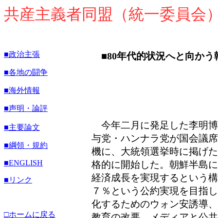
共産主義者同盟（統一委員会
■政治主張
■80年代的状況へと向か
■各地の闘争
■海外情報
■声明・論評
今年二月に発足した李明博
■主要論文
与党・ハンナラ党が国会議席
■綱領・規約
機に、大統領選挙時に掲げた
■ENGLISH
格的に開始した。朝鮮半島に
経済成長を実現するという
■リンク
７％という公約実現を目指し
化するためのウォン安誘導、
□ホームに戻る
教育の改悪、メディアと公共