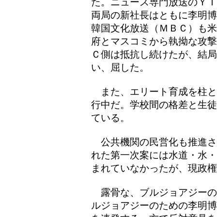
た。ニュース専門放送のＹＴ
両局の新社長はともに李明博
韓国文化放送（ＭＢＣ）も米
府とマスコミから執拗な攻撃
Ｃ側は抵抗し続けたが、結
い、屈した。
また、エリート育成を柱と
行中だ。学校間の格差と生徒
ている。
公共機関の民営化も推進さ
れた第一次案には水道・水・
まれていなかったが、現政
露骨な、ブルジョアジーの
ルジョアジーのための李明博