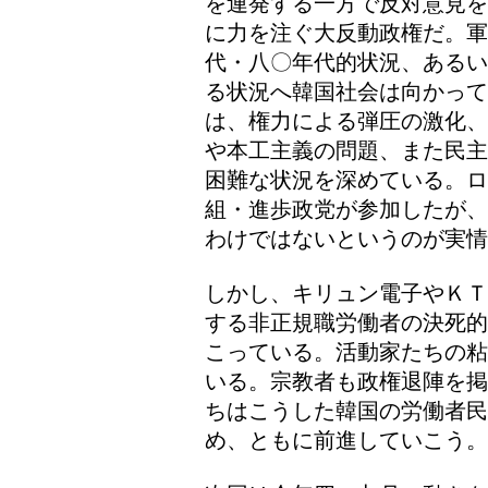
を連発する一方で反対意見を
に力を注ぐ大反動政権だ。軍
代・八〇年代的状況、あるい
る状況へ韓国社会は向かっ
は、権力による弾圧の激化、
や本工主義の問題、また民主
困難な状況を深めている。ロ
組・進歩政党が参加したが、
わけではないというのが実情
しかし、キリュン電子やＫＴ
する非正規職労働者の決死的
こっている。活動家たちの粘
いる。宗教者も政権退陣を掲
ちはこうした韓国の労働者
め、ともに前進していこう。