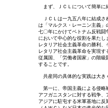
まず、ＪＣＬについて簡単に
ＪＣＬは一九五八年に結成さ
は「マルクス・レーニン主義」
七〇年にかけてベトナム反戦闘
において中心的な役割を果たし
レタリア社会主義革命の勝利、
レタリア社会主義革命を実現す
従属国、「労働者国家」の階級
することです。
共産同の具体的な実践は大き
第一に、帝国主義による侵略
アフガニスタンに対する戦争、
アジアに駐屯する米軍基地に反
（ＡＷＣ）など日本の進歩的な