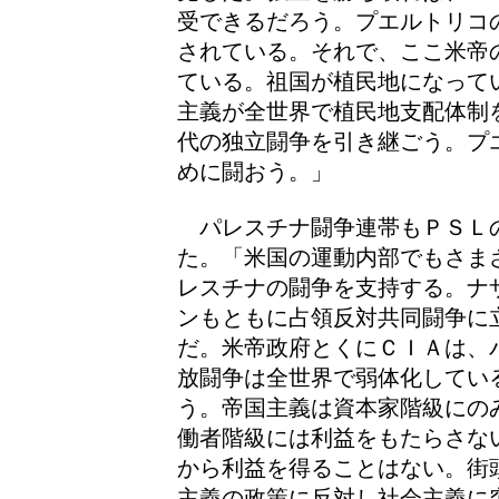
受できるだろう。プエルトリコ
されている。それで、ここ米帝
ている。祖国が植民地になって
主義が全世界で植民地支配体制
代の独立闘争を引き継ごう。プ
めに闘おう。」
パレスチナ闘争連帯もＰＳＬ
た。「米国の運動内部でもさま
レスチナの闘争を支持する。ナ
ンもともに占領反対共同闘争に
だ。米帝政府とくにＣＩＡは、
放闘争は全世界で弱体化してい
う。帝国主義は資本家階級にの
働者階級には利益をもたらさな
から利益を得ることはない。街
主義の政策に反対し社会主義に