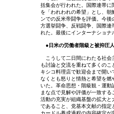
括集会が行われた。国際連帯に
を「われわれの希望」とし、朝
ンでの反米帝闘争を評価。今後
方選挙闘争、反戦闘争、国際連
れた。最後にインターナショナ
●日米の労働者階級と被抑圧
こうして二日間にわたる社会
も討論と交流を重ねて多くのこ
キシコ料理店で歓迎会まで開い
なくとも怒りと情熱と希望を燃
いた。革命思想・階級観・運動
まな点で見解や評価が一致する
活動の充実が組織基盤の拡大と
であること、党基本文献の指定
カードル養成過程の内容確定が