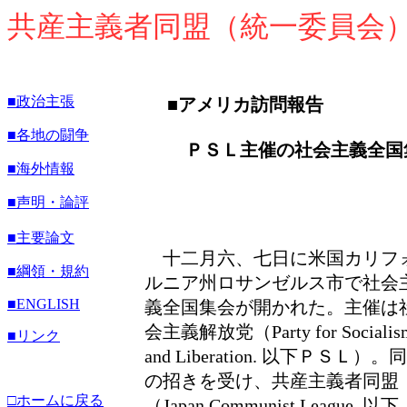
共産主義者同盟（統一委員会
■政治主張
■アメリカ訪問報告
■各地の闘争
ＰＳＬ主催の社会主義全国
■海外情報
■声明・論評
■主要論文
十二月六、七日に米国カリフ
■綱領・規約
ルニア州ロサンゼルス市で社会
■
ENGLISH
義全国集会が開かれた。主催は
会主義解放党（Party for Socialis
■リンク
and Liberation. 以下ＰＳＬ）。
の招きを受け、共産主義者同盟
□ホームに戻る
（Japan Communist Lea