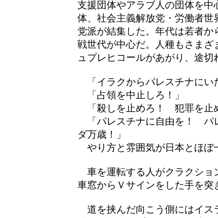
支援団体やアラブ人の団体を中
体、社会主義解放党・労働者世
党派が結集した。年代は若者か
戦世代が中心だ。人種もさまざ
ュプレヒコールがあがり、途切
「イラクからパレスチナにい
「占領を中止しろ！」
「殺しを止めろ！ 犯罪を止
「パレスチナに自由を！ パ
ダ万歳！」
やり方と雰囲気が日本とほぼ
車を運転する人がクラクショ
車窓からＶサインをした手を突
道を挟んだ向こう側にはイス