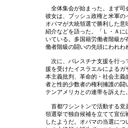
全体集会が始まった。まず司
彼女は、ブッシュ政権と米軍の
オバマが大統領選で勝利した意
紹介などを語った。「Ｌ・Ａに
いている。多国籍労働者階級が
働者階級の闘いの先頭にわれわ
次に、パレスチナ支援を行っ
援を受けたイスラエルによるガ
本主義批判、革命的・社会主義
者と性的少数者の権利擁護の闘
テンアメリカとの連帯を訴えた
首都ワシントンで活動する党
領選挙で独自候補を立てて宣伝
したようだ。オバマの当選につ