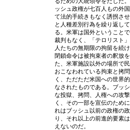
るための大統領令をだした。
ッシュ政権が七百人もの外国
て法的手続きもなく誘拐させ
と人種差別行為を繰り返し
る。米軍は国外ということで
裁判もなく、「テロリスト」
人たちの無期限の拘留を続け
閉鎖命令は被拘束者の釈放を
た、米軍施設以外の場所で民
おこなわれている拘束と拷
く、ただただ米国への世界的
なされたものである。ブッシ
な投獄、拷問、人権への攻
く、その一部を宣伝のために
れはブッシュ以前の政権の
り、それ以上の前進的要素は
えないのだ。