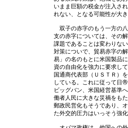
いまま巨額の税金が注入され
れない、となる可能性が大き
双子の赤字のもう一方の八
支の赤字については、その解
課題であることは変わりない
対策についで、貿易赤字の
易」の名のもとに米国製品に
資の自由化を強力に要求して
国通商代表部（ＵＳＴＲ）を
している。これに従って日帝
ビッグバン、米国経営基準へ
働者人民に大きな災禍をもた
郵政民営化もそうであり、オ
た外交的圧力はいっそう強化
オバマ政権は、他国への外