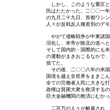
しかし、このような重圧と
民はたたかった。二〇〇一年
の九月二十九日、首都ワシ
人々が反戦反人種差別のデモ
やがて侵略戦争が中東諸国
沼化し、米帝が敗北の道へと
そして国内的・国際的にも米
の運動がまきおこるなかで、
捨てた。
その後、二〇〇八年の米国
国境を越え全世界をまきこん
全ての労働者人民に大きな打
政権は貧困大衆を救済するの
巨大金融機関の救済にむかっ
二百万の人々が解雇され、