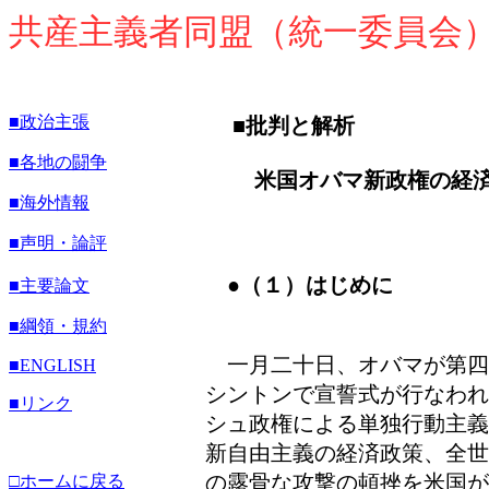
共産主義者同盟（統一委員会
■政治主張
■批判と解析
■各地の闘争
米国オバマ新政権の経済
■海外情報
■声明・論評
●（１）はじめに
■主要論文
■綱領・規約
一月二十日、オバマが第四
■
ENGLISH
シントンで宣誓式が行なわれ
■リンク
シュ政権による単独行動主義
新自由主義の経済政策、全世
の露骨な攻撃の頓挫を米国が
□ホームに戻る