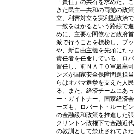
「責任」の共有を求めた。こ
きた民主―共和の両党の政策
立、利害対立を実利型政治で
一致をはかるという路線で進
めに、主要な閣僚など政府首
派で行うことを標榜し、ブ
や、新自由主義を先頭にたっ
責任者を任命している。ロバ
留任し、前ＮＡＴＯ軍最高司
ンズが国家安全保障問題担当
らはオバマ選挙を支えた人
る。また、経済チームにあっ
ー・ガイトナー、国家経済会
ーズも、ロバート・ルービン
の金融緩和政策を推進した張
クリントン政権下で金融近代
の教訓として禁止されてきた