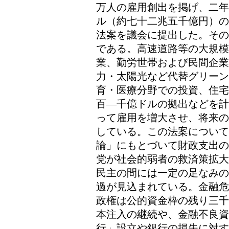
万人の雇用創出を掲げ、二年
ル（約七十二兆五千億円）の
法案を議会に提出した。その
である。高速道路等の大規模
業、勤労世帯および民間企
力・太陽光など代替グリーン
育・医療分野での投資、住宅
百―千億ドルの拠出などを計
って雇用を増大させ、将来の
している。この法案について
論」にもとづいて財政支出の
党が社会的弱者の救済策拡大
民主の間には一定の足なみの
過が見込まれている。金融危
政権は公的資金枠の残り三千
本注入の継続や、金融不良資
行」設立や銀行の損失に対す