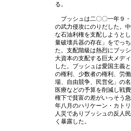
る。
ブッシュは二〇〇一年９・1
の武力侵攻にのりだした。中
な石油利権を支配しようとし
量破壊兵器の存在」をでっ
た。支配階級は熱烈にブッシ
大資本の支配する巨大メディ
した。ブッシュは愛国主義と
の権利、少数者の権利、労
場、自由競争、民営化」の名
医療などの予算を削減し戦費
権下で貧富の差がいっそう急
年八月のハリケーン・カトリ
人災でありブッシュの反人民
く暴露した。