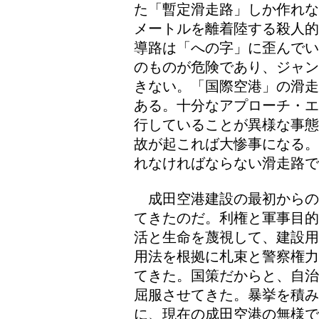
た「暫定滑走路」しか作れな
メートルを離着陸する殺人的
導路は「への字」に歪んでい
のものが危険であり、ジャン
きない。「国際空港」の滑走
ある。十分なアプローチ・エ
行していることが異様な事態
故が起これば大惨事になる。
れなければならない滑走路で
成田空港建設の最初からの
てきたのだ。利権と軍事目的
活と生命を蔑視して、建設用
用法を根拠に札束と警察権力
てきた。国策だからと、自治
屈服させてきた。暴挙を積み
に、現在の成田空港の無様で