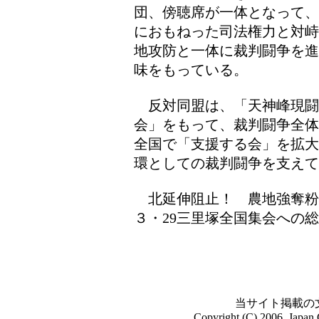
団、傍聴席が一体となって、
におもねった司法権力と対峙
地攻防と一体に裁判闘争を進
味をもっている。
反対同盟は、「天神峰現闘
会」をもって、裁判闘争全体
全国で「支援する会」を拡大
環としての裁判闘争を支えて
北延伸阻止！ 農地強奪粉
３・29三里塚全国集会への
当サイト掲載の
Copyright (C) 2006, Japan