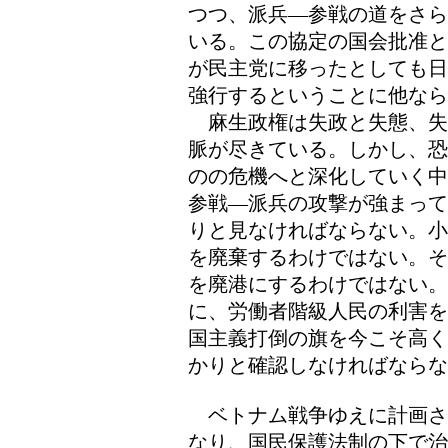
つつ、派兵―参戦の道をさら
いる。この協定の国会批准と
が民主党に移ったとしても日
強行するということに他なら
麻生政権は失政と失態、失
脈が尽きている。しかし、恐
のの危機へと深化していく中
参戦―派兵の攻撃が強まって
りと見なければならない。小
を廃棄するわけではない。そ
を廃港にするわけではない
に、労働者階級人民の利害を
国主義打倒の旗を今こそ高く
かりと確認しなければならな
ベトナム戦争ゆえに計画さ
なり、国民保護法制の下で治