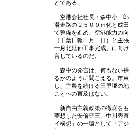
とである。
空港会社社長・森中小三郎
滑走路の２５００ｍ化と成田
て整備を進め、空港能力の向
（千葉日報一月一日）と主張
十月北延伸工事完成」に向け
言しているのだ。
森中の発言は、何もない裸
るかのように聞こえる。市東
し、営農を続ける三里塚の地
ことへの言及はない。
新自由主義政策の徹底をも
夢想した安倍晋三、中川秀直
イ構想」の一環として「ア