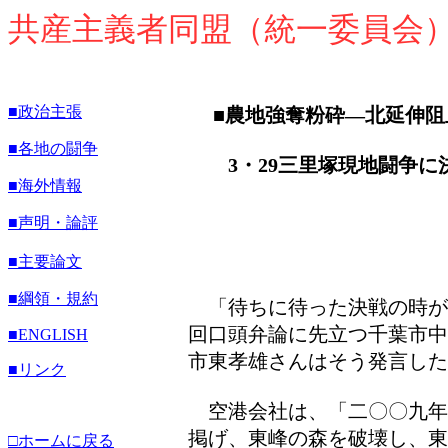
共産主義者同盟（統一委員会
■政治主張
■農地強奪粉砕―北延伸阻
■各地の闘争
3・29三里塚現地闘争に
■海外情報
■声明・論評
■主要論文
■綱領・規約
「待ちに待った決戦の時が
回口頭弁論に先立つ千葉市中
■
ENGLISH
市東孝雄さんはそう発言した
■リンク
空港会社は、「二〇〇九年
掲げ、東峰の森を破壊し、東
□ホームに戻る