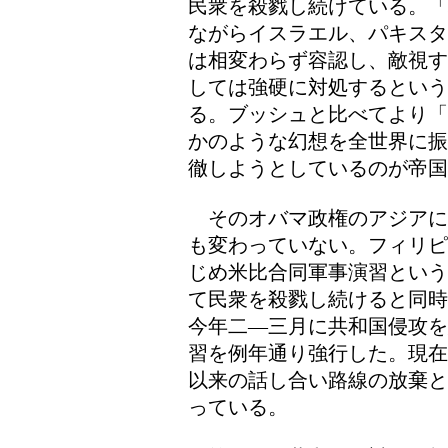
民衆を殺戮し続けている。「
ながらイスラエル、パキスタ
は相変わらず容認し、敵視す
しては強硬に対処するとい
る。ブッシュと比べてより「
かのような幻想を全世界に振
徹しようとしているのが帝
そのオバマ政権のアジアに
も変わっていない。フィリピ
じめ米比合同軍事演習という
て民衆を殺戮し続けると同時
今年二―三月に共和国侵攻を
習を例年通り強行した。現在
以来の話し合い路線の放棄と
っている。