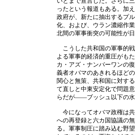
いとまで宣言した。さらに三
ったという報道もある。加え
政府が、新たに抽出するプ
化、および、ウラン濃縮作業
北間の軍事衝突の可能性が
こうした共和国の軍事的戦
よる軍事的経済的重圧がも
カ・アズ・ナンバーワンの復
義者オバマのあきれるほどの
関心と無策、共和国に対する
て直しと中東安定化で問題意
らだが――ブッシュ以下の水
今になってオバマ政権は共
への再登録と六カ国協議の
る。軍事制圧に踏み込む野望