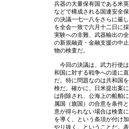
兵器の大量保有国である米英
などで構成される国連安全保
の決議一七一八をさらに厳し
を全会一致で六月十二日に採
実験への非難、武器輸出の全
の新規融資・金融支援の中止
物の検査だ。
今回の決議は、武力行使は
和国に対する戦争への道に
だ。特に問題なのは共和国を
検だ。確かに、日米提出案に
は削除され、公海上の船舶に
属国（旗国）の合意を条件と
意が得られない場合は検査に
を導く、という条項が付け加
やり抜く、ということだ。