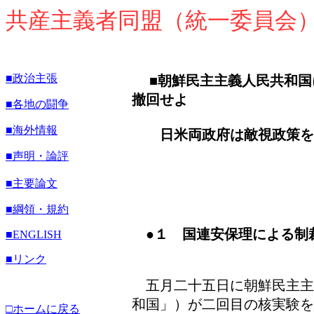
共産主義者同盟（統一委員会
■政治主張
■朝鮮民主主義人民共和国
撤回せよ
■各地の闘争
■海外情報
日米両政府は敵視政策を
■声明・論評
■主要論文
■綱領・規約
●１ 国連安保理による制
■
ENGLISH
■リンク
五月二十五日に朝鮮民主主
和国」）が二回目の核実験を
□ホームに戻る