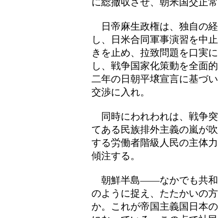
に総撤収させ、朝米国交正常
日帝麻生政権は、独自の経
し、日米合同軍事演習を中止
きを止め、拉致問題を口実に
し、戦争国家化策動を全面的
二年の日朝平壌宣言に基づい
交渉に入れ。
同時にわれわれは、戦争突
てある民族排外主義の嵐が吹
する労働者階級人民の主体力
傾注する。
朝鮮半島――なかでも共和
のように捉え、たたかいの
か。これが帝国主義国日本の