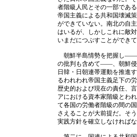
者階級人民とその一部である
帝国主義による共和国壊滅策
ができていない。南北の自主
はいるが、しかしこれに敵対
いまだにつぶすことができて
朝鮮半島情勢を把握し――
の批判も含めて――、朝鮮侵
日韓・日朝連帯運動を推進す
るわれわれ帝国主義足下の労
歴史的および現在の責任、言
アにおける資本家階級とわれ
て各国の労働者階級の間の国
さえることが大前提だ。そう
実践方針を確立しなければな
第二に、国連による共和国