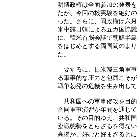
明博政権は全面参加の発表を
たが、今回の核実験を絶好の
った。さらに、同政権は六月
米中露日韓による五カ国協議
に、韓米首脳会談で朝鮮半島
をはじめとする両国間のより
た。
要するに、日米韓三角軍事
る軍事的な圧力と包囲こそが
戦争勃発の危機を生み出して
共和国への軍事侵攻を目的
合同軍事演習が年間を通じて
いる。その目的ゆえ、共和国
臨戦態勢をとらざるを得ない
高揚が、好むと好まざるとに