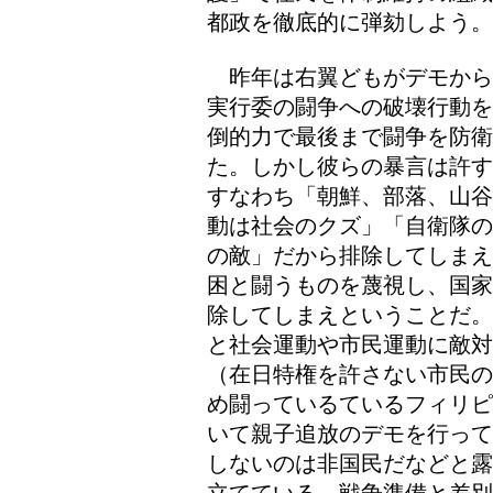
都政を徹底的に弾劾しよう。
昨年は右翼どもがデモから
実行委の闘争への破壊行動を
倒的力で最後まで闘争を防
た。しかし彼らの暴言は許す
すなわち「朝鮮、部落、山谷
動は社会のクズ」「自衛隊の
の敵」だから排除してしまえ
困と闘うものを蔑視し、国家
除してしまえということだ。
と社会運動や市民運動に敵
（在日特権を許さない市民の
め闘っているているフィリピ
いて親子追放のデモを行って
しないのは非国民だなどと露