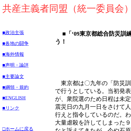
共産主義者同盟（統一委員会
■政治主張
■「‘09東京都総合防災訓
う！
■各地の闘争
■海外情報
■声明・論評
■主要論文
東京都は〇九年の「防災訓
■綱領・規約
で行うとしている。当初発
■
ENGLISH
が、衆院選のため日程は未定
震災日の九月一日をさけて人
■リンク
行えと指令しているのだ。わ
大量虐殺を許してしまった９
□ホームに戻る
なと訴えてきたが、今や石原