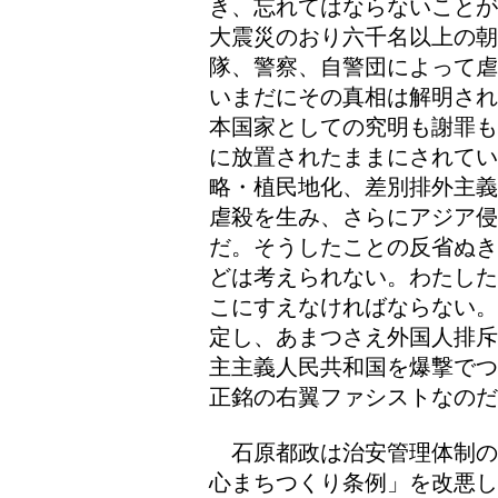
き、忘れてはならないことが
大震災のおり六千名以上の
隊、警察、自警団によって虐
いまだにその真相は解明され
本国家としての究明も謝罪も
に放置されたままにされて
略・植民地化、差別排外主義
虐殺を生み、さらにアジア侵
だ。そうしたことの反省ぬき
どは考えられない。わたした
こにすえなければならない。
定し、あまつさえ外国人排斥
主主義人民共和国を爆撃でつ
正銘の右翼ファシストなのだ
石原都政は治安管理体制の
心まちつくり条例」を改悪し