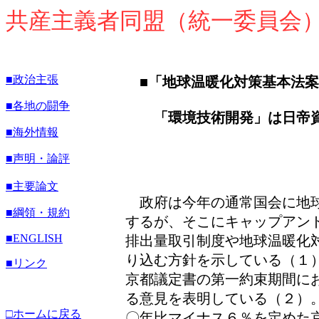
共産主義者同盟（統一委員会
■政治主張
■「地球温暖化対策基本法
■各地の闘争
「環境技術開発」は日帝資
■海外情報
■声明・論評
■主要論文
政府は今年の通常国会に地球
■綱領・規約
するが、そこにキャップアン
■
ENGLISH
排出量取引制度や地球温暖化
り込む方針を示している（１
■リンク
京都議定書の第一約束期間に
る意見を表明している（２）
□ホームに戻る
〇年比マイナス６％を定めた