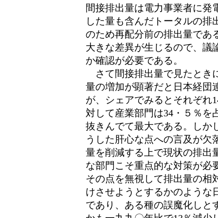
間接排出量は電力事業者に発
した量も含んだトータルの排
のため再配分前の排出量であ
大きな差異が生じるので、議
か確認が必要である。
さて間接排出量で見たときに
量の増加が顕著だと日本経団
が、シェアでみるとそれぞれ1
対して産業部門は34・５％を
抜きんでて最大である。しか
うした肝心な点への言及が欠
量を削減する上で現状の排出
な部門こそ重点的な対策が必
その点を無視して排出量の相
けさせようとするかのような
であり、ある種の誤魔化しと