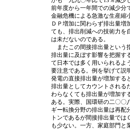
かも一九九〇年比で13％減少
前年度から一年間での減少分
金融危機による急激な生産縮
ＤＰ増加に関わらず排出量増
ても、排出削減への技術力を
は未だないのである。
またこの間接排出量という指
排出量に及ぼす影響を把握す
て日本では多く用いられるよ
要注意である。例を挙げて説
発電の直接排出量が増加する
排出量としてカウントされる
わらなくても排出量が増加す
ある。実際、国環研の二〇〇
ギー転換分野の排出量は再配分
トンであるが間接排出量では０
も少ない。一方、家庭部門と