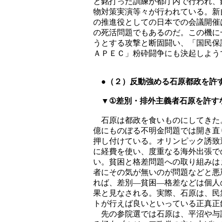
と銘打った訓練が都庁内で行われ、
物対策実演等々が行われている。新
の推進役としての日本での会議開催
の死活問題でもあるのだ。この機に
うとする攻撃と断固闘い、「国民保
ＡＰＥＣ」粉砕闘争にも決起しよう
●（２）反動強める石原都政を許
▼①差別・排外主義者石原を許す
石原は都政を食いものにしてきた
億にものぼる不明金問題では開き直
押し付けている。オリンピック誘致
に経費を使い、度重なる海外出張で
い。貧困と格差問題への取り組みは
者にその気が無いのが問題などと悪
れば、差別―貧困―格差などは個人
果と見なされる。実際、石原は、民
トが行えば良いといっている正真正
先の参院選では石原は、平沼や与