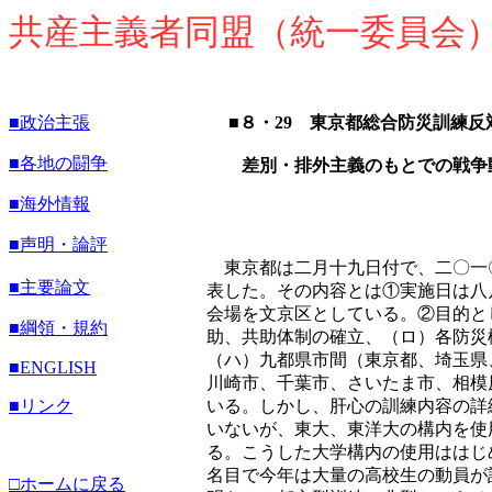
共産主義者同盟（統一委員会
■政治主張
■８・29 東京都総合防災訓練反
■各地の闘争
差別・排外主義のもとでの戦争
■海外情報
■声明・論評
東京都は二月十九日付で、二〇一
■主要論文
表した。その内容とは①実施日は八
会場を文京区としている。②目的と
■綱領・規約
助、共助体制の確立、（ロ）各防災
（ハ）九都県市間（東京都、埼玉県
■
ENGLISH
川崎市、千葉市、さいたま市、相模
■リンク
いる。しかし、肝心の訓練内容の詳
いないが、東大、東洋大の構内を使
る。こうした大学構内の使用ははじ
名目で今年は大量の高校生の動員が
□ホームに戻る