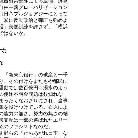
銃器対策部隊による逮捕、爆発
自由主義グローバリゼーション
は日帝ブルジョアジーにとって
一挙に反動政治と弾圧を強めよ
護」実働訓練を許さず、「横浜
ではないか。
すな
な
。「新東京銀行」の破産と一千
り、その付けをまたもや都民に
運動では数百億円も湯水のよう
の使途不明金問題は数知れな
まったくなおざりにされ、当事
罵を投げつけている。石原によ
の能力の無さ、努力の無さの結
衆支配は一部の選ばれたエリー
銘のファシストなのだ。
謝野らの「たちあがれ日本」な