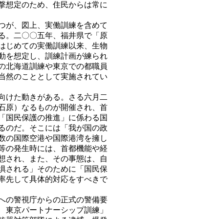
撃想定のため、住民からは常に
つが、図上、実働訓練を含めて
る。二〇〇五年、福井県で「原
はじめての実働訓練以来、生物
動を想定し、訓練計画が練られ
の北海道訓練や東京での都職員
当然のこととして実施されてい
向けた動きがある。さる六月二
石原）なるものが開催され、首
「国民保護の推進」に係わる国
るのだ。そこには「我が国の政
数の国際空港や国際港湾を擁し
等の発生時には、首都機能や経
想され、また、その事態は、自
惧される」そのために「国民保
率先して具体的対応をすべきで
への警視庁からの正式の警備要
 東京パートナーシップ訓練」