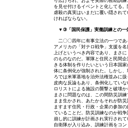
り広げられ、およそ実際の救助訓練
を見せ付けるイベントと化してる。
虐殺の真実はいまだに覆い隠されて
ければならない。
▼③「国民保護」実働訓練との一
二〇〇四年に有事立法の一つであ
アメリカの「対テロ戦争」支援を名
上げというべき内容であり、まさに
のものなのだ。軍隊と住民と民間企
きる体制を作りたいという日本国家
体に条例化が強制された。しかし、
ろでは米軍基地を治外法権並みに扱
皮肉な反論もあり、条例化していな
ロリストによる施設の襲撃と破壊か
まさに問題なのは、この間防災訓練
まま生かされ、あたかもそれが防災
ますます住民・行政・企業の参加の
ていることだ。防災訓練なのか戦争
崩し的に訓練が計画され実行されて
自衛隊が入り込み、訓練計画をコン