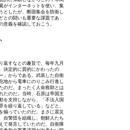
翼がインターネットを使い、集
うとしたが、断固集会を防衛し
どとの闘いも重要な課題であ
の意義を確認しておこう。
い
り返すなとの趣旨で、毎年九月
。決定的に質的にかわったの
ー」からである。武装した自衛
屯地から電車にのりこみ行進し
たのだ。まったく人命救助とは
れたのだ。当時、石原は帝国主
動を支持しながら、「不法入国
罪を繰り返している」などと、
を煽っていたのだ。まさに震災
、自警団を組織し、朝鮮人たち
えて発言していたのだ。自衛隊