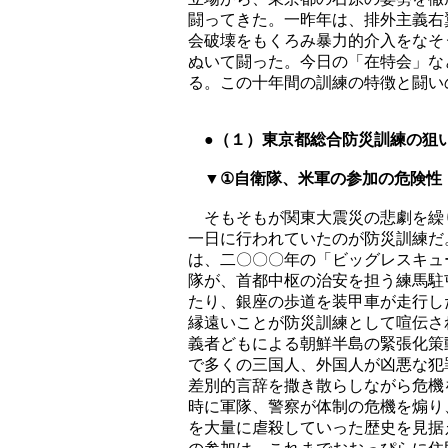
闘ってきた。一昨年は、排外主義右
会破壊をもくろみ暴力的介入をなそ
ぬいて闘った。今日の「在特会」な
る。この十年間の訓練の特徴と闘い
●（１）東京都総合防災訓練の狙
▼①自衛隊、米軍の参加の危険性
そもそもが関東大震災の悲劇を繰
一日に行われていたのが防災訓練だ
は、二〇〇〇年の「ビッグレスキュ
隊が、首都中枢の治安を担う練馬駐
たり、銀座の歩道を装甲車が走行し
縁遠いことが防災訓練として喧伝さ
義者どもによる朝鮮半島の緊張化策
で多くの三国人、外国人が凶悪な犯
差別的言辞を撒き散らしながら危機
時に軍隊、警察が体制の危機を煽り
を大量に虐殺していった歴史を見据