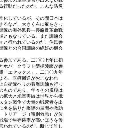
民参加の軍事演習が出来ない戦
る行動だったのだ。こんな防災
常化しているが、その間日本は
するなど、大きく右に舵をきっ
衛隊の海外派兵―侵略反革命戦
場ともなっている。また訓練会
々と行われているのだ。住民参
衛隊との合同訓練の絶好の機会
る参加である。二〇〇七年に初
とホバークラフト型揚陸艦が参
船「エセックス」、二〇〇九年
よる、医療搬送がおこなわれ
上自衛隊ヘリの着艦訓練も行っ
のものであり、年々その規模は
の拡大と米軍再編は世界から批
スタン戦争で大量の戦死者を出
に名を借りた艦隊の展開や救助
、トリアージ（識別救急）が位
戦場で生存確率が高いほうを優
言われているのだ。断じて許し