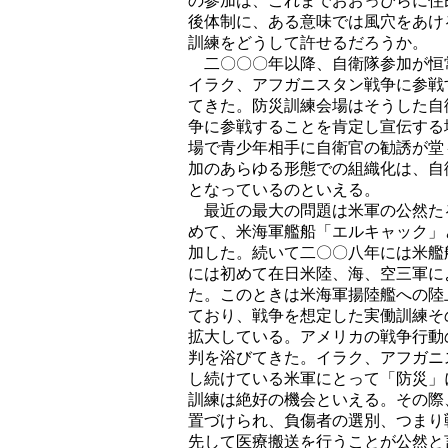
の参加は、これまでおおっぴらに住
後体制に、ある意味では風穴をあけ
訓練をどうして許せるだろうか。
二〇〇〇年以降、自衛隊参加が恒
イラク、アフガニスタン戦争に参戦
てきた。防災訓練会場はそうした自
争に参戦することを肯定し宣伝する
場で青少年相手に自衛官の勧誘が堂
加のあらゆる形態での組織化は、自
となっているのといえる。
最近の最大の問題は米軍の公然た
めて、米海軍艦船「エルキャック」
加した。続いて二〇〇八年には米艦
には初めて在日米陸、海、空三軍に
た。このときは米海軍揚陸艦への陸
ており、戦争を想定した実働訓練そ
拡大している。アメリカの戦争行動
判を浴びてきた。イラク、アフガニ
し続けている米軍にとって「防災」
訓練は絶好の機会といえる。その際
置づけられ、負傷者の選別、つまり
先して医療搬送を行うことが公然と