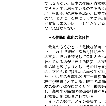
てはならない。日本の住民と直接交
できるとでも思っているのであろう
地、横田基地の使用を認め、日本で
のだ。まさに、石原によって防災訓
と変質しエスカレートしてきている
なければならない。
▼②住民組織化の危険性
最近のもうひとつの危険な傾向に
い。これまで警察、消防をはじめと
の支援、協力要請そして各町内会へ
われているのが「自主的防災」の実
化の輪を広げようとし、その目を青
の足立区会場では地元の高校生が動
た。〇八年の多摩地区四市一町参加
校生が動員されている。昨年の調布
友の会の団体が街にくりだし被害等
し、高校生が民間の警備会社員やそ
れ救援活動に動員されている。
またここ数年、メイン会場では、