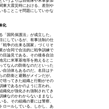
というよりは自衛隊や米軍参加
関東大震災時における、差別や
いることこそ問題にしていかな
体化
る「国民保護法」が成立した。
目にしているが、有事法制の仕
「戦争の出来る国家」づくりそ
業が合同で合法的に戦争訓練で
の目論見である。その後各自治
地元に米軍基地等を抱えるとこ
ってなんの防衛なのだといった
い自治体もあるのだ。名目はテ
らの防衛と避難がメインだが。
で培ってきた組織と行動がその
訓練であるかのように言われ、
組織化が強化され強制されてき
訓練なのかわからないままなし
いる。その組織の要には警察、
トロールしている。しかし、あ