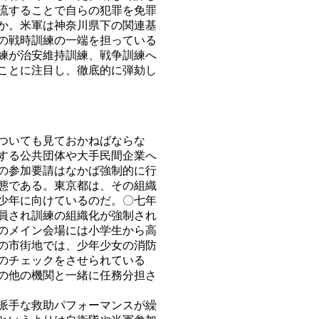
流することで自らの犯罪を免罪
か。米軍は神奈川県下の関連基
の戦時訓練の一端を担っている
練が治安維持訓練、戦争訓練へ
ことに注目し、徹底的に弾劾し
ついても見ておかねばならな
する公共団体や大手民間企業へ
の参加要請はなかば強制的に行
態である。東京都は、その組織
少年に向けているのだ。〇七年
員され訓練の組織化が強制され
のメイン会場には小学生から高
の市街地では、少年少女の消防
のチェックをさせられている
の他の機関と一緒に任務分担さ
派手な救助パフォーマンスが繰