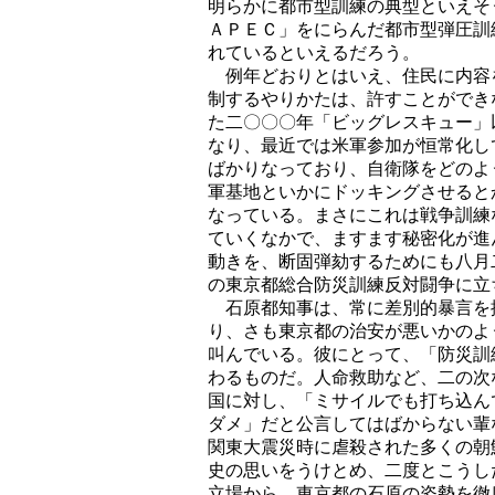
明らかに都市型訓練の典型といえそ
ＡＰＥＣ」をにらんだ都市型弾圧訓
れているといえるだろう。
例年どおりとはいえ、住民に内容
制するやりかたは、許すことができ
た二〇〇〇年「ビッグレスキュー」
なり、最近では米軍参加が恒常化し
ばかりなっており、自衛隊をどのよ
軍基地といかにドッキングさせると
なっている。まさにこれは戦争訓練
ていくなかで、ますます秘密化が進
動きを、断固弾劾するためにも八月
の東京都総合防災訓練反対闘争に立
石原都知事は、常に差別的暴言を
り、さも東京都の治安が悪いかのよ
叫んでいる。彼にとって、「防災訓
わるものだ。人命救助など、二の次
国に対し、「ミサイルでも打ち込ん
ダメ」だと公言してはばからない輩
関東大震災時に虐殺された多くの朝
史の思いをうけとめ、二度とこうし
立場から、東京都の石原の姿勢を徹