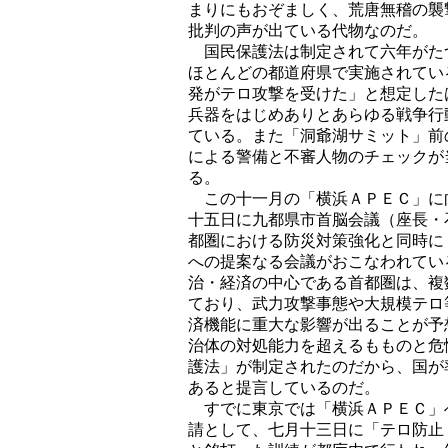
まりにもおぞましく、荒唐無稽の襲
批判の声が出ている代物なのだ。
国民保護法は制定されて六年がた
ほとんどの都道府県で実施されてい
発がテロ攻撃を受けた」と想定した
兵器をはじめありとあらゆる戦争行
ている。また「洞爺湖サミット」前
による警備と不審人物のチェックが
る。
この十一月の「横浜ＡＰＥＣ」に
十五日に九都県市首脳会議（座長・
都圏における防災対策強化と同時に
への提案なる会議がおこなわれてい
治・経済の中心である首都圏は、複
ており、武力攻撃事態や大規模テロ
済機能に重大な影響が出ることが予
治体の対処能力を超えるもものと危
護法」が制定されたのだから、国が
あると提言しているのだ。
すでに東京では「横浜ＡＰＥＣ」
請として、七月十三日に「テロ防止