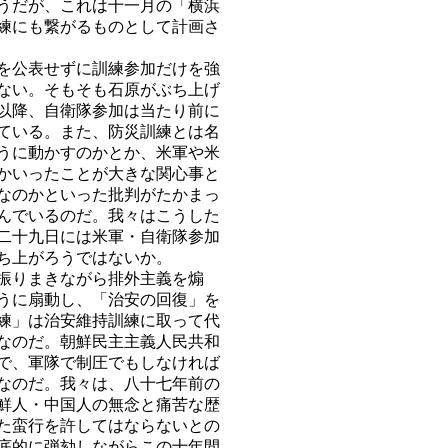
うだが、これは十一月の「横浜
練にも繋がるものとして計画さ
を公表せずに訓練参加だけを強
ない。そもそも石原がぶち上げ
以降、自衛隊参加は当たり前に
ている。また、防災訓練とは名
うに動かすのかとか、米軍や米
かいったことが大きな関心事と
なのかといった批判がたかまっ
んでいるのだ。我々はこうした
二十九日には米軍・自衛隊参加
ち上がろうではないか。
振りまきながら排外主義を煽
うに扇動し、「治安の回復」を
練」は治安維持訓練に取って代
なのだ。朝鮮民主主義人民共和
で、軍隊で制圧でもしなければ
なのだ。我々は、八十七年前の
鮮人・中国人の無念と痛苦な歴
た蛮行を許してはならないとの
底的に弾劾しながらこの十年間