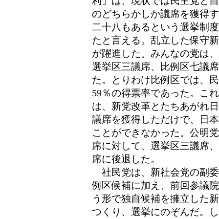
利」は、現状では民主党と自
のどちらかしか議席を獲得す
二十八もあるという選挙制度
たと言える。乱立した保守新
が躍進した。みんなの党は、
選挙区三議席、比例区七議
た。とりわけ比例区では、民
59％の得票率であった。こ
は、新党改革とたちあがれ日
議席を獲得しただけで、日本
ことができなかった。公明党
席に対して、選挙区三議席、
席に後退した。
社民党は、新社会党の副委
例区候補に加え、前回参議院
う形で独自候補を擁立した新
つくり、選挙にのぞんだ。し