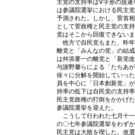
主党の支持率はⅤ字形の急速
は参議院選挙における民主党
予測された。しかし、菅首相
として菅政権と民主党の支持
党はそこから回復できない
他方で自民党もまた、昨年
離党と「みんなの党」の結成
は舛添要一の離党と「新党改
与謝野馨らによる「たちあ
徐々に分解を開始していった
員を中心に「日本創新党」が
持率の低下は自民党の支持率
民主党政権の打倒をかかげた
参議院選挙を迎えた。
こうして行われた七月十一
の〇七年参議院選挙をわずか
民主党は大敗を喫した。改