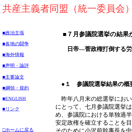
共産主義者同盟（統一委員会
■政治主張
■７月参議院選挙の結果
■各地の闘争
日帝―菅政権打倒する労
■海外情報
■声明・論評
■主要論文
●１ 参議院選挙結果の概
■綱領・規約
昨年八月末の総選挙におい
■
ENGLISH
にとって、七月参議院選挙
■リンク
め、参議院における単独過半
安定政権を確立することを目
□ホームに戻る
そのために小沢前幹事長を中