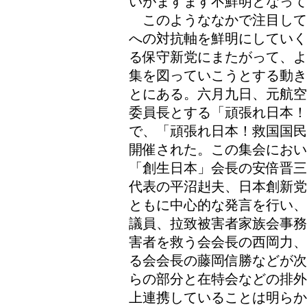
いがますます不鮮明となって
このようななかで注目して
への対抗軸を鮮明にしていく
る保守新党にまたがって、よ
集を図っていこうとする動き
とにある。六月九日、元航空
委員長とする「頑張れ日本！
で、「頑張れ日本！救国国民
開催された。この集会におい
「創生日本」会長の安倍晋三
代表の平沼赳夫、日本創新党
ともに中心的な発言を行い、
議員、拉致被害者家族会事務
害者を救う会会長の西岡力、
る会会長の藤岡信勝などが次
らの部分と在特会などの排外
上連携していることは明らか