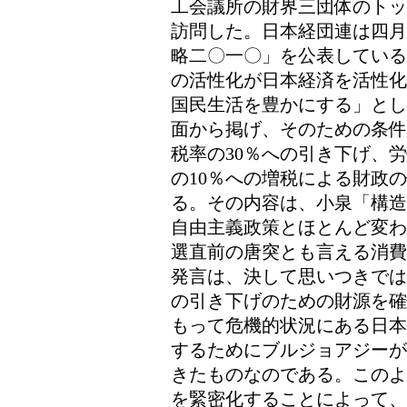
工会議所の財界三団体のトッ
訪問した。日本経団連は四月
略二〇一〇」を公表している
の活性化が日本経済を活性化
国民生活を豊かにする」とし
面から掲げ、そのための条件
税率の30％への引き下げ、
の10％への増税による財政
る。その内容は、小泉「構造
自由主義政策とほとんど変わ
選直前の唐突とも言える消費
発言は、決して思いつきでは
の引き下げのための財源を確
もって危機的状況にある日本
するためにブルジョアジーが
きたものなのである。このよ
を緊密化することによって、