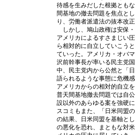
待感を生みだした根拠ともな
間基地の撤去問題を焦点とし
り、労働者派遣法の抜本改正
しかし、鳩山政権は安保・
アメリカによるすさまじい圧
ら相対的に自立していこうと
ていった。アメリカ・オバマ
沢前幹事長が率いる民主党
中、民主党内から公然と「日
語られるような事態に危機感
アメリカからの相対的自立を
普天間基地撤去問題では自公
設以外のあらゆる案を強硬に
スコミもまた、「日米同盟の
の結果、日米同盟を基軸とし
の悪化を恐れ、まともな対米