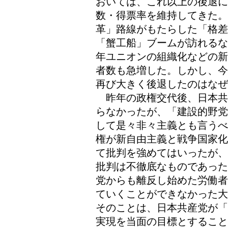
おいては、これ以上の後退に
数・得票率を維持してきた。
革」路線がもたらした「格
「蟹工船」ブームが訪れるな
年ユニオンの組織化などの新
者数も急増した。しかし、今
再び大きく後退したのはなぜ
昨年の政権交代後、日本共
らなかったが、「建設的野党
して是々非々主義とも言うべ
権が新自由主義と戦争国家化
て批判を強めてはいったが、
批判は不徹底なものであった
党からも離反し始めた労働者
ていくことができなかった大
そのことは、日本共産党が「
実現を当面の目標とすること