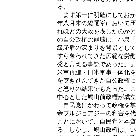
る。
まず第一に明確にしておか
年八月末の総選挙において圧
れほどの大敗を喫したのかと
の自公政権の崩壊は、小泉「
級矛盾の深まりを背景として
すら奪われてきた広範な労働
発と言える事態であった。ま
米軍再編・日米軍事一体化を
を突き進んできた自公政権に
と怒りの結果でもあった。こ
中心とした鳩山前政権が成立
自民党にかわって政権を掌
帝ブルジョアジーの利害を代
ことにおいて、自民党と本質
る。しかし、鳩山政権は、い