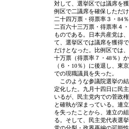
対して、選挙区では議席を獲
例区で二議席を確保しただけ
二十四万票・得票率３・84
二百六十三万票・得票率４・
ものである。日本共産党は
て、選挙区では議席を獲得で
だけとなった。比例区では、
十万票（得票率７・48％）
（６・10％）に後退し、東
での現職議員を失った。
このような参議院選挙の結
定化した。九月十四日に民主
いるが、民主党内での菅政権
と確執が深まっている。連立
を失ったことから、連立の組
る。そして、民主党代表選挙
党の分裂・政界再編の可能