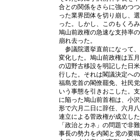
合との関係をさらに強めつつ
った業界団体を切り崩し、選
った。しかし、このもくろみ
鳩山前政権の急速な支持率の
崩れ去った。
参議院選挙直前になって、
変化した。鳩山前政権は五月
の辺野古移設を明記した日米
行した。それは閣議決定への
福島党首の閣僚罷免、社民党
いう事態を引きおこした。支
に陥った鳩山前首相は、小沢
形で六月二日に辞任、六月八
連立による菅政権が成立し
「政治とカネ」の問題で非難
事長の勢力を内閣と党の要職