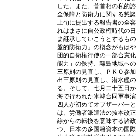
した。また、菅首相の私的諮
全保障と防衛力に関する懇談
上旬に提出する報告書の全容
れはまさに自公政権時代の日
ま継承していこうとするもの
盤的防衛力」の概念がもはや
団的自衛権行使の一部合憲化
能力」の保持、離島地域への
三原則の見直し、ＰＫＯ参加
出三原則の見直し、潜水艦
る。そして、七月二十五日か
海で行われた米韓合同軍事演
四人が初めてオブザーバー
は、労働者派遣法の抜本改正
線からの転換を意味する諸政
つ、日本の多国籍資本の国際