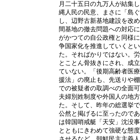
月二十五日の九万人が結集し
縄人民の民意、まさに「島ぐ
し、辺野古新基地建設を改め
間基地の撤去問題への対応に
がかつての自公政権と同様に
争国家化を推進していくと
た。そればかりではない。労
とことん骨抜きにされ、成立
ていない。「後期高齢者医療
援法」の廃止も、先送りや棚
での被疑者の取調べの全面可
夫婦別姓制度や外国人の地方
た。そして、昨年の総選挙で
公然と掲げるに至ったのであ
は韓国哨戒艇「天安」沈没事
とともにきわめて強硬な態度
させるなど、朝鮮民主主義人