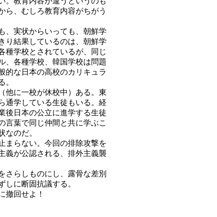
い。教育内容が違うというのも
から、むしろ教育内容がちがう
も、実状からいっても、朝鮮学
きり結果しているのは、朝鮮学
各種学校とされているが、同じ
ル、各種学校、韓国学校は問題
般的な日本の高校のカリキュラ
る。
（他に一校が休校中）ある。東
ら通学している生徒もいる。経
業後日本の公立に進学する生徒
の言葉で同じ仲間と共に学ぶこ
状なのだ。
止まらない。今回の排除攻撃を
主義が公認される、排外主義襲
をさらしものにし、露骨な差別
ずしに断固抗議する。
に撤回せよ！