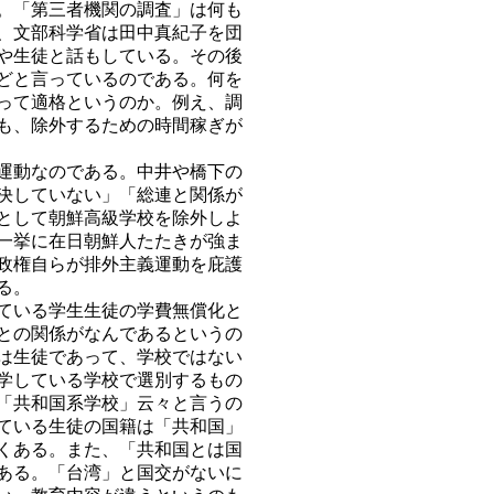
。「第三者機関の調査」は何も
、文部科学省は田中真紀子を団
や生徒と話もしている。その後
どと言っているのである。何を
って適格というのか。例え、調
も、除外するための時間稼ぎが
運動なのである。中井や橋下の
決していない」「総連と関係が
として朝鮮高級学校を除外しよ
一挙に在日朝鮮人たたきが強ま
政権自らが排外主義運動を庇護
る。
ている学生生徒の学費無償化と
との関係がなんであるというの
は生徒であって、学校ではない
学している学校で選別するもの
「共和国系学校」云々と言うの
ている生徒の国籍は「共和国」
くある。また、「共和国とは国
ある。「台湾」と国交がないに