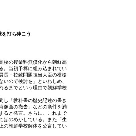
）
撃を打ち砕こう
高校の授業料無償化から朝鮮高
る。当初予算に組み込まれてい
員長・拉致問題担当大臣の横槍
ないので検討を」といわしめ、
れるまでという理由で朝鮮学校
。
問し「教科書の歴史記述の書き
肖像画の撤去」などの条件を満
すると発言。さらに、これまで
でほのめかしている。また「生
上の朝鮮学校解体を公言してい