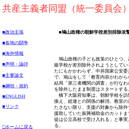
共産主義者同盟（統一委員会
■政治主張
■鳩山政権の朝鮮学校差別排除攻
■各地の闘争
■海外情報
鳩山政権の子ども政策のひとつ、
■声明・論評
級学校が差別除外されようとしてい
たにもかかわらず、中井国家公安委
■主要論文
で、鳩山をして「教育内容がわから
結局「第三者機関の調査」が行なわ
■綱領・規約
を除外したまま制度はスタートする
橋下大阪府知事は、朝鮮学校を訪
■
ENGLISH
換え、総連との関係の解消、教室の
■リンク
たさない限り、支援の対象から除外
援助していた振興補助金のカットま
徒は公立高校で受け入れる」と事実
る。
□ホームに戻る