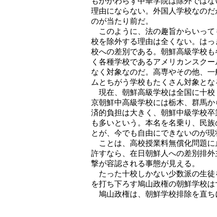
もかかわらず中華学院は除外ではな
理由にならない。外国人学校なのだ
のが当たり前だ。
このように、法の趣旨からいって
校を除外する理由は全くない。はっ
校への差別である。朝鮮高級学校も
く各種学校であるアメリカンスクー
なく対象なのだ。高専やその他、一
ムとちがう学校もたくさん対象とな
現在、朝鮮高級学校は全国に十校
京朝鮮中高級学校には栃木、群馬か
済的負担は大きく、朝鮮中級学校卒
も多いという。本名を名乗り、民族
とが、今でも自由にできないのが現
ことは、高校授業料無償化問題に
許すなら、在日朝鮮人への差別排外
撃が容認される事態が見える。
たった十校しかない少数派の生徒
を打ち下ろす鳩山政権の朝鮮学校は
鳩山政権は、朝鮮学校排除を直ち