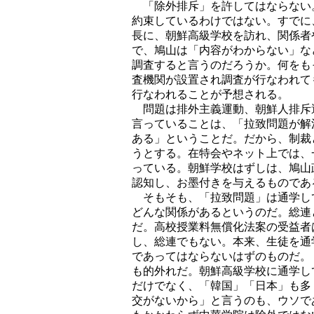
「除外排斥」を許してはならない
約束しているわけではない。すでに
長に、朝鮮高級学校を訪れ、関係者
で、鳩山は「内容がわからない」な
調査すると言うのだろうか。何をも
査機関が設置され調査が行なわれて
行なわれることが予想される。
問題は排外主義運動、朝鮮人排斥
言っていることは、「拉致問題が解
ある」ということだ。だから、制裁
うとする。在特会やネット上では、
っている。朝鮮学校はずしは、鳩山
認知し、お墨付きを与えるものであ
そもそも、「拉致問題」は通学し
どんな関係があるというのだ。総連
だ。高校授業料無償化法案の受益者
し、総連でもない。本来、生徒を通
であってはならないはずのものだ。
も的外れだ。朝鮮高級学校に通学し
だけでなく、「韓国」「日本」も多
交がないから」と言うのも、ウソで