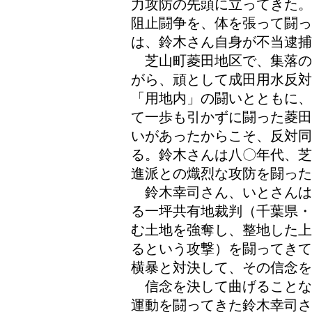
力攻防の先頭に立ってきた。
阻止闘争を、体を張って闘っ
は、鈴木さん自身が不当逮捕
芝山町菱田地区で、集落の
がら、頑として成田用水反
「用地内」の闘いとともに、
て一歩も引かずに闘った菱田
いがあったからこそ、反対同
る。鈴木さんは八〇年代、芝
進派との熾烈な攻防を闘った
鈴木幸司さん、いとさんは
る一坪共有地裁判（千葉県・
む土地を強奪し、整地した上
るという攻撃）を闘ってきて
横暴と対決して、その信念を
信念を決して曲げることな
運動を闘ってきた鈴木幸司さ