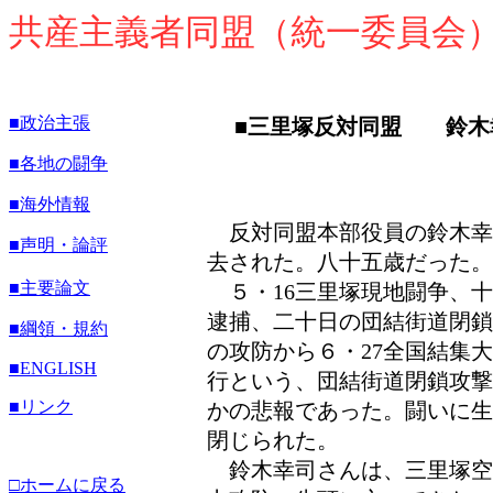
共産主義者同盟（統一委員会
■政治主張
■三里塚反対同盟 鈴木
■各地の闘争
■海外情報
反対同盟本部役員の鈴木幸
■声明・論評
去された。八十五歳だった。
■主要論文
５・16三里塚現地闘争、十
逮捕、二十日の団結街道閉鎖
■綱領・規約
の攻防から６・27全国結集
■
ENGLISH
行という、団結街道閉鎖攻撃
■リンク
かの悲報であった。闘いに生
閉じられた。
鈴木幸司さんは、三里塚空
□ホームに戻る