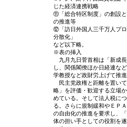
じた経済連携戦略
⑪「総合特区制度」の創設と
の推進等
⑫「訪日外国人三千万人プロ
分散化」
など以下略。
※表の挿入
九月九日菅首相は「新成長
し、関係閣僚ほか日経連など
学教授など政財労上げて推
民主党政権と距離を置いて
略」を評価・歓迎する立場か
めている。そして法人税につ
る。さらに規制緩和やＥＰＡ
の自由化の推進を要求し、「
体の担い手としての役割を遂