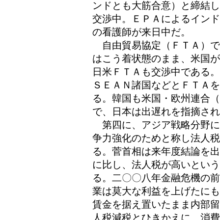
ンドとも大筋合意）と締結し
交渉中。ＥＰＡによるインド
の看護師が来日中だ。
自由貿易協定（ＦＴＡ）で
はこう着状態のまま、米国が
日米ＦＴＡも交渉中である。
ＳＥＡＮ諸国などとＦＴＡ
る。韓国も米国・欧州連合
で、日本は出遅れを指摘され
第四に、アジア戦略分野に
争力強化のためと称し法人
る。菅首相は来年度結論を出
に比し、法人税が高いとい
る。二〇〇八年金融危機の前
業は莫大な利益を上げたにも
賃金を据え置いたまま内部留
人税減税とひきかえに、消費