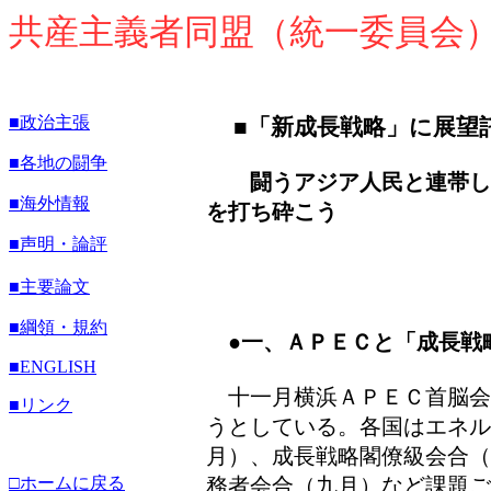
共産主義者同盟（統一委員会
■政治主張
■「新成長戦略」に展望
■各地の闘争
闘うアジア人民と連帯し
■海外情報
を打ち砕こう
■声明・論評
■主要論文
■綱領・規約
●一、ＡＰＥＣと「成長戦
■
ENGLISH
十一月横浜ＡＰＥＣ首脳会
■リンク
うとしている。各国はエネル
月）、成長戦略閣僚級会合（
□ホームに戻る
務者会合（九月）など課題ご