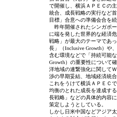
で開催し、横浜ＡＰＥＣの主
統合、成長戦略の実行など首
目標」合意への準備会合を続
昨年開催されたシンガポー
に端を発した世界的な経済危
戦略」が最大のテーマであっ
長」（Inclusive Grow
含む環境などで「持続可能な成長」
Growth）の重要性につい
洋地域の連繋強化に関してＷ
渉の早期妥結、地域経済統合
これをうけて横浜ＡＰＥＣで
均衡のとれた成長を達成する
長戦略」などの具体的内容に
策定しようとしている。
しかし日米中国などアジア太