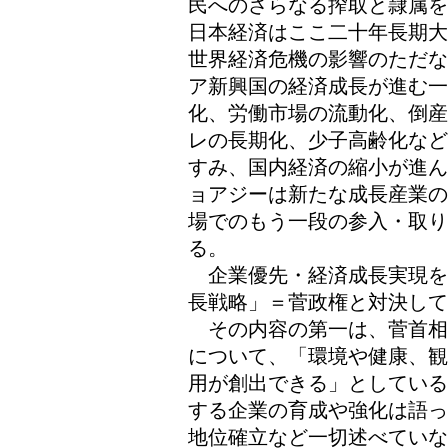
民へのさらなる搾取と隷属を
日本経済はここ二十年長期大
世界経済危機の影響のただな
ア新興国の経済成長が進む
化、労働市場の流動化、倒産
レの長期化、少子高齢化など
すみ、国内経済の縮小が進ん
ョアジーは新たな成長産業の
場でのもう一段の参入・取
る。
企業優先・経済成長実現を
長戦略」＝菅政権と対決して
その内容の第一は、菅首相
について、「環境や健康、観
用が創出できる」としている
する企業の育成や強化は語っ
地位確立など一切述べていな