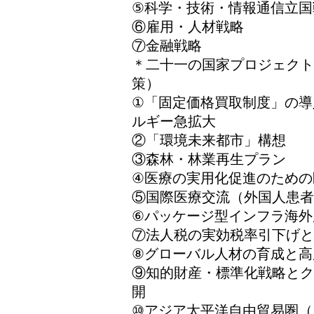
⑤科学・技術・情報通信立国
⑥雇用・人材戦略
⑦金融戦略
＊二十一の国家プロジェク
策）
①「固定価格買取制度」の導
ルギー急拡大
②「環境未来都市」構想
③森林・林業再生プラン
④医療の実用化促進のための
⑤国際医療交流（外国人患者
⑥パッケージ型インフラ海外
⑦法人税の実効税率引下げ
⑧グローバル人材の育成と高
⑨知的財産・標準化戦略とク
開
⑩アジア太平洋自由貿易圏（