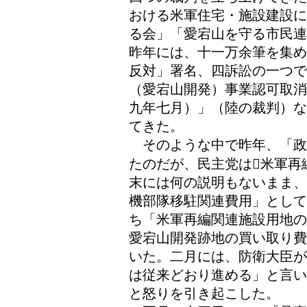
おける米軍住宅・施設建設に
る会」「愛宕山を守る市民連
昨年には、十一万余筆を集め
反対」署名、四訴訟の一つ
（愛宕山開発）事業認可取消
九年七月）」（陸の裁判）な
てきた。
そのような中で昨年、「政
たのだが、民主党は米軍再
末には何の説明もないまま、
機部隊移駐関連費用」として
ち「米軍再編関連施設用地の
愛宕山開発跡地の買い取り費
いた。二月には、防衛大臣が
は従来どおり進める」と言い
と怒りを引き起こした。