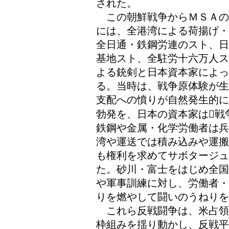
された。
この朝鮮戦争からＭＳＡの
には、全港湾による荷揚げ・
全日通・鉄鋼労連のスト、日
基地スト、全駐労十六万人ス
よる銃剣と日本資本家によ
る。当時は、戦争原体験が生
支配への憤りが自然発生的に
勃発を、日本の資本家は戦
鉄鋼や金属・化学労働者は兵
湾や運送では積み込みや運搬
も権利を求めてサボタージ
た。砂川・富士をはじめ全国
や軍事訓練に対し、労働者・
りを燃やして闘いのうねりを
これら反戦闘争は、米占領
枠組みを揺り動かし、反戦平