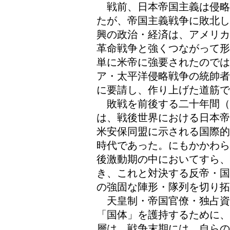
戦前、日本帝国主義は侵略
たが、帝国主義戦争に敗北し
興の政治・経済は、アメリカ
革命戦争と強くつながって形
単に米帝に強要されたのでは
ア・太平洋侵略戦争の統帥者
に要請し、作り上げた道筋で
敗戦を前後する二十年間（
は、戦後世界における日本帝
米安保同盟に示される国際的
時代であった。にもかかわら
後激動期の中においてすら
き、これと対決する反帝・国
の強固な陣形・隊列を切り拓
天皇制・帝国官僚・独占資
「国体」を護持するために、
層は、戦争末期には、自らの