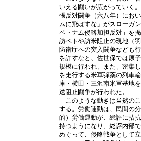
いえる闘いが広がっていく。
張反対闘争（六八年）におい
ムに飛ばすな」がスローガン
ベトナム侵略加担反対」を掲
訪ベトや訪米阻止の現地（羽
防衛庁への突入闘争なども行
を許すなと、佐世保では原子
規模に行われ、また、密集し
を走行する米軍弾薬の列車輸
庫・横田・三沢南米軍基地を
送阻止闘争が行われた。
このような動きは当然のこ
する。労働運動は、民間の
的）労働運動が、総評に拮抗
持つようになり、総評内部で
めぐって、侵略戦争として立