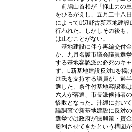
前鳩山首相が「抑止力の重
をひるがえし、五月二十八日
によって辺野古新基地建設
行われた。しかしその後も、
は止むことがない。
基地建設に伴う再編交付金
か、九月名護市議会議員選挙
する基地容認派の必死のキ
ず、新基地建設反対を掲
進氏を支持する議員が、過半
選した。条件付基地容認派は
六人が落選、市長派候補者の
惨敗となった。沖縄において
論調査で新基地建設に反対の
選挙では政府が振興策・資金
勝利させてきたという構図が