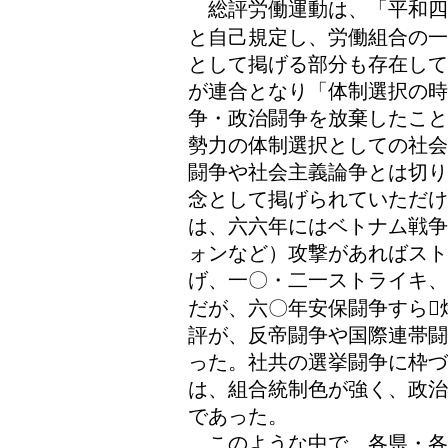
総評労働運動は、「平和四
と自己規定し、労働組合の一
として掲げる部分も存在して
が連合となり「体制選択の時
争・政治闘争を放棄したこと
勢力の体制選択としての社会
闘争や社会主義論争とは切り
念として掲げられていただ
は、六六年にはベトナム戦争
ォンなど）攻撃があればス
げ、一〇・二一ストライキ、
だが、六〇年安保闘争すら
評が、反帝闘争や国際連帯闘
った。社共の選挙闘争に枠づ
は、組合統制色が強く、政治
であった。
このような中で、各県・各