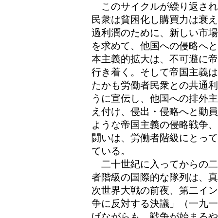
このサイクルが繰り返され
民衆は貧困化し購買力は衰え
過利潤のために、新しい市場
を求めて、他国への侵略へと
本主義的拡大は、不可避に帝
行き着く。そして帝国主義は
たかも労働者民衆との共通利
うに宣伝し、他国への排外主
え付け、侵出・侵略へと動員
ような帝国主義の侵略戦争、
闘いは、労働者階級にとって
ている。
二十世紀に入ってからの二
者階級の国際的な隊列は、真
次世界大戦の前夜、第二イン
争に反対する決議」（一九一
げながらも、戦争が始まるや