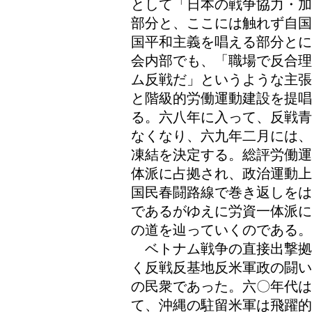
として「日本の戦争協力・加
部分と、ここには触れず自国
国平和主義を唱える部分とに
会内部でも、「職場で反合理
ム反戦だ」というような主張
と階級的労働運動建設を提唱
る。六八年に入って、反戦青
なくなり、六九年二月には、
凍結を決定する。総評労働運
体派に占拠され、政治運動上
国民春闘路線で巻き返しをは
であるがゆえに労資一体派に
の道を辿っていくのである。
ベトナム戦争の直接出撃拠
く反戦反基地反米軍政の闘い
の民衆であった。六〇年代
て、沖縄の駐留米軍は飛躍的