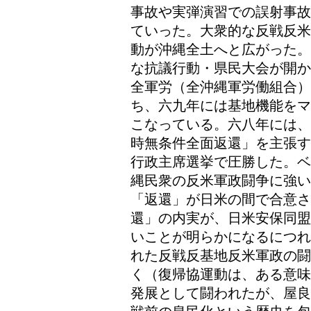
事故や実弾演習での誤射事故
ていった。大衆的な反戦反米
動が沖縄全土へと広がった。
な抗議行動・県民大会が開か
全軍労（全沖縄軍労働組合
ち、六九年には基地機能をマ
こなっている。六八年には、
時無条件全面返還」を主張す
行政主席選挙で圧勝した。ベ
縄民衆の反米軍政闘争に強
「返還」が日米の間で合意さ
還」の内実が、日米安保同盟
いことが明らかになるにつれ
れた反戦反基地反米軍政の闘
く（復帰協運動は、ある意味
発展として闘われたが、屋良