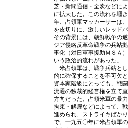
芝・新聞通信・全炭などによ
に拡大した。この流れを堰
年、占領軍マッカーサーは、
を皮切りに、激しいレッドパ
その背景には、朝鮮戦争の遂
ジア侵略反革命戦争の兵站拠
事化（対日軍事援助ＭＳＡ）
いう政治的流れがあった。
米占領軍は、戦争兵站とし
的に確保することを不可欠と
資本家階級にとっても、戦闘
流通の独裁的経営権を立て直
方向だった。占領米軍の暴力
拘束・解雇などによって、戦
進められ、ストライキばかり
で、一九五〇年に米占領軍の