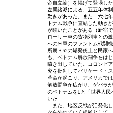
帝自立論）を掲げて登場した
左翼諸派による、五五年体制
動きがあった。また、六七年
トナム戦争に直結した動きが
が続いたことがある（新宿で
ローリー車の貨物列車との激
への米軍のファントム戦闘機
所属Ｂ52の爆発炎上と民家
も、ベトナム解放闘争をはじ
噴き出していた。コロンビア
究を批判してバリケード・ス
革命が起こり、アメリカでは
解放闘争が広がり、ゲバラが
のベトナムをと「世界人民
いた。
また、地区反戦が活発化し
から外れていく根拠として、