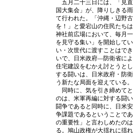
五月二十三日には、「見直
国大集会」が、降りしきる雨
て行われた。「沖縄・辺野
を！」と愛宕山の住民たちは
神社前広場において、毎月一
を見守る集い」を開始して
い・次世代に渡すことはでき
いで、日米政府―防衛省によ
住宅建設をむかえ討とうとし
する闘いは、日米政府・防衛
う新たな局面を迎えている。
同時に、気を引き締めてと
のは、米軍再編に対する闘い
闘争であると同時に、日米安
争課題であるということであ
の重要性」と言わしめたの
る。鳩山政権が大揺れに揺れ