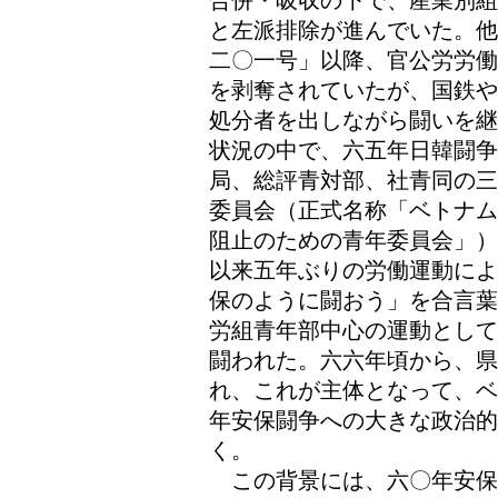
合併・吸収の下で、産業別組
と左派排除が進んでいた。他
二〇一号」以降、官公労労働
を剥奪されていたが、国鉄や
処分者を出しながら闘いを継
状況の中で、六五年日韓闘争
局、総評青対部、社青同の三
委員会（正式名称「ベトナム
阻止のための青年委員会」）
以来五年ぶりの労働運動によ
保のように闘おう」を合言葉
労組青年部中心の運動として
闘われた。六六年頃から、
れ、これが主体となって、ベ
年安保闘争への大きな政治
く。
この背景には、六〇年安保