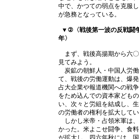
中で、かつての弱点を克服し
が急務となっている。
▼②〈戦後第一波の反戦闘
年〉
まず、戦後高揚期から六〇
見てみよう。
炭鉱の朝鮮人・中国人労働
て、戦後の労働運動は、爆発
占大企業や報道機関への戦争
をため込んでの資本家ども
い、次々と労組を結成し、生
の労働者の権利を拡大してい
しかし米帝・占領米軍は、
かった。米よこせ闘争、食料
が拡大し、四六年秋には、