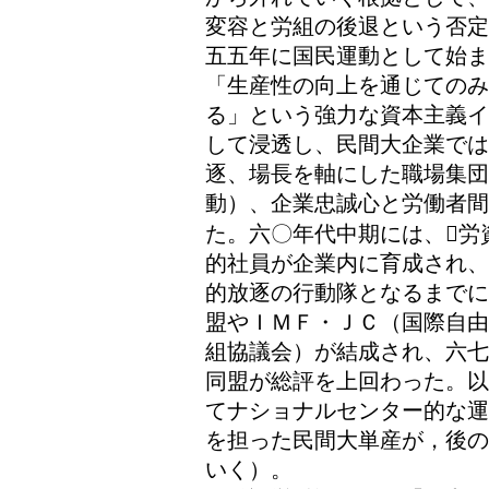
変容と労組の後退という否定
五五年に国民運動として始
「生産性の向上を通じての
る」という強力な資本主義イ
して浸透し、民間大企業で
逐、場長を軸にした職場集団
動）、企業忠誠心と労働者
た。六〇年代中期には、労
的社員が企業内に育成され、
的放逐の行動隊となるまでに
盟やＩＭＦ・ＪＣ（国際自由
組協議会）が結成され、六七
同盟が総評を上回わった。以
てナショナルセンター的な運
を担った民間大単産が，後の
いく）。