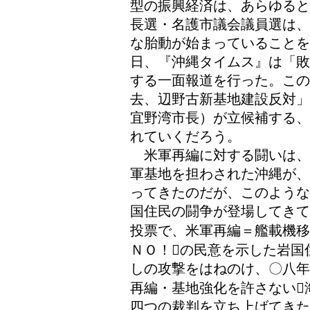
型の振興経済は、あらゆると
長選・名護市議会議員選は、
な胎動が始まっていること
日、『沖縄タイムス』は「敗
する一面報道を行った。こ
去、辺野古新基地建設反対」
宜野湾市長）が立候補する、
れていくだろう。
米軍再編に対する闘いは、日
軍基地を担わされた沖縄が、
ってきたのだが、このような
国住民の闘争が登場してきて
投票で、米軍再編＝艦載機移
ＮＯ！の民意を示した岩国
しの攻撃をはねのけ、〇八年
再編・基地強化を許さない
四つの裁判を立ち上げてきた