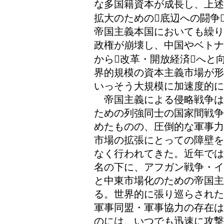
な多国籍資本が成長し、上述
拡大のための底辺への闘争
帝国主義本国においても繰り
政権が崩壊し、中国やベトナ
から改革・開放経済へと
界的規模の資本主義市場が形
いっそう大規模に加速度的に
帝国主義による侵略戦争は
ための列強同士の国家間戦争
めたものの、圧倒的な軍事力
市場の拡張にとっての障壁を
なく行われてきた。近年では
名の下に、アフガン戦争・イ
と中東市場化のための帝国主
る。世界的に張り巡らされた
軍事同盟・軍事協力の存在は
のには、いつでも迅速に攻撃