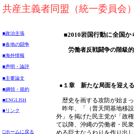
共産主義者同盟（統一委員会
■政治主張
■2010岩国行動に全国
■各地の闘争
労働者反戦闘争の階級的
■海外情報
■声明・論評
■主要論文
●１章 新たな局面を迎え
■綱領・規約
歴史を画する攻防が始まっ
■
ENGLISH
昨年、「（普天間基地移設
■リンク
外」を掲げた民主党が「政権
て以降、沖縄の労働者・民衆
□ホームに戻る
める巨大なうねりを作り出し