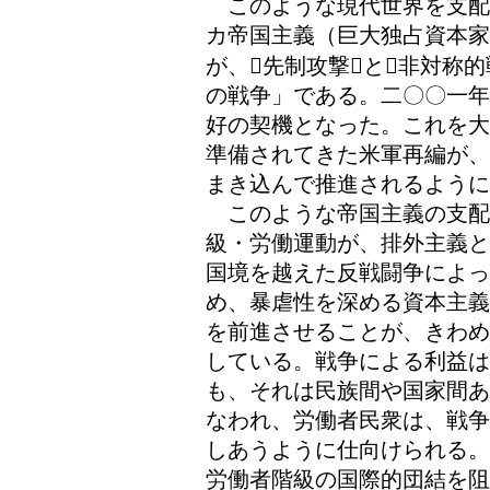
このような現代世界を支配
カ帝国主義（巨大独占資本家
が、先制攻撃と非対称
の戦争」である。二〇〇一年
好の契機となった。これを大
準備されてきた米軍再編が、
まき込んで推進されるように
このような帝国主義の支配
級・労働運動が、排外主義と
国境を越えた反戦闘争によっ
め、暴虐性を深める資本主義
を前進させることが、きわめ
している。戦争による利益
も、それは民族間や国家間あ
なわれ、労働者民衆は、戦争
しあうように仕向けられる。
労働者階級の国際的団結を阻