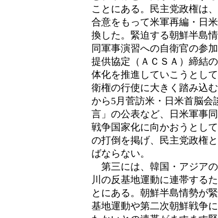
ことにある。民主党政権は、
合意をもって米軍再編・日米
換した。緊迫する朝鮮半島情
同軍事演習への自衛官の参加
提供協定（ＡＣＳＡ）締結の
体化を推進していこうとして
衛権の行使に大きく踏み込む
から5月菅訪米・日米首脳会
言」の公表など、日米軍事同
戦争国家化に向かおうとして
の打倒を掲げ、民主党政権と
ばならない。
第三には、韓国・アジアの
川の反基地運動に連帯するた
とにある。朝鮮半島情勢が緊
基地運動や第二次朝鮮戦争に