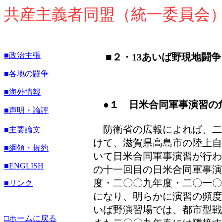
共産主義者同盟（統一委員会
■政治主張
■
２・13あいば野現地闘
■各地の闘争
■海外情報
●１ 日米合同軍事演習の
■声明・論評
防衛省の広報によれば、二
■主要論文
けて、滋賀県高島市の陸上自
■綱領・規約
いて日米合同軍事演習が行わ
■
ENGLISH
の十一回目の日米合同軍事演
度・二〇〇九年度・二〇一〇
■リンク
になり、明らかに演習の頻度
いば野演習場では、都市型戦
□ホームに戻る