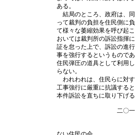
ある。
結局のところ、政府は、同
って裁判の負担を住民側に負
て様々な萎縮効果を呼び起こ
おいては裁判所の訴訟指揮に
証を怠った上で、訴訟の進行
事を強行するというものであ
住民弾圧の道具として利用し
らない。
われわれは、住民らに対す
工事強行に厳重に抗議すると
本件訴訟を直ちに取り下げる
二〇一〇年十二
ヘリパ
ない住民の会