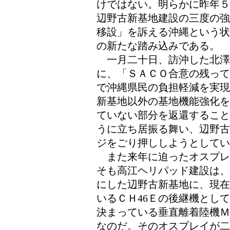
けではない。明らかに昨年５
辺野古新基地建設の三度の強
移設」を訴える沖縄という状
の新たな踏み込みである。
一月二十日、訪沖した北澤
に、「ＳＡＣＯ合意の残って
で沖縄県民の負担軽減を実現
新基地以外の基地機能強化を
ていない部分を返還すること
うに立ち居振る舞い、辺野古
ジをごり押ししようとしてい
また来年に迫ったオスプレ
そも高江ヘリパッド建設は、
にした辺野古新基地に、現在
いるＣＨ46Ｅの後継機とし
決まっている垂直離着陸機Ｍ
なのだ。そのオスプレイが二