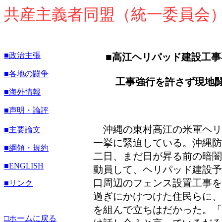
共産主義者同盟（統一委員会
■政治主張
■
高江ヘリパッド建設工事
■各地の闘争
工事強行を許さず現地
■海外情報
■声明・論評
沖縄の東村高江の米軍ヘリ
■主要論文
一挙に緊迫している。沖縄防
■綱領・規約
二日、まだ日が昇る前の暗闇
■
ENGLISH
動員して、ヘリパッド建設予
口周辺のフェンス設置工事を
■リンク
過ぎにかけつけた住民らに、
を組んで立ちはだかった。「
□ホームに戻る