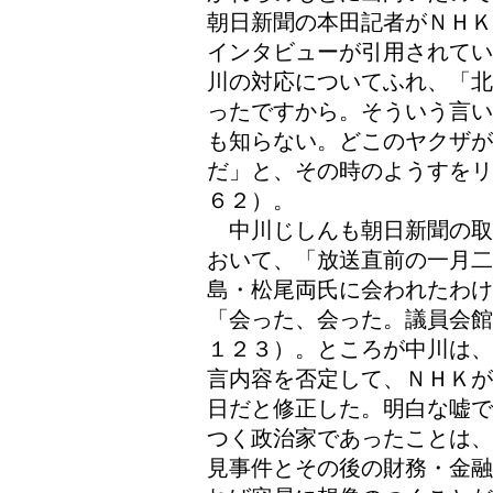
朝日新聞の本田記者がＮＨＫ
インタビューが引用されてい
川の対応についてふれ、「北
ったですから。そういう言い
も知らない。どこのヤクザ
だ」と、その時のようすをリ
６２）。
中川じしんも朝日新聞の取
おいて、「放送直前の一月
島・松尾両氏に会われたわけ
「会った、会った。議員会館
１２３）。ところが中川は、
言内容を否定して、ＮＨＫが
日だと修正した。明白な嘘で
つく政治家であったことは、
見事件とその後の財務・金融