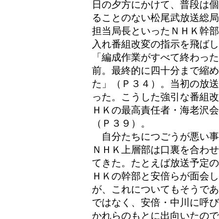
日の夕方にかけて、普段は個
ることのない松尾武放送総局
担当局長といったＮＨＫ幹部
入れ番組改変の指示を飛ば
「編成作業がすべて終わった
前。最終的に四十分まで縮
た」（Ｐ３４）。当初の放送
った。こうした強引な番組改
ＨＫの最高責任者・海老沢会
（Ｐ３９）。
自分たちにつごうが悪い事
ＮＨＫ上層部は口裏を合わせ
てきた。たとえば放送予定の
ＨＫの幹部と安倍らが面会し
が、これについてもそうであ
ではなく、安倍・中川に呼び
かれらのもとに出向いたので