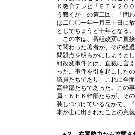
Ｋ教育テレビ「ＥＴＶ２００
う裁くか」の第二回、「問わ
は二〇〇一年一月三十日に放
としでちょうど十年となる。
この本は、番組改変に直接
て関わった著者が、その経過
問題点を明らかにしようとし
組改変事件とは、直裁に言え
った。事件を引き起こしたの
議員たちであり、これに全面
高幹部たちであった。この
員・ＮＨＫ幹部たちが、その
装しつづけているなかで、『
本が世に出されたことの意義
●２ 右翼勢力から攻撃さ