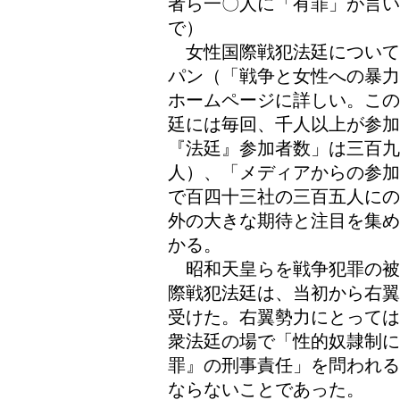
者ら一〇人に「有罪」が言い
で）
女性国際戦犯法廷について
パン（「戦争と女性への暴力
ホームページに詳しい。この
廷には毎回、千人以上が参加
『法廷』参加者数」は三百九
人）、「メディアからの参加
で百四十三社の三百五人にの
外の大きな期待と注目を集め
かる。
昭和天皇らを戦争犯罪の被
際戦犯法廷は、当初から右翼
受けた。右翼勢力にとっては
衆法廷の場で「性的奴隷制
罪』の刑事責任」を問われる
ならないことであった。