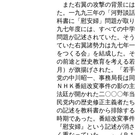
また右翼の攻撃の背景には
た。一九九三年の「河野談話
科書に「慰安婦」問題が取り
九七年度には、すべての中学
問題が記述されていた。そう
ていた右翼諸勢力は九七年一
をつくる会」を結成した。そ
の前途と歴史教育を考える
月）が旗揚げされた。「若手
党の中川昭一、事務局長は同
ＮＨＫ番組改変事件の影の主
法廷が開かれた二〇〇〇年当
民党内の歴史修正主義者たち
の記述を教科書から排除する
時期であった。番組改変事
『慰安婦』という記述が消さ
く重なっていた……」（Ｐ１