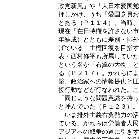
政党新風」や「大日本愛国党
押しかけ、うち「愛国党員お
とある（Ｐ１１４）。当時、
現在「在日特権を許さない市
年結成）とともに差別・排外
げている「主権回復を目指す
表・西村修平も所属していた
という名が「右翼の大物」と
る（Ｐ２１７）。かれらに
撃、政治家への情報提供と圧
接行動などが行なわれた。
「同じような問題意識を持っ
と呼んでいた（Ｐ１２３）。
いま排外主義右翼勢力の活
ている。かれらは労働者人民
アジアへの戦争の道に引きず