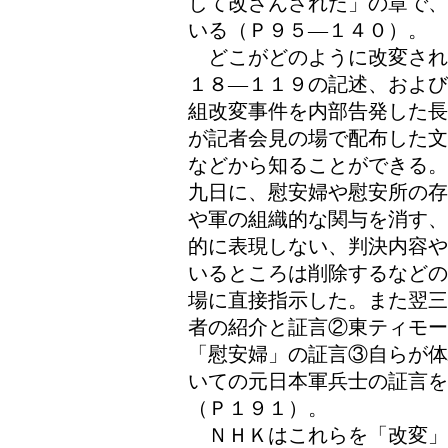
して改ざんされた」の章で、
いる（Ｐ９５―１４０）。
どこがどのように改変され
１８―１１９の記述、および
組改変事件を内部告発した長
が記者会見の場で配布した文
などから知ることができる。
九日に、慰安婦や慰安所の存
や軍の組織的な関与を消す、
的に表現しない、判決内容や
いるところは削除するなどの
場に直接指示した。また翌三
者の紹介と証言②東ティモ
「慰安婦」の証言③自らが体
いての元日本軍兵士の証言を
（Ｐ１９１）。
ＮＨＫはこれらを「改変」