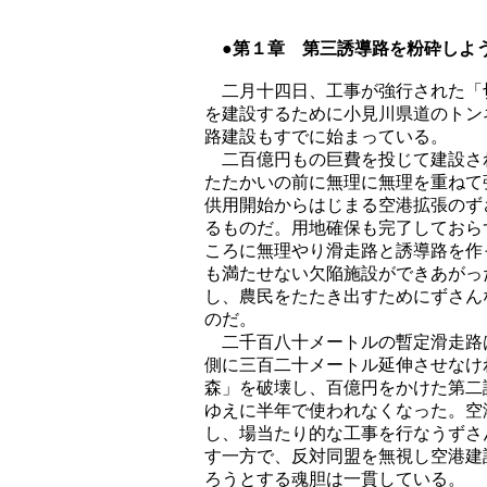
●第
１章 第三誘導路を粉砕しよ
二月十四日、工事が強行された「
を建設するために小見川県道のトン
路建設もすでに始まっている。
二百億円もの巨費を投じて建設さ
たたかいの前に無理に無理を重ねて
供用開始からはじまる空港拡張のず
るものだ。用地確保も完了しておら
ころに無理やり滑走路と誘導路を作
も満たせない欠陥施設ができあがっ
し、農民をたたき出すためにずさん
のだ。
二千百八十メートルの暫定滑走路
側に三百二十メートル延伸させなけ
森」を破壊し、百億円をかけた第二
ゆえに半年で使われなくなった。空
し、場当たり的な工事を行なうずさ
す一方で、反対同盟を無視し空港建
ろうとする魂胆は一貫している。