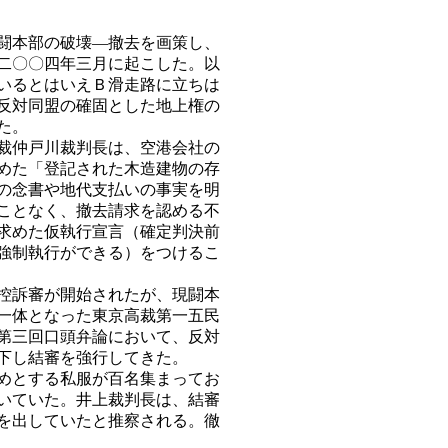
闘本部の破壊―撤去を画策し、
二〇〇四年三月に起こした。以
いるとはいえＢ滑走路に立ちは
反対同盟の確固とした地上権の
た。
裁仲戸川裁判長は、空港会社の
めた「登記された木造建物の存
の念書や地代支払いの事実を明
ことなく、撤去請求を認める不
求めた仮執行宣言（確定判決前
強制執行ができる）をつけるこ
控訴審が開始されたが、現闘本
一体となった東京高裁第一五民
第三回口頭弁論において、反対
下し結審を強行してきた。
めとする私服が百名集まってお
いていた。井上裁判長は、結審
を出していたと推察される。徹