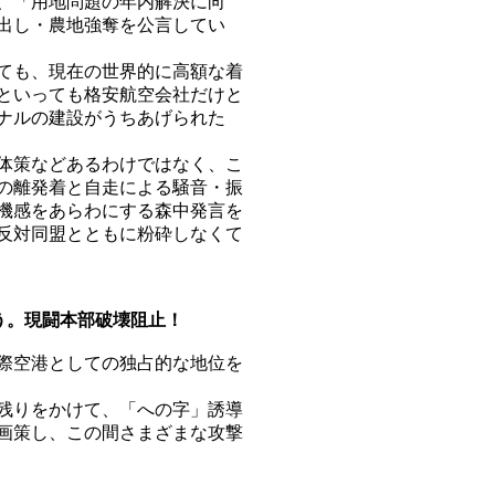
、「用地問題の年内解決に向
出し・農地強奪を公言してい
ても、現在の世界的に高額な着
といっても格安航空会社だけと
ナルの建設がうちあげられた
体策などあるわけではなく、こ
の離発着と自走による騒音・振
機感をあらわにする森中発言を
反対同盟とともに粉砕しなくて
う。現闘本部破壊阻止！
際空港としての独占的な地位を
残りをかけて、「への字」誘導
画策し、この間さまざまな攻撃