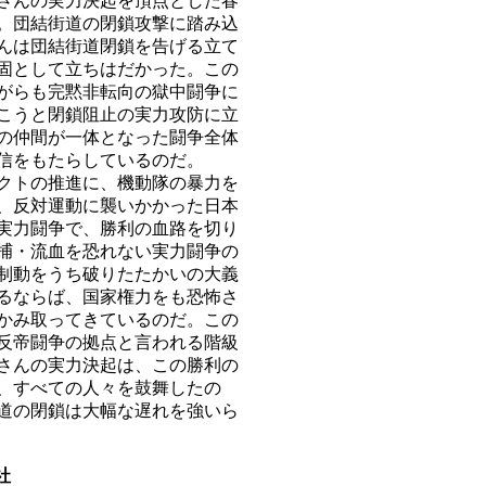
さんの実力決起を頂点とした春
。団結街道の閉鎖攻撃に踏み込
んは団結街道閉鎖を告げる立て
固として立ちはだかった。この
がらも完黙非転向の獄中闘争に
こうと閉鎖阻止の実力攻防に立
の仲間が一体となった闘争全体
信をもたらしているのだ。
クトの推進に、機動隊の暴力を
、反対運動に襲いかかった日本
実力闘争で、勝利の血路を切り
捕・流血を恐れない実力闘争の
制動をうち破りたたかいの大義
るならば、国家権力をも恐怖さ
かみ取ってきているのだ。この
反帝闘争の拠点と言われる階級
さんの実力決起は、この勝利の
、すべての人々を鼓舞したの
道の閉鎖は大幅な遅れを強いら
社