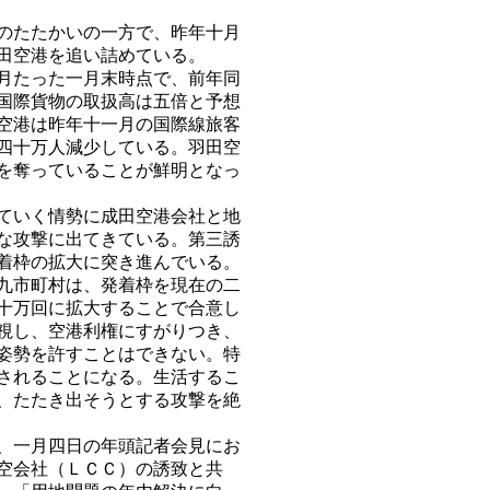
のたたかいの一方で、昨年十月
田空港を追い詰めている。
月たった一月末時点で、前年同
国際貨物の取扱高は五倍と予想
空港は昨年十一月の国際線旅客
四十万人減少している。羽田空
を奪っていることが鮮明となっ
ていく情勢に成田空港会社と地
な攻撃に出てきている。第三誘
着枠の拡大に突き進んでいる。
九市町村は、発着枠を現在の二
十万回に拡大することで合意し
視し、空港利権にすがりつき、
姿勢を許すことはできない。特
されることになる。生活するこ
、たたき出そうとする攻撃を絶
、一月四日の年頭記者会見にお
空会社（ＬＣＣ）の誘致と共