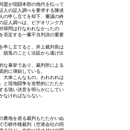
同盟が現闘本部の地代を払って
証人の証人調べを要求する陳述
人の申し立てを却下、審議の終
の証人調べは、ビデオリンク方
対尋問は行なわれなかったの
を否定する一審不当判決の重要
を申し立てると、井上裁判長は
、脱兎のごとく法廷から逃げ出
的な暴挙であり、裁判所による
底的に弾劾している。
、大体こんなもの。われわれは
」と現地闘争を攻勢的にたたか
する強い決意を明らかにしてい
かなければならない。
の農地を巡る裁判もたたかいぬ
て①耕作権裁判（空港会社の同