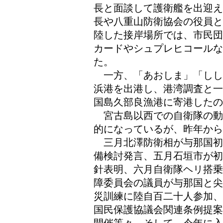
長と面談して護衛艦を出迎え
長や八重山防衛協会の役員と
陸した接岸場所では、市民団
カードやシュプレヒコール
た。
一方、「あおしま」「しし
浜港を出港し、港湾調査と一
国島久部良漁港に寄港したの
宮古島以西での自衛隊の動
的になっているが、昨年から
三月北澤防衛相が与那国初
備検討発言、五月石垣市が初
針表明、六月自衛隊ヘリ搭乗
障委員会の議員が与那国と尖
災訓練に陸自百二十人参加、
国民保護協議会関連条例提案