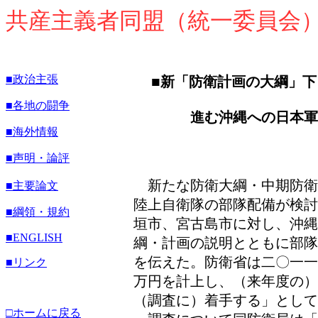
共産主義者同盟（統一委員会
■政治主張
■
新「防衛計画の大綱」下
■各地の闘争
進む沖縄への日本軍＝
■海外情報
■声明・論評
新たな防衛大綱・中期防衛
■主要論文
陸上自衛隊の部隊配備が検討
■綱領・規約
垣市、宮古島市に対し、沖
■ENGLISH
綱・計画の説明とともに部隊
を伝えた。防衛省は二〇一一
■リンク
万円を計上し、（来年度の）
（調査に）着手する」として
□ホームに戻る