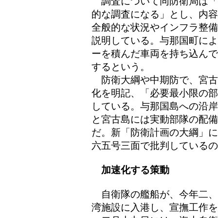
調査について同防衛局は「
的な調査になる」とし、内容
全般的な状況やインフラ整備
説明している。与那国町によ
ーを積んだ車両を持ち込んで
するという。
防衛大綱や中期防で、宮古
化を明記、「必要最小限の部
している。与那国島への沿岸
と宮古島には実動部隊の配
だ。新「防衛計画の大綱」に
六五号三面で批判しているの
加速化する策動
自衛隊の艦船が、今年二、
湾施設に入港し、宣撫工作を