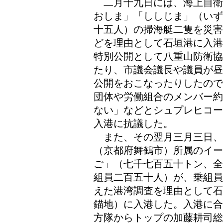
二月十九日には、海上自衛
おしま」「ししじま」（いず
十五人）の掃海艇二隻を災害
どを理由として石垣港に入港
特別公開として八重山防衛協
たり、市議会議長や議員が昼
公開をおこなったりしたので
団体や労働組合のメンバー約
ない」などとシュプレヒコー
入港に抗議した。
また、その翌月三月三日、
（京都府舞鶴市）所属のイー
ご」（七千七百五十トン、全
組員二百五十人）が、乗組員
えた港湾調査を理由として石
錨地）に入港した。入港に合
方隊からトップの加藤耕司総