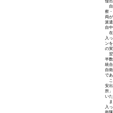
侵出
自
察・
両が
派遣
自中
在
入っ
ンを
の実
翌
半数
統合
自衛
であ
こ
安出
所」
いた
ま
入っ
衛隊