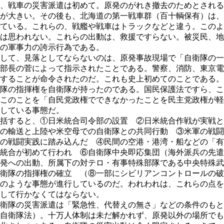
、戦車の災害派遣は初めて。原発のがれき撤去のためとされる
が大きい。その後も、北海道の第一戦車群（百十輌保有）は、
ている。これらの、戦艦や戦車はトラックなどと違う。このよ
は思われない。これらの出動は、救援ですらない。被災民、地
の軍事力の誇示行為である。
して、見落としてならないのは、原発事故現場で「自衛隊の一
部長の菅によって指示されたことである。警察、消防、東京電
することが命令されたのだ。これも史上初めてのことである。
隊の指揮権を自衛隊が持ったのである。国民保護法ですら、こ
このことを「自民党政権でできなかったことを民主党政権が軽
している事態だ。
括すると、①日米統合司令部の設置 ②日米統合作戦が実戦と
の輸送と上陸や米空母での自衛隊との共同行動 ③米軍の戦闘
の戦闘実践に踏み込んだ ④民間の空港・港湾・船などの「有
統合が初めて行われ ⑥自衛隊中央即応集団（海外派兵の先遣
発への出動、所属下の対テロ・有事特殊部隊である中央特殊武
衛隊の指揮権の確立 （⑧一部にシビリアンコントロールの破
のような事態が進行しているのだ。われわれは、これらの点を
して行かなくてはならない。
衛隊の災害派遣は「緊急性、代替えの無さ」などの条件のもと
自衛隊法）。十万人体制は未だ解かれず、原発以外の場所でも