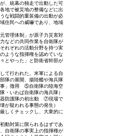
が、統幕の独走で出動した可
各地で被災地の整備などに出
うな戦闘的重装備の出動が必
域住民への威嚇であり、地域
元管理体制」が原子力災害対
力などの共同作業を自衛隊が
それぞれの活動分野を持つ実
のような指揮権を認めていな
々とやった」と防衛省幹部が
して行われた。米軍による自
部隊の展開、揚陸艦や海兵隊
事」徴用 ⑤自衛隊の陸海空
隊・いわば自衛隊の海兵隊）
器防護隊の初出動 ⑦現場で
壊が疑われる事態の発生）
厳しくチェックし、大衆的に
初動対策に限られるはずであ
、自衛隊の事実上の指揮権が