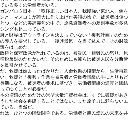
ている多くの労働者がいる。
ガンバロウ日本」「秩序正しい日本人、我慢強い東北人」像を
ンと、マスコミが誇大に作り上げた美談の陰で、被災者は傷つ
とつ」などの美辞麗句の中で、原発避難者への差別事象が多発
シングも起こっている。
府と財界はアウトラインも決まっていない「復興計画」のため
の導入を要求している。「復興景気」を当て込んで、その財源
策をはじめた。
政権と保守政党が恐れているのは、被災民・避難民の怒り、原
増税反対のたたかいだ。そのためにも彼らは被災人民を分断管
を長引かせている。
だ、救援は始まったばかりだ。人命救助の段階から、生活再建
い。救援と「復興」作業を被災者と労働者階級の手にとりもど
長期になる。被災者の要求に基づき、労働者階級の連帯と団結
ってゆくことが必要だ。
本の増殖のためだけの米型大量消費社会は、すでに破綻があき
うした社会を再建することではない。また原子力に頼らないエ
ている。当然だ。
れは、ひとつの階級闘争である。労働者と農民漁民の未来を共