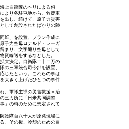
海上自衛隊のヘリによる偵
により各駐屯地から、救援車
を出し、続けて、原子力災害
として創設されたばかりの陸
同班」を設置、プラン作成に
原子力空母ロナルド・レーガ
留まり、文字通り空母として
物資輸送をするなどした。
拡大決定。自衛隊二十二万の
隊の三軍統合司令部を設置、
応じたという。これらの事は
を大きく上げたひとつの事件
れ、軍隊主導の災害救援＝治
の三カ所に「日米共同調整
事」の時のために想定されて
防護隊百八十人が原発現場に
る。その後、冷却のための自