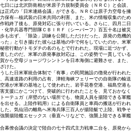
七日には北沢防衛相が米原子力規制委員会（ＮＲＣ）と会談、
は正式の「日米連絡会議」ができる。ＮＲＣは原子力空母を擁
力保有―核武装の日米共同の利害、また、米の情報収集のため
作戦終了後も、原発対応に張り付いている。さらに、四月二日
・化学兵器専門部隊ＣＢＩＲＦ（シーバーフ）百五十名は被災
歩も出ず、「除染」訓練を公開しただけだった。原発の危機的
った」と引き揚げた彼らは基地の中で何をしていたのか。米軍
秘密行動がトモダチの名のもとで行われた。現場に近づかず、
査したのだ。米軍の原発事故対応は、この姿勢で一貫している
賀から空母ジョージワシントンを日本海側に避難させ、また、
ざけた。
うした日米軍統合体制で「有事」の民間施設の徴発が行われた
、高速道路の利用の占有、津軽海峡フェリーでの自衛隊の輸送
空港が米軍の基地として使われた。岩手花巻空港、福島空港も
害支援にかこつけて、突破的に行われたことを、見ておかなく
トーテュガ（岸壁のない場所でも、物資人員を揚陸できる軍艦
を出せる。上陸作戦用）による自衛隊員と車両の搬送が行われ
した。気仙沼の離島へ米海兵隊三百人が揚陸艇で上陸、戦争そ
強襲揚陸艦エセックス（垂直ヘリなどで、強襲上陸できる軍艦
合幕僚会議の決定で陸自の七十四式主力戦車二台を、原発から