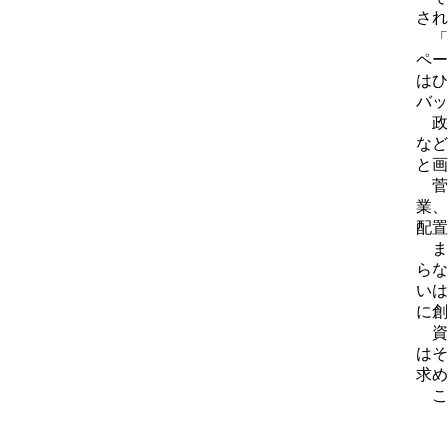
され
「
ペー
はひ
バッ
政
など
と画
菅
業、
配置
ま
らな
いは
に創
資
はそ
求め
こ