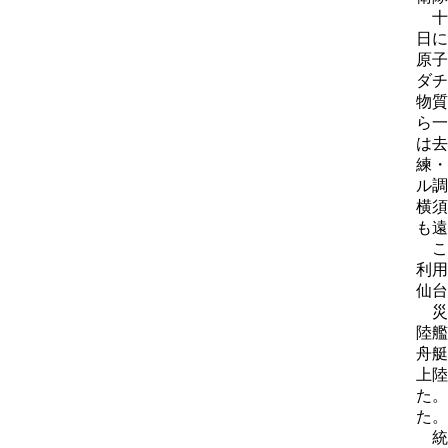
十
日に
原子
ダチ
物質
ら一
は去
練・
ル調
横須
も遠
こ
利用
仙台
災
陸艦
舟艇
上陸
た。
た。
統