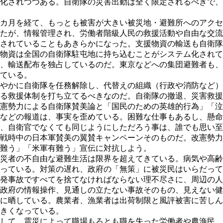
化されつつある。自衛隊の災害出動は全く限定されるべきで、
カ月を経て、もっとも被害が大きい被災地・避難所へのアクセ
たが、情報管理され、労働者階級人民の救援活動や自由な交流
されていることもあきらかになった。支援物資の輸送も自衛隊
物資は全国の自衛隊駐屯地に持ち込むことがシステム化されて
、輸送配布を独占しているのだ。東京などへの集団避難者も、
ている。
やかに自衛隊を任務解除し、代替えの組織（行政や消防など）
る救援体制を打ち立てるべきなのだ。自衛隊の撤退、災害救援
憲勢力による自衛隊賛美論と「国民のための英雄的行為」「泣
などの報道は、事実を歪めている。困難な仕事もあるし、懸命
、自衛官でなくても同じようにしただろう事は、誰でも思い至
戦時中の日本軍賛美の翼賛キャンペーンそのものだ。改憲勢力
難う」「米軍有難う」宣伝に対抗しよう。
災者の不自由な避難生活は限界を超えてきている。病気や高齢
っている。対策の遅れ、政府の「無策」に被災民はいらだって
発事故ですべてを捨てなければならない理不尽さに、周辺の人
政府の情報操作、見通しの立たない事故そのもの、見えない健
に晒している。農業者、漁業者は出荷制限と風評被害に苦しん
きくなっている。
して、震災によって職場もろとも職を失った労働者や農漁民、