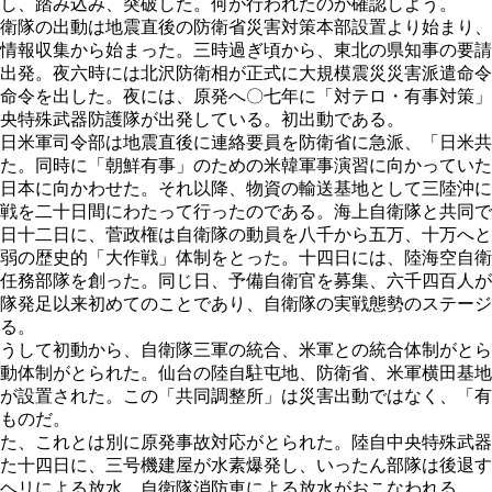
し、踏み込み、突破した。何が行われたのか確認しよう。
衛隊の出動は地震直後の防衛省災害対策本部設置より始まり、
情報収集から始まった。三時過ぎ頃から、東北の県知事の要請
出発。夜六時には北沢防衛相が正式に大規模震災災害派遣命令
命令を出した。夜には、原発へ〇七年に「対テロ・有事対策」
央特殊武器防護隊が出発している。初出動である。
日米軍司令部は地震直後に連絡要員を防衛省に急派、「日米共
た。同時に「朝鮮有事」のための米韓軍事演習に向かっていた
日本に向かわせた。それ以降、物資の輸送基地として三陸沖に
戦を二十日間にわたって行ったのである。海上自衛隊と共同で
日十二日に、菅政権は自衛隊の動員を八千から五万、十万へと
弱の歴史的「大作戦」体制をとった。十四日には、陸海空自衛
任務部隊を創った。同じ日、予備自衛官を募集、六千四百人が
隊発足以来初めてのことであり、自衛隊の実戦態勢のステージ
る。
うして初動から、自衛隊三軍の統合、米軍との統合体制がとら
動体制がとられた。仙台の陸自駐屯地、防衛省、米軍横田基地
が設置された。この「共同調整所」は災害出動ではなく、「有
ものだ。
た、これとは別に原発事故対応がとられた。陸自中央特殊武器
た十四日に、三号機建屋が水素爆発し、いったん部隊は後退す
ヘリによる放水、自衛隊消防車による放水がおこなわれる。