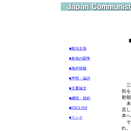
■政治主張
■各地の闘争
■海外情報
■声明・論評
三
■主要論文
街を
射能
■綱領・規約
未
■ENGLISH
災し
本へ
■リンク
そ
れ、