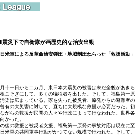
■
震災下で自衛隊が画歴史的な治安出動
日米軍による反革命治安弾圧・地域制圧ねらった「救援活動」
月十一日から二カ月、東日本大震災の被害は未だ全貌があきら
根こそぎにして、多くの犠牲者を出した。そして、福島第一原
汚染は広まっている。家を失った被災者、原発からの避難者の
曾有の大災害に対して、直ちに大規模な救援が必要だった。初
ながらの救援が民間の人々や行政によって行なわれた。世界各
向かった。
の後の救援と被災者支援、福島第一原発の事故対応は現在に至
日米軍の共同軍事行動がかつてない規模で行われた。そして、