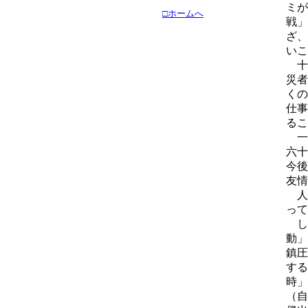
ミが
□ホームへ
戦」
ざ、
いこ
十
災者
くの
仕事
るこ
一
六十
今後
友情
人
って
し
動」
鎮圧
する
時」
（自