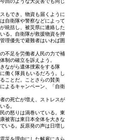
今回のような大災害でも同じ
スもでき、物資も届くように
は自衛隊や警察などによって
が統括し、被災県に連絡した
いる。自衛隊が救援物資を押
管理優先で避難者はいわば囲
の不足を労働者人民の力で補
体制の確立を訴えよう。
きながら遺体捜索をする隊
に働く隊員もいるだろう。し
ることだ。ことさらの賛美
によるキャンペーン、「自衛
者の死亡が増え、ストレスが
いる。
民の怒りは渦巻いている。東
康被害は東日本全体を大きな
でいる。反原発の声は日増し
震災を理由にした解雇にさら