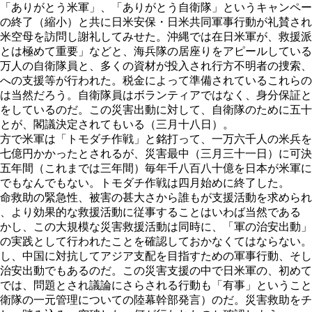
「ありがとう米軍」、「ありがとう自衛隊」というキャンペー
の終了（縮小）と共に日米安保・日米共同軍事行動が礼賛され
米空母を訪問し謝礼してみせた。沖縄では在日米軍が、救援派
とは極めて重要」などと、海兵隊の居座りをアピールしている
万人の自衛隊員と、多くの資材が投入され行方不明者の捜索、
への支援等が行われた。税金によって準備されているこれらの
は当然だろう。自衛隊員はボランティアではなく、身分保証と
をしているのだ。この災害出動に対して、自衛隊のために五十
とが、閣議決定されてもいる（三月十八日）。
方で米軍は「トモダチ作戦」と銘打って、一万六千人の米兵を
七億円かかったとされるが、災害最中（三月三十一日）に可決
五年間（これまでは三年間）毎年千八百八十億を日本が米軍に
でもなんでもない。トモダチ作戦は四月始めに終了した。
命救助の緊急性、被害の甚大さから誰もが支援活動を求められ
、より効果的な救援活動に従事することはいわば当然である
かし、この大規模な災害救援活動は同時に、「軍の治安出動」
の実践として行われたことを確認しておかなくてはならない。
し、中国に対抗してアジア支配を目指すための軍事行動、そし
治安出動でもあるのだ。この災害支援の中で日米軍の、初めて
では、問題とされ議論にさらされる行動も「有事」ということ
衛隊の一元管理についての陸幕幹部発言）のだ。災害救助をチ