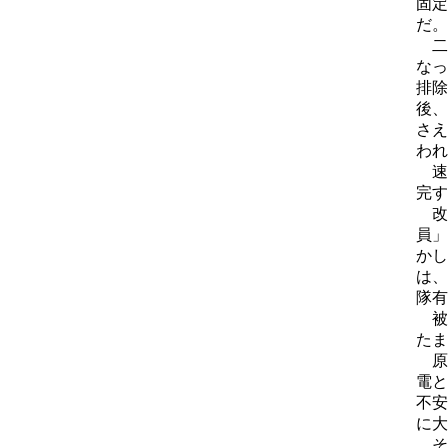
固定
だ。
二
なっ
排除
後、
さえ
われ
速
完す
改
員」
かし
は、
隊有
被
たま
原
電と
不安
に大
そ