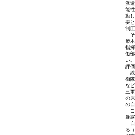
派遣
能性
動し
要と
制圧
そ
策本
指揮
働部
い。
評価
総
衛隊
など
三軍
の原
の自
こ
暴露
自
る（