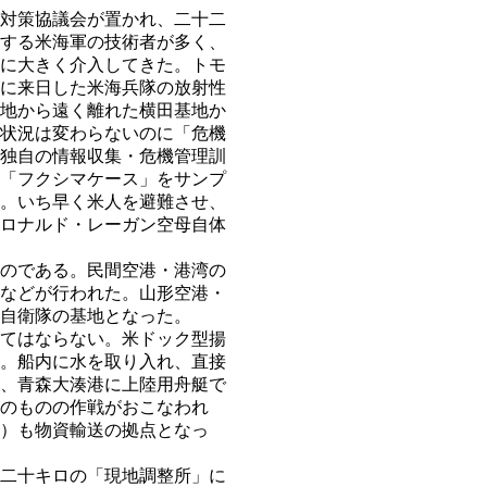
対策協議会が置かれ、二十二
する米海軍の技術者が多く、
に大きく介入してきた。トモ
に来日した米海兵隊の放射性
地から遠く離れた横田基地か
状況は変わらないのに「危機
独自の情報収集・危機管理訓
「フクシマケース」をサンプ
。いち早く米人を避難させ、
ロナルド・レーガン空母自体
のである。民間空港・港湾の
などが行われた。山形空港・
自衛隊の基地となった。
てはならない。米ドック型揚
。船内に水を取り入れ、直接
、青森大湊港に上陸用舟艇で
のものの作戦がおこなわれ
）も物資輸送の拠点となっ
二十キロの「現地調整所」に