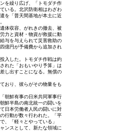
ンを繰り広げ、「トモダチ作
ている。北沢防衛相はわざわ
遣を「普天間基地が本土に近
。
遺体収容、がれきの撤去、被
労力と資材・物資が救援に動
給与を与えられて災害救助の
四億円が予備費から追加され
投入した。トモダチ作戦は約
された「おもいやり予算」は
差し出すことになる。無償の
ており、彼らがその物量をも
「朝鮮有事の日米共同軍事行
朝鮮半島の南北統一の闘いを
て日本労働者人民の闘いに対
の行動が数々行われた。「平
で、「軽々とやっている」
ャンスとして、新たな領域に