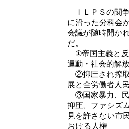
ＩＬＰＳの闘争
に沿った分科会
会議が随時開か
だ。
①帝国主義と反
運動・社会的解
②抑圧され搾取
展と全労働者人
③国家暴力、民
抑圧、ファシズ
見を許さない市
おける人権