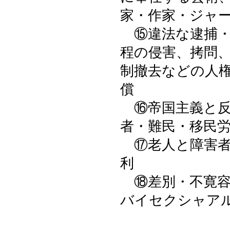
家・作家・ジャ
⑮違法な逮捕・
程の侵害、拷問
制撤去などの人
償
⑯帝国主義と反
者・難民・移民
⑰老人と障害者
利
⑱差別・不寛容
バイセクシャア