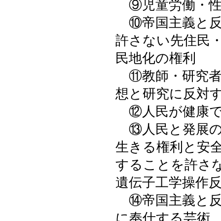
⑨児童労働・性
⑩帝国主義と反
許さない先住民
民地化の権利
⑪教師・研究者
想と研究に反対
⑫人民が健康で
⑬人民と発展の
生きる権利と安
することを許さ
遺伝子工学操作
⑭帝国主義と反
に奉仕する芸術