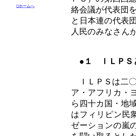
□ホームへ
絡会議が代表団
と日本連の代表
人民のみなさん
●１ ＩＬＰＳ
ＩＬＰＳは二〇
ア・アフリカ・
ら四十カ国・地
はフィリピン民
ゼーションの嵐