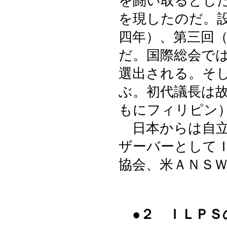
を闘い取るとし
を現したのだ。
四年）、第三回
だ。国際総会で
選出される。そ
ぶ。初代議長は
もにフィリピン
日本からは自立
ザーバーとして
協会、米ＡＮＳ
●２ ＩＬＰＳ