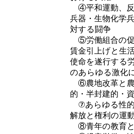
④平和運動、反
兵器・生物化学
対する闘争
⑤労働組合の促
賃金引上げと生
使命を遂行する
のあらゆる激化
⑥農地改革と農
的・半封建的・
⑦あらゆる性的
解放と権利の運
⑧青年の教育と