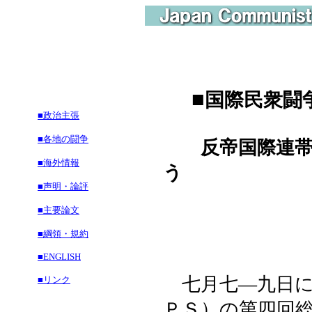
■
国際民衆闘
■政治主張
■各地の闘争
反帝国際連
■海外情報
う
■声明・論評
■主要論文
■綱領・規約
■ENGLISH
七月七―九日に
■リンク
ＰＳ）の第四回