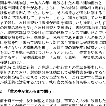
闘本部の建物は、一九六六年に建設された木造の建物部分と、
鉄板三階建て部分がある。さらに、その外側に運輸相（現在は
鉄板が取り囲んでいた。しかし、その構造など何ら区別するこ
り刻んで積み出してしまった。しかも、我々が抗議していた北
まで残し、反対同盟や弁護団が内部を確認したり撮影したりす
の攻撃の急報を受けた反対同盟と支援連は、現闘本部北側に隣
た。現闘本部は空港会社が二重の鉄板フェンスで囲い込んでい
戒厳態勢を敷いた。機動隊は、私有地である市東さんの畑の入
圧態勢を打ち破って結集した反対同盟と支援連は破壊現場に肉
行許さない」の横断幕を掲げ、反対同盟の闘争本部破壊という
を聞いて各地から駆けつけた人々とともに、「作業をやめろ」
還するぞ」「証拠隠滅弾劾」「反核、反原発」「被災地の怒り
弾劾し続けた。
前九時に現場に到着した弁護士が執行官との面談を要求した。
更新されており、封鎖処分を無効にして破壊撤去を強行するた
省の担当職員が立ち会うのが当然であり、これに対する面談も
が威圧的に対応するだけで、執行官の所在も何も答えなかった
２ 「世の中が変わるまで闘う」
前十時三十分、反対同盟と弁護団は、市東さんの畑に設置した
原進さんが最初にマイクをにぎり、現闘本部に対する思いを述