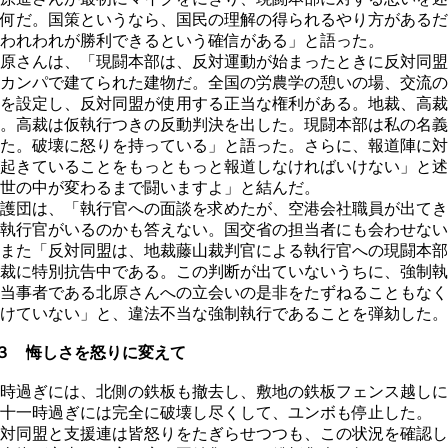
何だ。国策というなら、国民の理解の得られるやり方があるだ
われわれが勝利できるという確信がある」と語った。
原さんは、「現闘本部は、反対運動が始まったときに反対同盟
カンパで建てられた建物だ。全国の労農学の憩いの場、交流の
を設定し、反対同盟が使用する正当な権利がある。地裁、高裁
。高裁は仮執行つきの反動判決を出した。現闘本部は私の名義
た。破壊に怒りを持っている」と語った。さらに、報道陣に対
起きていることをもっともっと報道しなければいけない」と述
世の中が変わるまで闘いますよ」と結んだ。
護団は、「執行官への面談を求めたが、空港会社職員が出てき
執行官がいるのかも答えない。国交省の担当者にも会わせない
また「反対同盟は、地裁藤山裁判官による執行官への現闘本部
裁に特別抗告中である。この判断が出ていないうちに、強制執
当事者である北原さんへの立会いの是非をたずねることもなく
けていない」と、違法不当な強制執行であることを弾劾した。
３ 悔しさを怒りに変えて
時過ぎには、北側の鉄板も撤去し、敷地の鉄板フェンス越しに
十一時過ぎには完全に破壊し尽くして、ユンボも停止した。
対同盟と支援連は皆怒りをたぎらせつつも、この状況を確認し