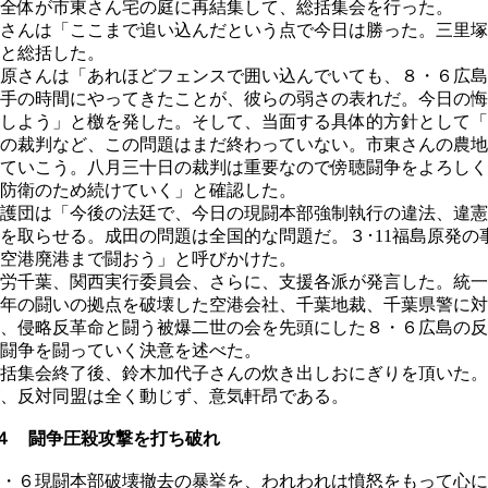
全体が市東さん宅の庭に再結集して、総括集会を行った。
さんは「ここまで追い込んだという点で今日は勝った。三里塚
と総括した。
原さんは「あれほどフェンスで囲い込んでいても、８・６広島
手の時間にやってきたことが、彼らの弱さの表れだ。今日の悔
しよう」と檄を発した。そして、当面する具体的方針として「
の裁判など、この問題はまだ終わっていない。市東さんの農地
ていこう。八月三十日の裁判は重要なので傍聴闘争をよろしく
防衛のため続けていく」と確認した。
護団は「今後の法廷で、今日の現闘本部強制執行の違法、違憲
を取らせる。成田の問題は全国的な問題だ。３･11福島原発の
空港廃港まで闘おう」と呼びかけた。
労千葉、関西実行委員会、さらに、支援各派が発言した。統一
年の闘いの拠点を破壊した空港会社、千葉地裁、千葉県警に対
、侵略反革命と闘う被爆二世の会を先頭にした８・６広島の反
闘争を闘っていく決意を述べた。
括集会終了後、鈴木加代子さんの炊き出しおにぎりを頂いた。
、反対同盟は全く動じず、意気軒昂である。
４ 闘争圧殺攻撃を打ち破れ
・６現闘本部破壊撤去の暴挙を、われわれは憤怒をもって心に