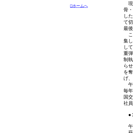
現
□ホームへ
骨・
した
て切
最後
こ
集し
して
重弾
制執
らせ
を奪
げ、
午
毎年
国交
社員
●
午
萩