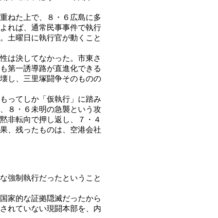
重ねた上で、８・６広島に多
よれば、通常民事事件で執行
。土曜日に執行官が動くこと
性は決してなかった。市東さ
も第一誘導路が直進化できる
壊し、三里塚闘争そのものの
もってしか「仮執行」に踏み
、８・６未明の急襲という攻
完黙非転向で押し返し、７・４
果、残ったものは、空港会社
な強制執行だったということ
国家的な証拠隠滅だったから
されていない現闘本部を、内