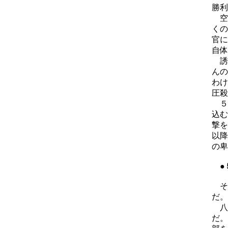
勝利
空
くの
官に
自体
誘
んの
わけ
圧殺
５・
込む
撃を
以降
の卑
●
そ
だ。
八
だ。