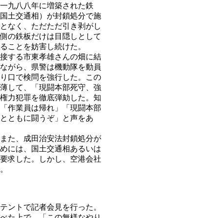
一九八八年に増築された鉄
国土交通相）が封鎖処分で施
となく、ただただ引き剥がし
側の鉄板だけは目隠しとして
ることを妨害し続けた。
接する市東孝雄さんの畑に結
ながら、県警は機動隊を動員
り口で検問を強行した。この
薄して、「現闘本部死守、強
権力犯罪を徹底弾劾した。知
「作業員は帰れ」「現闘本部
とともに闘うぞ」と声をあ
また、成田治安法封鎖処分が
めには、国土交通相あるいは
要求した。しかし、空港会社
。
テントで記者会見を行った。
べた上で、「この無様なやり