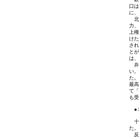
口は
に、
北
力、
上権
けた
され
とが
は、
弁
い。
た。
最高
て「
も受
●
十
た。
反