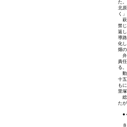
た。
北原
く」
萩
禁じ
返し
導路
化し
畑の
弁
責任
る。
動
十五
もに
里塚
総
たが
●
８