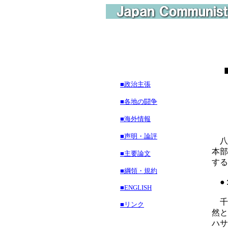
■政治主張
■各地の闘争
■海外情報
■声明・論評
八
本部
■主要論文
する
■綱領・規約
●
■ENGLISH
千
■リンク
然と
ハサ