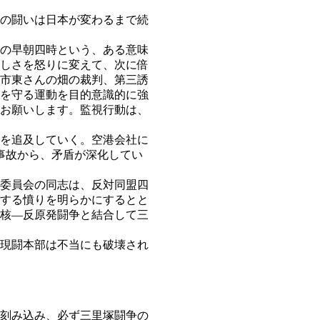
の闘いは日本が変わるまで続
の早朝四時という、ある意味
しさを怒りに変えて、次に倍
市東さんの畑の裁判、第三誘
を守る運動を目的意識的に強
お願いします。監視行動は、
を追及していく。空港会社に
事故から、矛盾が深化してい
委員会の同志は、反対同盟四
する憤りを明らかにするとと
核―反原発闘争と結合して三
現闘本部は不当にも破壊され
刻み込み、必ず三里塚闘争の