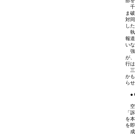
部を
千
ま破
対同
した
執
報道
いな
強
が、
行は
三
かも
らせ
●
空
「訴
を本
を即
成