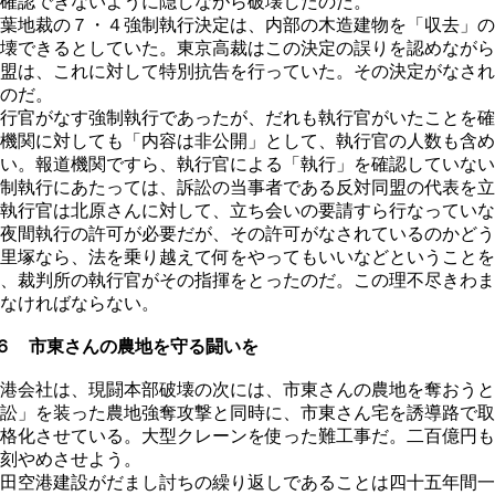
確認できないように隠しながら破壊したのだ。
葉地裁の７・４強制執行決定は、内部の木造建物を「収去」の
壊できるとしていた。東京高裁はこの決定の誤りを認めながら
盟は、これに対して特別抗告を行っていた。その決定がなされ
のだ。
行官がなす強制執行であったが、だれも執行官がいたことを確
機関に対しても「内容は非公開」として、執行官の人数も含め
い。報道機関ですら、執行官による「執行」を確認していない
制執行にあたっては、訴訟の当事者である反対同盟の代表を立
執行官は北原さんに対して、立ち会いの要請すら行なっていな
夜間執行の許可が必要だが、その許可がなされているのかどう
里塚なら、法を乗り越えて何をやってもいいなどということを
、裁判所の執行官がその指揮をとったのだ。この理不尽きわま
なければならない。
６ 市東さんの農地を守る闘いを
港会社は、現闘本部破壊の次には、市東さんの農地を奪おうと
訟」を装った農地強奪攻撃と同時に、市東さん宅を誘導路で取
格化させている。大型クレーンを使った難工事だ。二百億円も
刻やめさせよう。
田空港建設がだまし討ちの繰り返しであることは四十五年間一