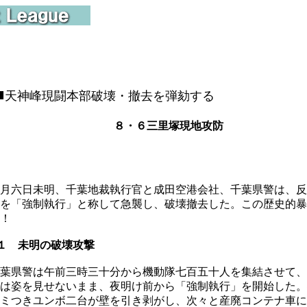
■
天神峰現闘本部破壊・撤去を弾劾する
８・６三里塚現地攻防
月六日未明、千葉地裁執行官と成田空港会社、千葉県警は、反
を「強制執行」と称して急襲し、破壊撤去した。この歴史的暴
！
１ 未明の破壊攻撃
葉県警は午前三時三十分から機動隊七百五十人を集結させて、
は姿を見せないまま、夜明け前から「強制執行」を開始した。
ミつきユンボ二台が壁を引き剥がし、次々と産廃コンテナ車に