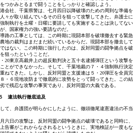
をつかみとるまで闘うことをしっかりと確認しよう。
港会社、千葉県警は、七月四日以降破壊のための周到な準備を
人々が取り組んでいるその日を狙って攻撃してきた。弁護士に
強制執行を土曜・日曜に要請しても実施することは決してない
が、国家権力の強い要請なのだ。
導路の工事としては、この時期に現闘本部を破壊撤去する緊急
農地の裁判はまだまだ続いているからだ。現闘本部を撤去して
ではない。この時期に強行したのは、反対同盟の闘争拠点を破
を狙ったということだ。
20東京高裁井上の超反動判決と五十名逮捕弾圧という攻撃を
ことができなかった。そして、千葉地裁の７・４強制執行決定
重ねてきた。しかし、反対同盟と支援連は５・20弾圧を全員
８・６現地攻防まで徹底的に攻勢をとって闘ってきた。この結
劣で残忍な攻撃の事実であり、反対同盟の大義である。
５ 違法執行徹底追及
して、弁護団が明らかにしたように、徹頭徹尾違憲違法の不当
月六日の攻撃は、反対同盟の闘争拠点の破壊であると同時に、
上告審がこれからなされるというときに、実地検証が一度もな