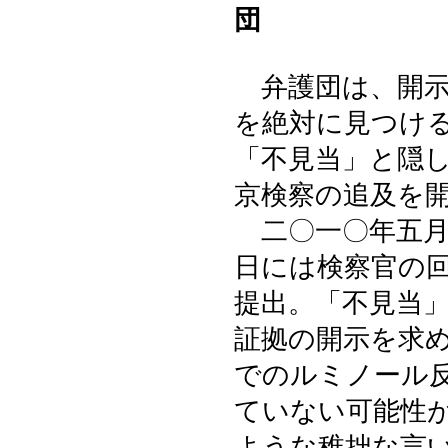
団
弁護団は、開示
を絶対に見つけ
「不見当」と隠
京検察の追及を
二〇一〇年五月
日には検察官の
提出。「不見当
証拠の開示を求
でのルミノール
ていない可能性
ような稚拙な言