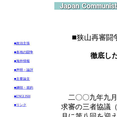
■
狭山再審闘
■政治主張
■各地の闘争
徹底し
■海外情報
■声明・論評
■主要論文
■綱領・規約
二〇〇九年九月
■ENGLISH
■リンク
求審の三者協議
月に第八回を迎