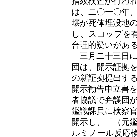
指紋検査が行わ
は、二〇一〇年
壌が死体埋没地
し、スコップを
合理的疑いがあ
三月二十三日に
団は、開示証拠
の新証拠提出す
開示勧告申立書
者協議で弁護団
鑑識課員に検察
開示し、「（元
ルミノール反応