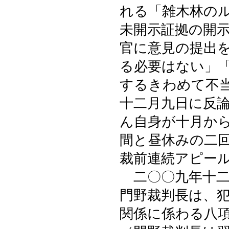
れる「雑木林の
未開示証拠の開
官に意見の提出
る必要はない」
するきわめて不
十二月九日に反
ん自身が十月か
間と昼休みの二
裁前連続アピー
二〇〇九年十二
門野裁判長は、
関係に係わる八