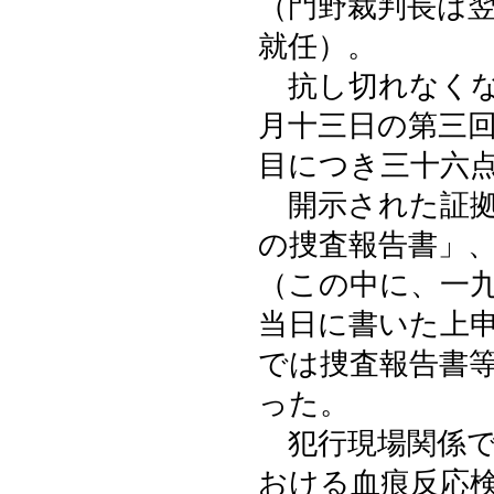
（門野裁判長は
就任）。
抗し切れなくな
月十三日の第三
目につき三十六
開示された証拠
の捜査報告書」
（この中に、一
当日に書いた上
では捜査報告書
った。
犯行現場関係で
おける血痕反応