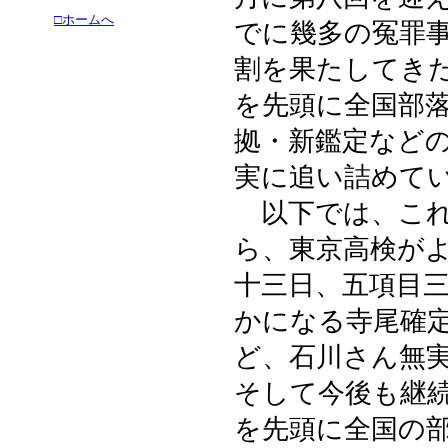
□ホームへ
でに幾多の冤罪
割を果たしてき
を先頭に全国部
拠・新鑑定など
実に追い詰めて
以下では、これ
ら、東京高検が
十三日、五項目
かになる寺尾確
ど、石川さん無
そして今後も継
を先頭に全国の