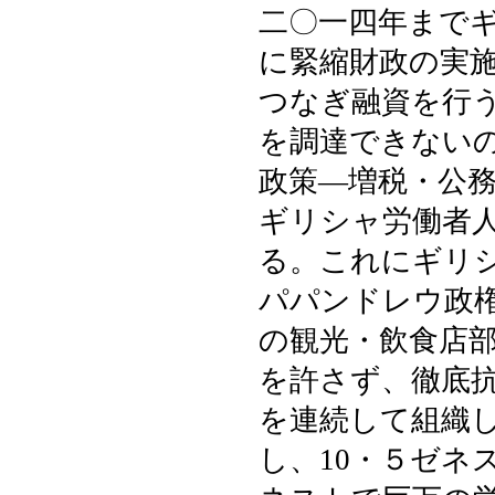
二〇一四年まで
に緊縮財政の実
つなぎ融資を行
を調達できない
政策―増税・公
ギリシャ労働者
る。これにギリ
パパンドレウ政
の観光・飲食店部
を許さず、徹底
を連続して組織
し、10・５ゼネ