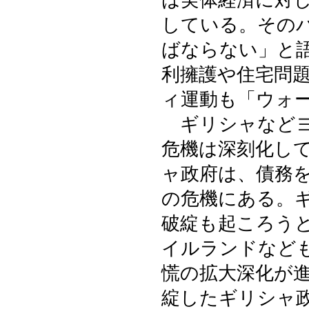
は実体経済に対
している。その
ばならない」と
利擁護や住宅問
ィ運動も「ウォ
ギリシャなどヨ
危機は深刻化し
ャ政府は、債務
の危機にある。
破綻も起ころう
イルランドなど
慌の拡大深化が
綻したギリシャ