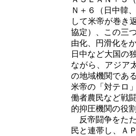
Ｎ＋６（日中韓
して米帝が巻き
協定）、この三
由化、円滑化を
日中など大国の
ながら、アジア
の地域機関であ
米帝の「対テロ
働者農民など戦
的抑圧機関の役
反帝闘争をたた
民と連帯し、Ａ