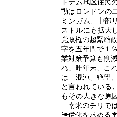
トナム地区住民
動はロンドンの
ミンガム、中部
ストルにも拡大
党政権の超緊縮政
字を五年間で１
業対策予算も削
れ、昨年末、こ
は「混沌、絶望
と言われている
もその大きな原
南米のチリでは
無償化を求める