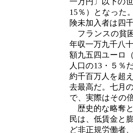
一万円〕以下の
15％）となった
険未加入者は四千
フランスの貧困
年収一万九千八
額九五四ユーロ
人口の13・５％
約千百万人を超え
去最高だ。七月
で、実際はその
歴史的な略奪と
民は、低賃金と
ど非正規労働者