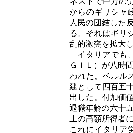
ネストで巨万の
からのギリシャ
人民の団結した
る。それはギリ
乱的激突を拡大
イタリアでも、
ＧＩＬ）が八時
われた。ベルル
建として四百五
出した。付加価値
退職年齢の六十
上の高額所得者
これにイタリア