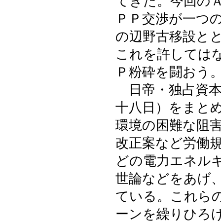
てきた。今回の
ＰＰ交渉が一つ
の辺野古移設と
これを許しては
Ｐ粉砕を闘おう
日帝・独占資本
十八日）をまと
環境の困難な阻
改正案など労働
どの電力エネル
世論などをあげ
ている。これら
ーンを繰りひろ