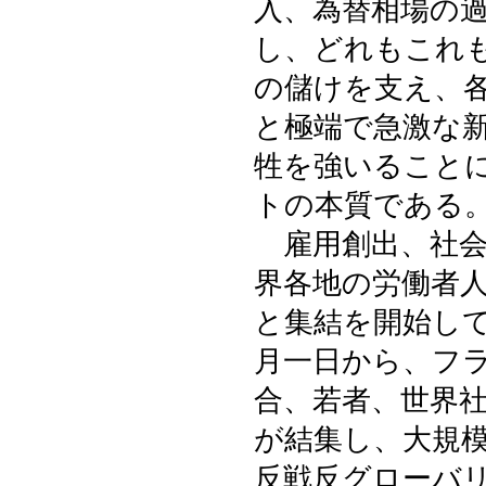
入、為替相場の
し、どれもこれ
の儲けを支え、
と極端で急激な
牲を強いることに
トの本質である
雇用創出、社会
界各地の労働者人
と集結を開始し
月一日から、フ
合、若者、世界
が結集し、大規
反戦反グローバ