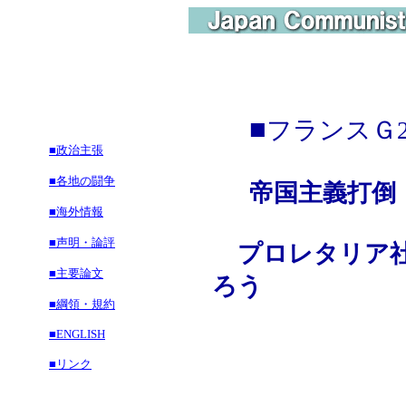
■
フランスＧ
■政治主張
■各地の闘争
帝国主義打倒
■海外情報
■声明・論評
プロレタリア社
■主要論文
ろう
■綱領・規約
■ENGLISH
■リンク