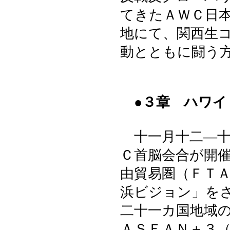
てきたＡＷＣ日
地にて、関西生
動とともに闘う
●３章 ハワ
十一月十二―十
Ｃ首脳会合が開
由貿易圏（ＦＴ
浜ビジョン」を
二十一カ国地域
ＡＳＥＡＮ＋３