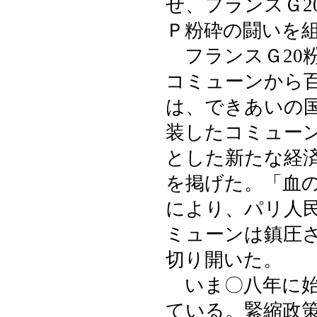
せ、フランスＧ2
Ｐ粉砕の闘いを
フランスＧ20
コミューンから
は、できあいの
装したコミュー
とした新たな経
を掲げた。「血
により、パリ人
ミューンは鎮圧
切り開いた。
いま〇八年に始
ている。緊縮政