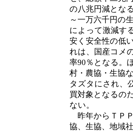
の八兆円減とな
～一万六千円の
によって激減す
安く安全性の低
れは、国産コメの
率90％となる。
村・農協・生協
タズタにされ、
買対象となるの
ない。
昨年からＴＰＰ
協、生協、地域