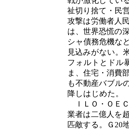
戦が激化してい
祉切り捨て・民
攻撃は労働者人
は、世界恐慌の
シャ債務危機な
見込みがない。
フォルトとドル
ま、住宅・消費
も不動産バブル
降しはじめた。
ＩＬＯ・ＯＥＣ
業者は二億人を
匹敵する。Ｇ20