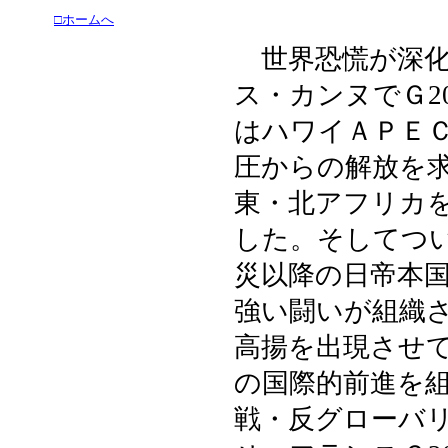
□ホームへ
世界恐慌が深化
ス・カンヌでＧ2
はハワイＡＰＥ
圧からの解放を
東・北アフリカ
した。そしてつい
災以降の日帝本
強い闘いが組織さ
高揚を出現させ
の国際的前進を
戦・反グローバ