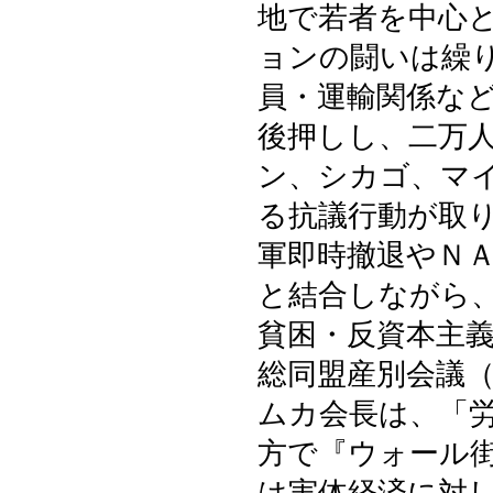
地で若者を中心
ョンの闘いは繰
員・運輸関係な
後押しし、二万
ン、シカゴ、マ
る抗議行動が取
軍即時撤退やＮ
と結合しながら
貧困・反資本主
総同盟産別会議
ムカ会長は、「
方で『ウォール