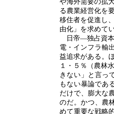
や海外需要の拡
る農業経営化を
移住者を促進し
由化」を求めて
日帝―独占資本
電・インフラ輸
益追求がある。
１・５％（農林水
きない」と言っ
もない暴論であ
だけで、膨大な
のだ。かつ、農
めて重要な戦略