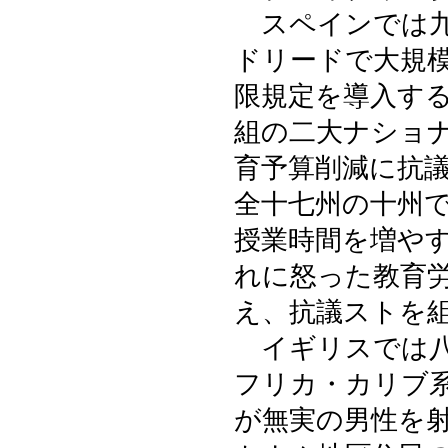
スペインでは九
ドリードで大規
限規定を導入す
組の二大ナショ
育予算削減に抗
全十七州の十州
授業時間を増や
れに怒った教育
え、抗議ストを
イギリスでは八
フリカ・カリブ
が無実の男性を