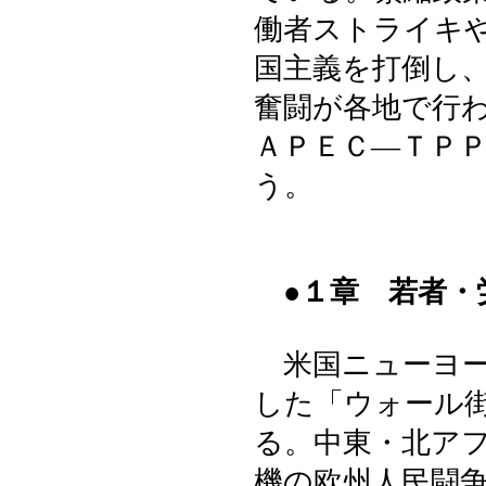
働者ストライキ
国主義を打倒し
奮闘が各地で行わ
ＡＰＥＣ―ＴＰ
う。
●１章 若者・
米国ニューヨー
した「ウォール
る。中東・北ア
機の欧州人民闘