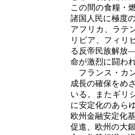
この間の食糧・
諸国人民に極度
アフリカ、ラテ
リビア、フィリ
る反帝民族解放
命が激烈に闘わ
フランス・カン
成長の確保をめざ
いる。またギリ
に安定化のあら
欧州金融安定化
促進、欧州の大