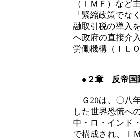
（ＩＭＦ）など
「緊縮政策でな
融取引税の導入
へ政府の直接介
労働機構（ＩＬ
●２章 反帝国
Ｇ20は、〇八
した世界恐慌へ
中・ロ・インド
で構成され、Ｉ