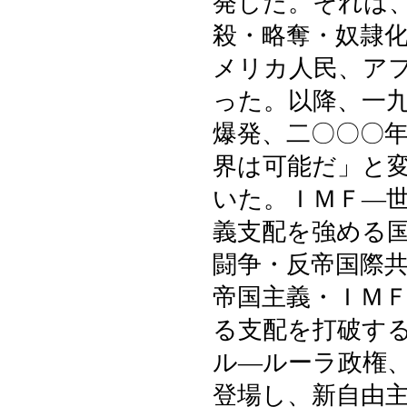
発した。それは
殺・略奪・奴隷
メリカ人民、ア
った。以降、一
爆発、二〇〇〇
界は可能だ」と
いた。ＩＭＦ―世
義支配を強める
闘争・反帝国際
帝国主義・ＩＭ
る支配を打破す
ル―ルーラ政権
登場し、新自由