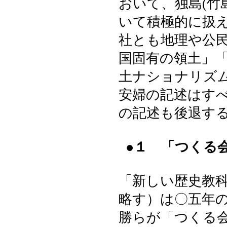
おいて、独島(竹
いて積極的に扱
社とも地理や公
国固有の領土」
土ナショナリズ
安婦の記述はす
の記述も後退す
●１ 「つくる
「新しい歴史教
略す）は〇五年
勝らが「つくる