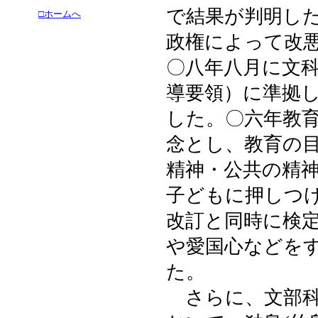
で結果が判明し
□ホームへ
政権によって改
〇八年八月に文
導要領）に準拠
した。〇六年教
念とし、教育の
精神・公共の精
子どもに押しつ
改訂と同時に検
や愛国心などを
た。
さらに、文部科