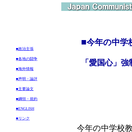
■
今年の中学
■政治主張
■各地の闘争
「愛国心」強
■海外情報
■声明・論評
■主要論文
■綱領・規約
■ENGLISH
■リンク
今年の中学校教