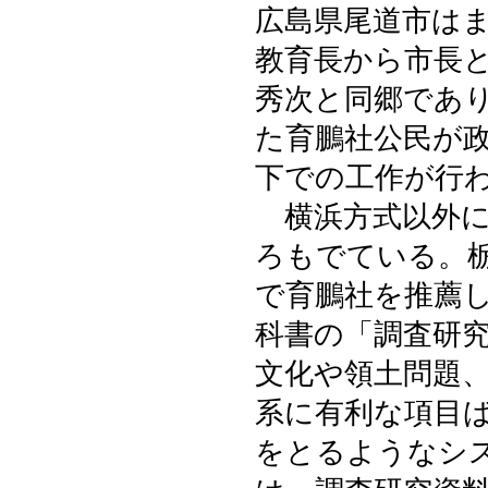
広島県尾道市は
教育長から市長
秀次と同郷であ
た育鵬社公民が
下での工作が行
横浜方式以外に
ろもでている。
で育鵬社を推薦
科書の「調査研
文化や領土問題
系に有利な項目
をとるようなシ