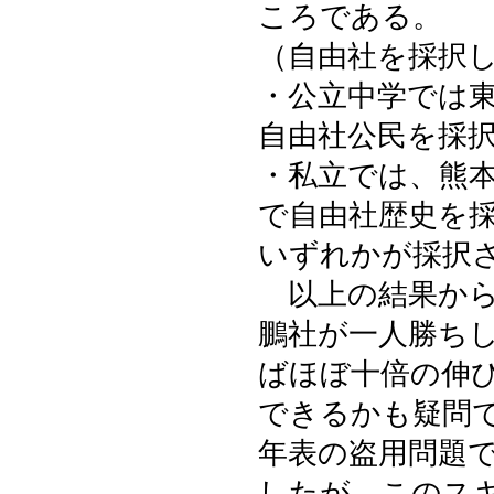
ころである。
（自由社を採択
・公立中学では
自由社公民を採
・私立では、熊
で自由社歴史を
いずれかが採択
以上の結果から
鵬社が一人勝ち
ばほぼ十倍の伸
できるかも疑問
年表の盗用問題
したが、このス