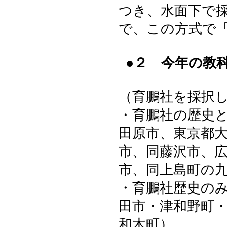
つき、水面下で
で、この方式で
●２ 今年の教
（育鵬社を採択
・育鵬社の歴史
田原市、東京都
市、同藤沢市、
市、同上島町の
・育鵬社歴史の
田市・津和野町
和木町）。