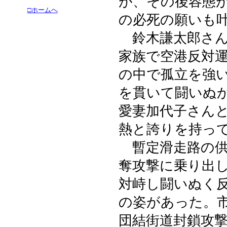
が、その後容態
□ホームへ
の必死の願いも
鈴木謙太郎さん
家族で空港反対
の中で孤立を強
を貫いて闘いぬ
愛妻加代子さん
熱と誇りを持っ
暫定滑走路の供
奪攻撃に乗り出
対峙し闘いぬく
の姿があった。
団結街道封鎖攻