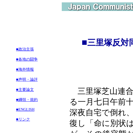
■
三里塚反対
■政治主張
■各地の闘争
■海外情報
■声明・論評
三里塚芝山連合
■主要論文
■綱領・規約
る一月七日午前
■ENGLISH
深夜自宅で倒れ
■リンク
復し「命に別状