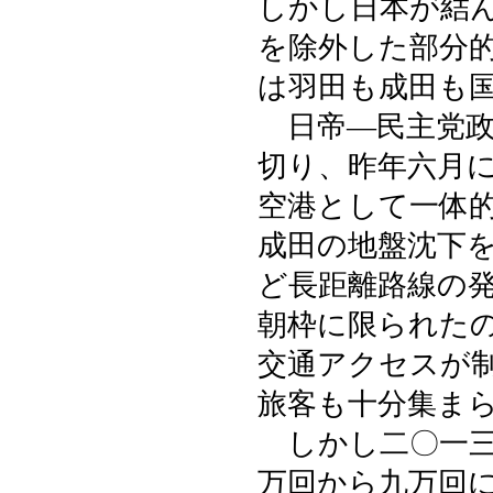
しかし日本が結
を除外した部分
は羽田も成田も
日帝―民主党政
切り、昨年六月
空港として一体
成田の地盤沈下
ど長距離路線の
朝枠に限られた
交通アクセスが
旅客も十分集ま
しかし二〇一三
万回から九万回