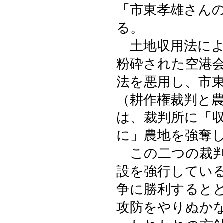
「市東孝雄さん
る。
土地収用法によ
粉砕された空港
法を悪用し、市
（耕作権裁判と
は、裁判所に「
に」農地を強奪
この二つの裁判
設を強行してい
争に勝利すると
攻防をやりぬか