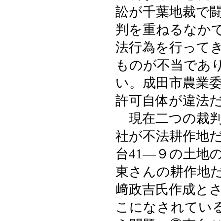
訟が千葉地裁で
判を重ねるなか
法行為を行って
ものが不当であ
い。成田市農業
許可自体が違法
現在二つの裁判
社が不法耕作地
台41―９の土地
東さんの耕作地
﨑政吉氏作成と
こになされてい