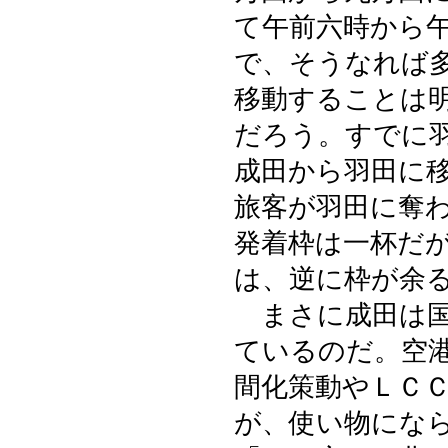
て午前六時から
で、そうなれば
移動することは
だろう。すでに
成田から羽田に
旅客が羽田に奪
発着枠は一杯だ
は、逆に枠が余
まさに成田は国
ているのだ。空
間化策動やＬＣ
が、使い物にな