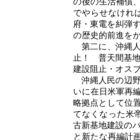
の後の生活補償
でやらせなけれ
府・東電を糾弾
の歴史的前進を
第二に、沖縄人
止！ 普天間基
建設阻止・オス
沖縄人民の辺野
いに在日米軍再
略拠点として位
てなくなった米
古新基地建設の
と新たな再編計