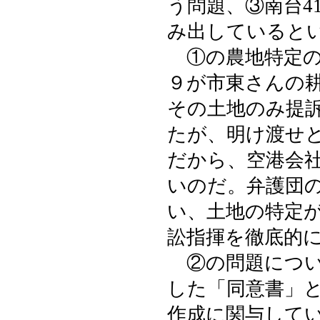
う問題、③南台4
み出していると
①の農地特定の
９が市東さんの
その土地のみ提
たが、明け渡せ
だから、空港会
いのだ。弁護団
い、土地の特定
訟指揮を徹底的
②の問題につい
した「同意書」
作成に関与して