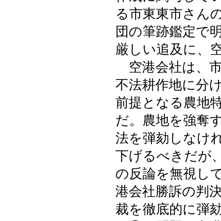
る市東東市さん
団の筆跡鑑定で
厳しい追及に、
空港会社は、市
不法耕作地に分
前提となる農地
だ。農地を強奪
法を弾劾しなけ
下げるべきだが
の反論を無視し
港会社勝訴の判
裁を徹底的に弾