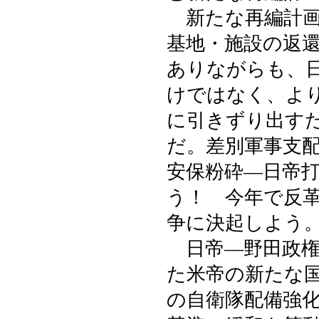
新たな再編計画
基地・施設の返
ありながらも、
けではなく、よ
に引きずり出す
だ。差別軍事支
安保粉砕―日帝
う！ 今年で反
争に決起しよう
日帝―野田政権
た米帝の新たな
の自衛隊配備強