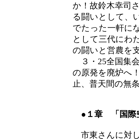
か！故鈴木幸司
る闘いとして、
でたった一軒に
として三代にわ
の闘いと営農を
３・25全国集
の原発を廃炉へ
止、普天間の無
●１章 「国際
市東さんに対し