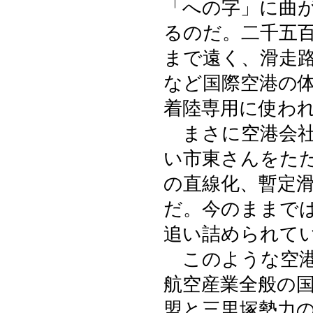
「への字」に曲
るのだ。二千五
まで遠く、滑走
など国際空港の
着陸専用に使わ
まさに空港会社
い市東さんをた
の直線化、暫定
だ。今のままで
追い詰められて
このような空港
航空産業全般の
盟と三里塚勢力