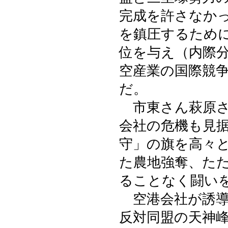
完成を許さなか
を鎮圧するため
位を与え（内際
空産業の国際競
だ。
市東さん萩原さ
会社の危機も見
守」の旗を高々
た農地強奪、た
ることなく闘い
空港会社が誘導
反対同盟の天神