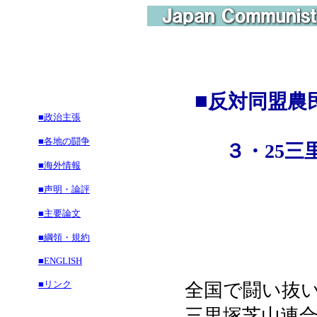
■
反対同盟農
■政治主張
■各地の闘争
３・25三里
■海外情報
■声明・論評
■主要論文
■綱領・規約
■ENGLISH
■リンク
全国で闘い抜い
三里塚芝山連合