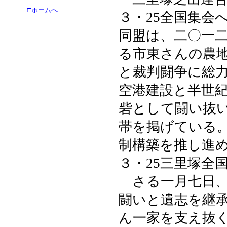
□ホームへ
３・25全国集会
同盟は、二〇一
る市東さんの農
と裁判闘争に総
空港建設と半世
砦として闘い抜
帯を掲げている
制構築を推し進
３・25三里塚全
さる一月七日、
闘いと遺志を継
ん一家を支え抜