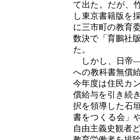
て出た。だが、
し東京書籍版を
に三市町の教育
数決で「育鵬社
た。
しかし、日帝―
への教科書無償
今年度は住民カ
償給与を引き続
択を領導した石
書をつくる会」
自由主義史観者
教育労働者を排