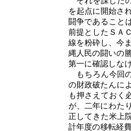
それを課したのが
を起点に開始さ
闘争であること
前提としたＳＡ
線を粉砕し、今
縄人民の闘いの
第一に確認しな
もちろん今回の
の財政破たんに
も押さえておく
が、二年にわた
正してきた米上
計年度の移転経