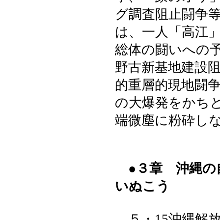
グ調査阻止闘争
は、一人「高江
総体の闘いへの
野古新基地建設
的重層的現地闘
の大爆発をかち
端微塵に粉砕し
●３章 沖縄の
いぬこう
５・15沖縄解