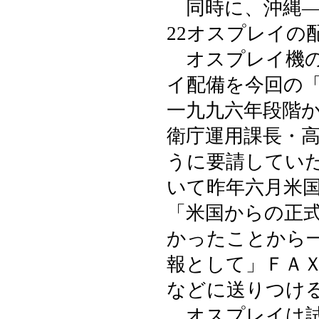
同時に、沖縄―
22オスプレイの
オスプレイ機の
イ配備を今回の
一九九六年段階
衛庁運用課長・
うに要請してい
いて昨年六月米
「米国からの正
かったことから
報として」ＦＡ
などに送りつけ
オスプレイは試