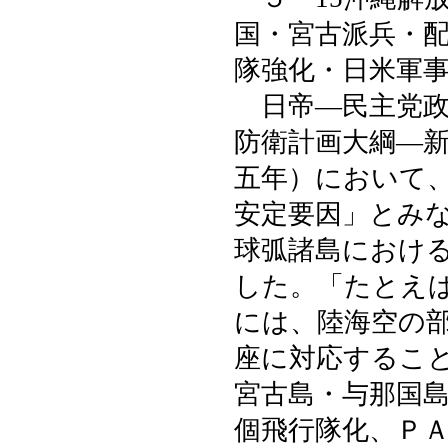
国・宮古派兵・
隊強化・日米軍
日帝―民主党政
防衛計画大綱―
五年）において
安定要因」とみ
球弧諸島におけ
した。「たとえ
には、陸海空の
座に対応するこ
宮古島・与那国
個飛行隊化、Ｐ