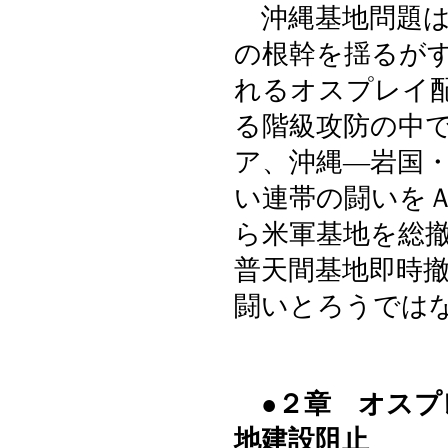
沖縄基地問題は
の根幹を揺るが
れるオスプレイ
る階級攻防の中
ア、沖縄―岩国
い連帯の闘いを
ら米軍基地を総
普天間基地即時
闘いとろうでは
●２章 オス
地建設阻止