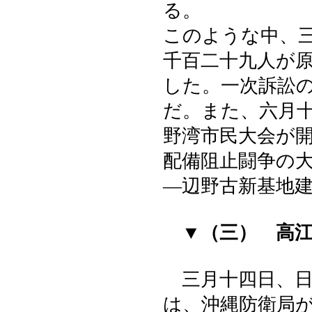
る。
このような中、
千百二十九人が
した。一次訴訟
だ。また、六月
野湾市民大会が
配備阻止闘争の
―辺野古新基地
▼（三） 高
三月十四日、日
は、沖縄防衛局