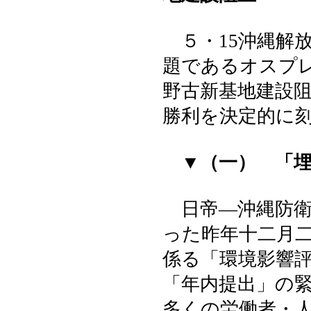
５・15沖縄解
題であるオスプ
野古新基地建設
勝利を決定的に
▼（一） 「
日帝―沖縄防衛
った昨年十二月
係る「環境影響
「年内提出」の
多くの労働者・