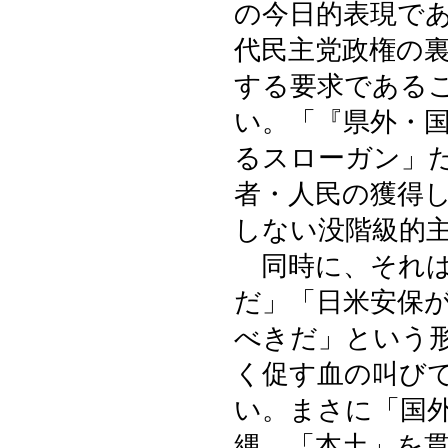
の今日的表現で
代民主党政権の
する要求である
い。「『県外・
るスローガン」
者・人民の獲得
しない没階級的
同時に、それは
だ」「日米安保
べきだ」という
く促す血の叫び
い。まさに「国
縄―「本土」を