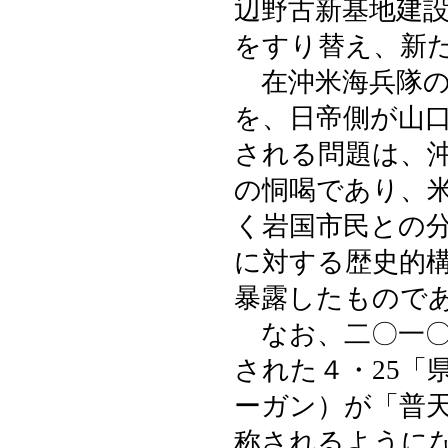
辺野古新基地建
をすり替え、新
在沖米海兵隊の
を、日帝側が山
される問題は、
の恫喝であり、
く岩国市民との
に対する歴史的
暴露したもので
なお、二〇一〇
された４・25「
ーガン）が「普
称されるように