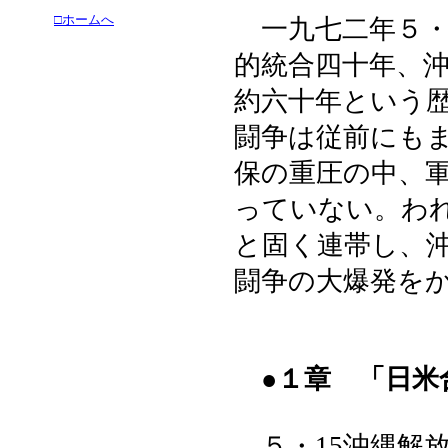
□ホームへ
一九七二年５・
的統合四十年、
約六十年という歴
闘争は従前にも
保の重圧の中、
っていない。わ
と固く連帯し、沖
闘争の大爆発を
●１章 「日
５・15沖縄解