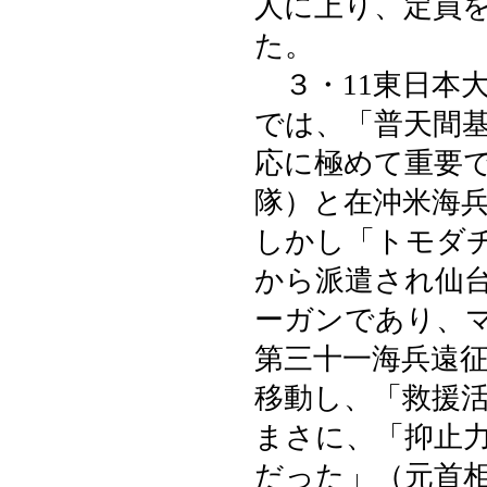
人に上り、定員
た。
３・11東日本
では、「普天間
応に極めて重要
隊）と在沖米海
しかし「トモダ
から派遣され仙
ーガンであり、
第三十一海兵遠
移動し、「救援
まさに、「抑止
だった」（元首