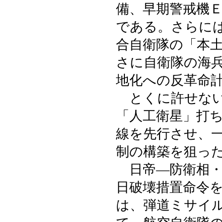
備、早期警戒機
である。さらに
合自衛隊の「本
さに自衛隊の海
地化への反革命
とくに許せない
「人工衛星」打
線を先行させ、
制の構築を狙っ
日帝―防衛相・
日破壊措置命令
は、弾道ミサイ