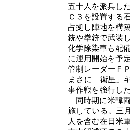
五十人を派兵し
Ｃ３を設置する
占拠し陣地を構
銃や拳銃で武装
化学除染車も配
に運用開始を予
管制レーダーＦ
まさに「衛星」
事作戦を強行し
同時期に米韓両
施している。三
人を含む在日米