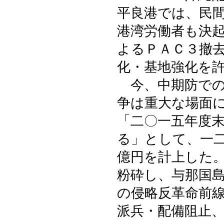
平良港では、民
港湾労働者も決
よるＰＡＣ３撤
化・基地強化を
今、中期防での
争は重大な場面
「二〇一五年度
る」として、一
億円を計上した
粉砕し、与那国
の侵略反革命前
派兵・配備阻止