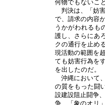
何物でもないこ
判決は、「妨害
で、請求の内容
うかがわれるも
護し、さらにあ
クの通行を止め
現活動の範囲を
ても妨害行為を
を出したのだ。
沖縄において、
の質をもった闘
設建設阻止闘争
争、「象のオリ