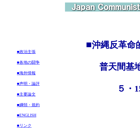
■
沖縄反革命
■政治主張
■各地の闘争
普天間基地即
■海外情報
■声明・論評
５・15沖縄
■主要論文
■綱領・規約
■ENGLISH
■リンク