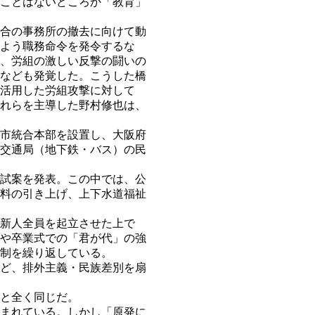
ことはないどころか「教育」
合の事務所の撤去に向けて動
よう職務命令を発令するな
、労組の激しい反撃の闘いの
なども発覚した。こうした橋
活用した労組攻撃に対して
れらを主導した野村修也は、
市統合本部を設置し、大阪府
交通局（地下鉄・バス）の民
試案を発表。この中では、公
料の引き上げ、上下水道福祉
新人全員を起立させた上で
や卒業式での「君が代」の強
制を繰り返している。
ど、排外主義・民族差別を扇
と全く同じだ。
まれている。しかし「原発に