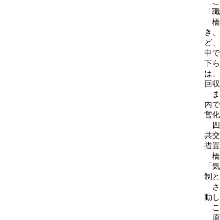
こ
「職
橋
き、
ど、
中で
下ら
は、
回収
ま
内で
営化
四
共交
措置
橋
「気
制と
さ
動し
こ
原