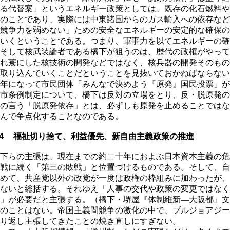
る代替案」というエネルギー政策としては、既存の化石燃料や
のことであり、実際には中東諸国からのガス輸入への依存など
競争力を弱めない」ための安全なエネルギーの安定的な確保の
いくということである。つまり、軍事力を以てエネルギーの確
そして核武装論者である橋下が狙うのは、歴代の政権がやって
れ蓑にした核技術の開発などではなく、核兵器の開発そのもの
取り込んでいくことだということを見抜いておかねばならない
年になって市民団体「みんなで決めよう『原発』国民投票」が
市条例制定について、橋下は反対の立場をとり、反・脱原発の
の言う「脱原発依存」とは、必ずしも原発を止めることではな
んで争点化することなのである。
４ 福祉切り捨て、利益優先、新自由主義政策の推進
下らの主張は、現在までの約二十年におよぶ日本資本主義の危
戦に続く「第三の敗戦」と位置づけるものである。そして、自
めて、共産党以外の政党が一度は政権の枠組みに加わったが、
ないと総括する。それゆえ「人事の交代や政策の変更ではなく
」が必要だと主張する。（橋下・堺屋『体制維新―大阪都』文
のことはない。帝国主義間競争の激化の中で、ブルジョアジー
り返し主張してきたことの焼き直しにすぎない。