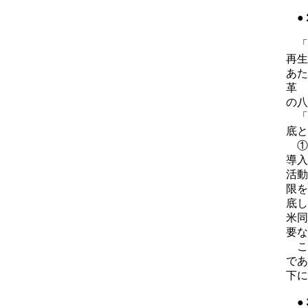
●
「
再生
あた
革 
の八
「
底と
①
導入
活動
限を
底し
米同
要な
こ
であ
下に
●