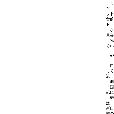
ま
本・
ット
舎前
トラ
さ
員会
先
でい
●
自
して
流し
他
「国
範に
橋
は、
新自
窮の