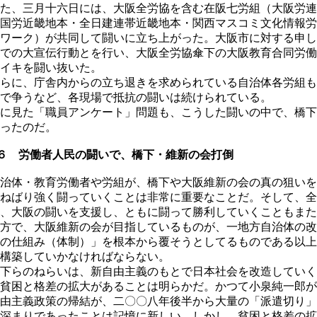
た、三月十六日には、大阪全労協を含む在阪七労組（大阪労連
国労近畿地本・全日建連帯近畿地本・関西マスコミ文化情報労
ワーク）が共同して闘いに立ち上がった。大阪市に対する申し
での大宣伝行動とを行い、大阪全労協傘下の大阪教育合同労働
イキを闘い抜いた。
らに、庁舎内からの立ち退きを求められている自治体各労組も
で争うなど、各現場で抵抗の闘いは続けられている。
に見た「職員アンケート」問題も、こうした闘いの中で、橋下
ったのだ。
６ 労働者人民の闘いで、橋下・維新の会打倒
治体・教育労働者や労組が、橋下や大阪維新の会の真の狙いを
ねばり強く闘っていくことは非常に重要なことだ。そして、全
、大阪の闘いを支援し、ともに闘って勝利していくこともまた
方で、大阪維新の会が目指しているものが、一地方自治体の改
の仕組み（体制）」を根本から覆そうとしてるものである以上
構築していかなければならない。
下らのねらいは、新自由主義のもとで日本社会を改造していく
貧困と格差の拡大があることは明らかだ。かつて小泉純一郎が
由主義政策の帰結が、二〇〇八年後半から大量の「派遣切り」
深まりであったことは記憶に新しい。しかし、貧困と格差の拡