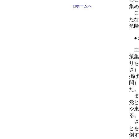
□ホームへ
集め
こ
たな
危険
●
三
策集
りを
さ）
掲げ
問）
た。
ま
党と
や東
る。
さ
とを
倒す