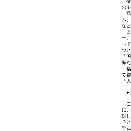
従
のモ
橋
ム、
など
ま
一、
って
つと
「国
識だ
福
て都
「大
●
こ
に、
対し
争と
学式