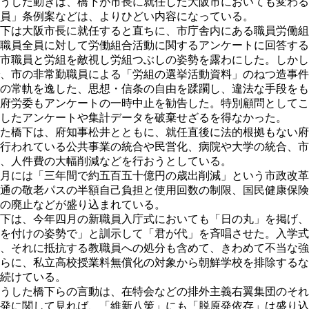
うした動きは、橋下が市長に就任した大阪市においても変わる
員」条例案などは、よりひどい内容になっている。
下は大阪市長に就任すると直ちに、市庁舎内にある職員労働組
職員全員に対して労働組合活動に関するアンケートに回答する
市職員と労組を敵視し労組つぶしの姿勢を露わにした。しかし
、市の非常勤職員による「労組の選挙活動資料」のねつ造事件
の常軌を逸した、思想・信条の自由を蹂躙し、違法な手段をも
府労委もアンケートの一時中止を勧告した。特別顧問としてこ
したアンケートや集計データを破棄せざるを得なかった。
た橋下は、府知事松井とともに、就任直後に法的根拠もない府
行われている公共事業の統合や民営化、病院や大学の統合、市
、人件費の大幅削減などを行おうとしている。
月には「三年間で約五百五十億円の歳出削減」という市政改革
通の敬老パスの半額自己負担と使用回数の制限、国民健康保険
の廃止などが盛り込まれている。
下は、今年四月の新職員入庁式においても「日の丸」を掲げ、
を付けの姿勢で」と訓示して「君が代」を斉唱させた。入学式
、それに抵抗する教職員への処分も含めて、きわめて不当な強
らに、私立高校授業料無償化の対象から朝鮮学校を排除するな
続けている。
うした橋下らの言動は、在特会などの排外主義右翼集団のそれ
発に関して見れば、「維新八策」にも「脱原発依存」は盛り込