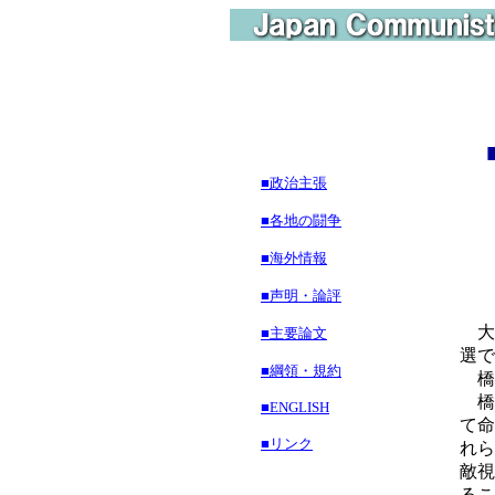
格
■政治主張
■各地の闘争
■海外情報
■声明・論評
大
■主要論文
選で
■綱領・規約
橋
橋
■ENGLISH
て命
■リンク
れら
敵視
るこ