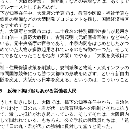
って、「大阪都構想」「道州制」などの実現などは、あくまで
デルケースとしてあるのだ。
下が知事在任中、大阪府の予算では、教育や医療・福祉予算を
鉄道の整備などの大型開発プロジェクトを残し、国際経済特区
をすすめてきた。
た、大阪府と大阪市には、二十数名の特別顧問や参与が起用さ
上山信一（慶応大教授）、古賀茂明（元経産省官僚）など中心
いる。元中央省庁の官僚であり、小泉内閣をはじめとしたかつ
めていた人物が多数起用されているのも特徴の一つだ。そして
でできなかったことを地方（大阪）でやる」「大阪を突破口に
。
祉・住民保護政策を削減し、規制緩和と物流・人流インフラの
市間国際競争にうち勝つ大都市の形成をめざす、という新自由
阪を変え、大阪から日本を変える」というのは、こういうこと
５ 反橋下掲げ起ちあがる労働者人民
うした動きに対し、大阪では、橋下の知事在任中から、自治体
とりわけ「日の丸・君が代」の教育現場への強制とそれに抗う
て、激しい抵抗がわき起こっている。そしてそれは、大阪府内
して闘われている。もちろん、公立学校の教職員たちは、「処
で「日の丸・君が代」の強制に反対して堂々と闘った。