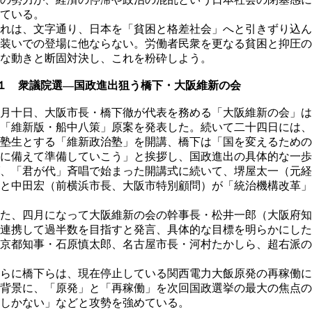
ている。
れは、文字通り、日本を「貧困と格差社会」へと引きずり込ん
装いでの登場に他ならない。労働者民衆を更なる貧困と抑圧の
な動きと断固対決し、これを粉砕しよう。
１ 衆議院選―国政進出狙う橋下・大阪維新の会
月十日、大阪市長・橋下徹が代表を務める「大阪維新の会」は
「維新版・船中八策」原案を発表した。続いて二十四日には、
塾生とする「維新政治塾」を開講、橋下は「国を変えるための
に備えて準備していこう」と挨拶し、国政進出の具体的な一歩
、「君が代」斉唱で始まった開講式に続いて、堺屋太一（元経
と中田宏（前横浜市長、大阪市特別顧問）が「統治機構改革」
た、四月になって大阪維新の会の幹事長・松井一郎（大阪府知
連携して過半数を目指すと発言、具体的な目標を明らかにした
京都知事・石原慎太郎、名古屋市長・河村たかしら、超右派の
らに橋下らは、現在停止している関西電力大飯原発の再稼働に
背景に、「原発」と「再稼働」を次回国政選挙の最大の焦点の
しかない」などと攻勢を強めている。