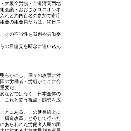
・大阪全労協・全港湾関西地
組会議・おおさかユニオンネ
入れと約四百名の参加で市庁
組合の組合員たちは、終日ス
、その不当性を裁判や労働委
らの目論見を断念に追い込ん
明らかにし、個々の攻撃に対
国の労働者・労組がここに合
重要だ。
変などではなく、日本全体の
、これと闘う視点・態勢を広
ことにある。この延長線上に
「構造改革」と称して行った
にあらわれた労働者人民の困
大に対する大衆的批判を背景