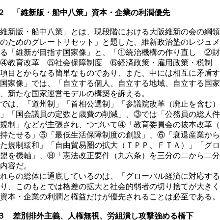
２ 「維新版・船中八策」資本・企業の利潤優先
維新版・船中八策」とは、現段階における大阪維新の会の綱領
のためのグレートリセット」と題した、維新政治塾のレジュメ
る「維新が目指す国家像」と、「①統治機構の作り直し ②財
④教育改革 ⑤社会保障制度 ⑥経済政策・雇用政策・税制 
項目とからなる簡単なものであり、また、中には相互に矛盾す
国家像」では、「自立する個人、自立する地域、自立する国家
、新たな国家運営モデルの構築を訴える。
では、「道州制」「首相公選制」「参議院改革（廃止を含む）
」「国会議員の定数と歳費の削減」、③では「公務員の総人件
規制」などが主張され、つづいて④「教育委員会の抜本改革（
持たせる」⑤「最低生活保障制度の創設」、⑥「衰退産業から
た規制緩和」「自由貿易圏の拡大（ＴＰＰ、ＦＴＡ）」「グロ
盟を機軸」、⑧「憲法改正要件（九六条）を三分の二から二分
内容だ。
れらの総体に通底しているのは、「グローバル経済に対応する
り、このもとでは格差の拡大と社会的弱者の切り捨てが大きく
資本・企業の利潤と権益だけが優先されることは必至である。
３ 差別排外主義、人権無視、労組潰し攻撃強める橋下