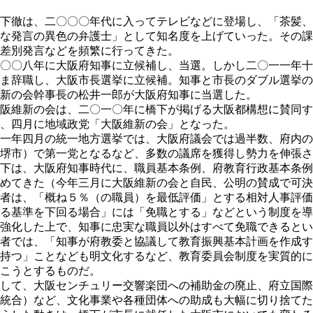
下徹は、二〇〇〇年代に入ってテレビなどに登場し、「茶髪、
な発言の異色の弁護士」として知名度を上げていった。その課
差別発言などを頻繁に行ってきた。
〇〇八年に大阪府知事に立候補し、当選。しかし二〇一一年十
ま辞職し、大阪市長選挙に立候補。知事と市長のダブル選挙の
新の会幹事長の松井一郎が大阪府知事に当選した。
阪維新の会は、二〇一〇年に橋下が掲げる大阪都構想に賛同す
、四月に地域政党「大阪維新の会」となった。
一年四月の統一地方選挙では、大阪府議会では過半数、府内の
堺市）で第一党となるなど、多数の議席を獲得し勢力を伸張さ
下は、大阪府知事時代に、職員基本条例、府教育行政基本条例
すめてきた（今年三月に大阪維新の会と自民、公明の賛成で
者は、「概ね５％（の職員）を最低評価」とする相対人事評価
る基準を下回る場合」には「免職とする」などという制度を導
強化した上で、知事に忠実な職員以外はすべて免職できるとい
者では、「知事が府教委と協議して教育振興基本計画を作成す
持つ」ことなども明文化するなど、教育委員会制度を実質的に
こうとするものだ。
して、大阪センチュリー交響楽団への補助金の廃止、府立国際
統合）など、文化事業や各種団体への助成も大幅に切り捨てた