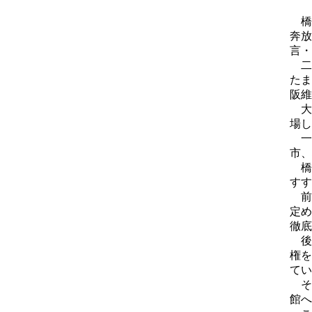
橋
奔放
言・
二
たま
阪維
大
場し
一
市、
橋
す
前
定め
徹底
後
権を
てい
そ
館へ