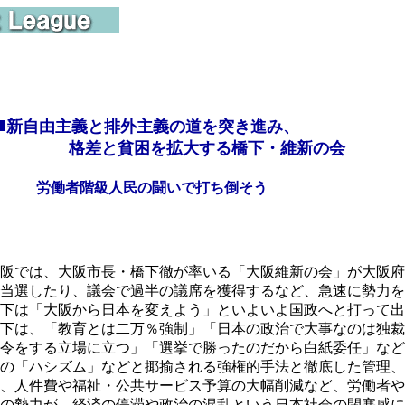
■
新自由主義と排外主義の道を突き進み、
差と貧困を拡大する橋下・維新の会
労働者階級人民の闘いで打ち倒そう
阪では、大阪市長・橋下徹が率いる「大阪維新の会」が大阪府
当選したり、議会で過半の議席を獲得するなど、急速に勢力を
下は「大阪から日本を変えよう」といよいよ国政へと打って出
下は、「教育とは二万％強制」「日本の政治で大事なのは独裁
令をする立場に立つ」「選挙で勝ったのだから白紙委任」など
の「ハシズム」などと揶揄される強権的手法と徹底した管理、
、人件費や福祉・公共サービス予算の大幅削減など、労働者や
の勢力が、経済の停滞や政治の混乱という日本社会の閉塞感に