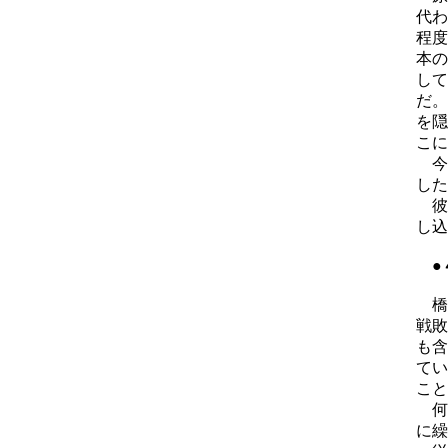
代わ
程度
本の
して
だ。
を隠
こに
今
した
彼
し込
●
橋
戦敗
も含
てい
こと
何
に繰