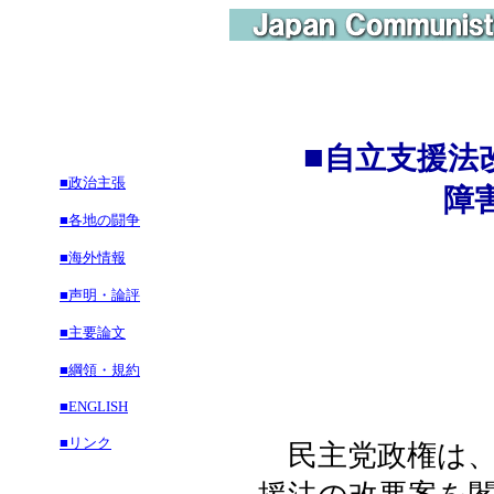
■
自立支援法
■政治主張
障害者解放
■各地の闘争
■海外情報
■声明・論評
■主要論文
■綱領・規約
■ENGLISH
■リンク
民主党政権は、