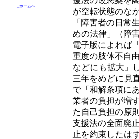
援法の改悪案を
□ホームへ
が空転状態のな
「障害者の日常
めの法律」（障
電子版によれば
重度の肢体不自
などにも拡大」
三年をめどに見
で「和解条項に
業者の負担が増
た自己負担の原
支援法の全面廃
止を約束したは