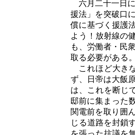
六月二十一日に
援法」を突破口
償に基づく援護
よう！放射線の
も、労働者・民
取る必要がある
これほど大きな
ず、日帝は大飯
は、これを断じ
邸前に集まった
関電前を取り囲
じる道路を封鎖
を張った抗議を