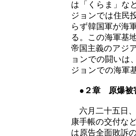
は「くらま」な
ジョンでは住民
らず韓国軍が海
る。この海軍基
帝国主義のアジ
ョンでの闘いは
ジョンでの海軍
●２章 原爆被
六月二十五日、
康手帳の交付な
は原告全面敗訴