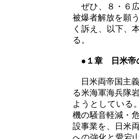
ぜひ、８・６広
被爆者解放を願
く訴え、以下、
る。
●１章 日米
日米両帝国主義
る米海軍海兵隊
ようとしている
機の騒音軽減・
設事業を、日米
への強化と愛宕