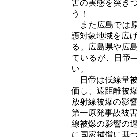
害の実態を突き
う！
また広島では原
護対象地域を広
る。広島県や広
ているが、日帝
い。
日帝は低線量被
価し、遠距離被
放射線被爆の影
第一原発事故被
線被爆の影響の
に国家補償に基