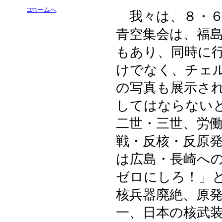
□ホームへ
我々は、８・６
青空集会は、福
もあり、同時に
けでなく、チェ
の写真も展示さ
してはならない
二世・三世、労
戦・反核・反原
は広島・長崎へ
ゼロにしろ！」
核兵器廃絶、原
一、日本の核武