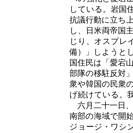
している。岩国
抗議行動に立ち
し、日米両帝国
じり、オスプレイ
備）」しようと
国住民は「愛宕
部隊の移駐反対
衆や韓国の民衆
げ続けている。
六月二十一日、
南部の海域で開
ジョージ・ワシ