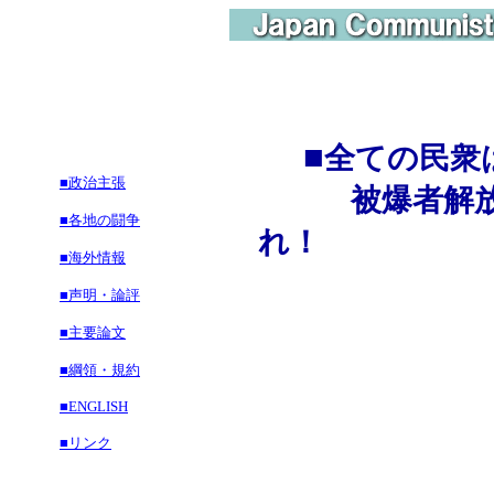
■
全ての民衆
■政治主張
被爆者解放を
■各地の闘争
れ！
■海外情報
■声明・論評
■主要論文
■綱領・規約
■ENGLISH
■リンク