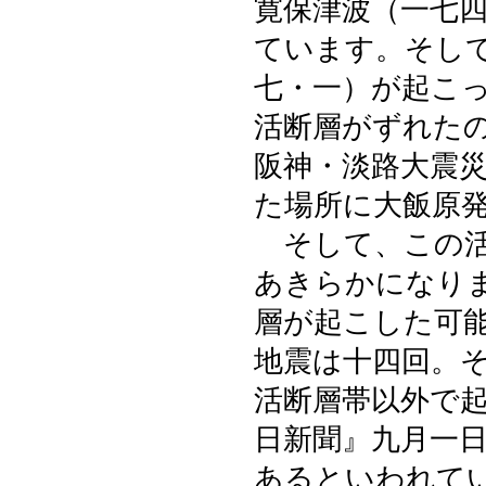
寛保津波（一七
ています。そし
七・一）が起こ
活断層がずれた
阪神・淡路大震
た場所に大飯原
そして、この活
あきらかになり
層が起こした可
地震は十四回。
活断層帯以外で
日新聞』九月一
あるといわれて