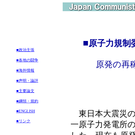
■
原子力規制
■政治主張
■各地の闘争
原発の再
■海外情報
■声明・論評
■主要論文
■綱領・規約
■ENGLISH
東日本大震災の
■リンク
一原子力発電所