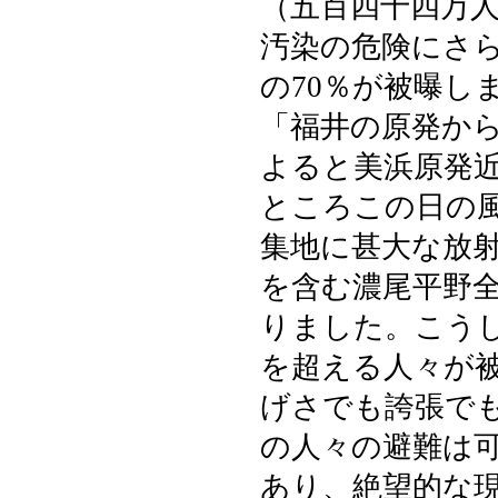
（五百四十四万
汚染の危険にさ
の70％が被曝し
「福井の原発か
よると美浜原発
ところこの日の
集地に甚大な放
を含む濃尾平野
りました。こう
を超える人々が
げさでも誇張で
の人々の避難は
あり、絶望的な