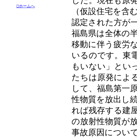
した。現在も原
□ホームへ
（仮設住宅を含
認定された方が
福島県は全体の
移動に伴う疲労
いるのです。東
もいない」とい
たちは原発によ
して、福島第一
性物質を放出し
れば残存する建
の放射性物質が
事故原因につい