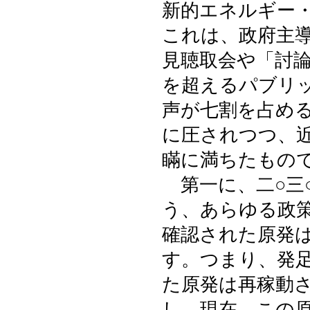
新的エネルギー
これは、政府主
見聴取会や「討
を超えるパブリ
声が七割を占め
に圧されつつ、
瞞に満ちたもの
第一に、二○三
う、あらゆる政
確認された原発
す。つまり、発
た原発は再稼動
し、現在、この