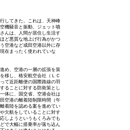
行してきた。これは、天神峰
空機騒音と振動、ジェット噴
さんは、人間が居住し生活す
ほど悪質な地上げ行為がかつ
う空港など成田空港以外に存
現在まったく使われていな
進め、空港の一層の拡張を策
を移し、格安航空会社（ＬＣ
って近距離便の国際路線の羽
することに対する防衛策とし
一体に、国交省、空港会社は
田空港の離着陸制限時間（午
離着陸を認める案を進めてい
や欠航をしていることに対す
応しようというもくろみでも
どで大幅に搭乗率が落ち込ん