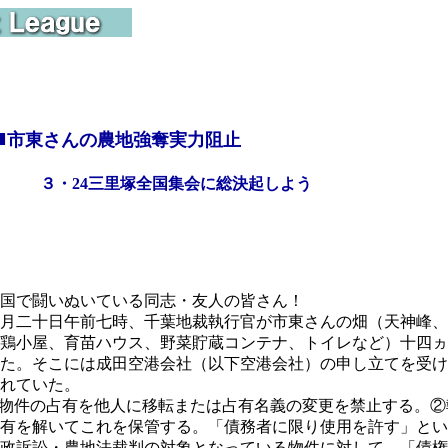
■
市東さんの農地強奪実力阻止
３・24三里塚全国集会に総決起しよう
国で闘いぬいている同志・友人の皆さん！
月二十日午前七時、千葉地裁執行官が市東さんの畑（天神峰、
鶏小屋、育苗ハウス、野菜貯蔵コンテナ、トイレなど）十四ヵ
た。そこには成田空港会社（以下空港会社）の申し立てを受け
れていた。
物件の占有を他人に移転または占有名義の変更を禁止する。②
有を解いてこれを保管する。「債務者に限り使用を許す」とい
政訴訟・農地法裁判の対象となっている物件に対して、「債権