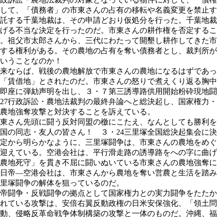
して、「債務者」の市東さんの占有の移転や名義変更を禁止す
託する千葉地裁は、その申請どおり仮処分を行った。千葉地裁
げる不当な決定を行ったのだ。市東さんの耕作権を否定するこ
。祖父市太郎さんから、三代にわたって開墾し耕作してきた市
する権利がある。その農地の占有を奪い債務者とし、裁判所が
いうことなのか！
来ならば、戦後の農地解放で市東さんの農地になるはずであっ
「賃借地」とされたのだ。市東さんの怒りで煮えくり返る胸中
即座に弾劾声明を出し、３・７第三誘導路供用開始粉砕現地闘
27行政訴訟・農地法裁判の最終弁論へと総決起し、国家権力
農地強奪攻撃と対決することを訴えている。
東さん先頭に闘う反対同盟の檄にこたえ、なんとしても勝利を
の同志・友人の皆さん！ ３・24三里塚全国総決起集会に決
定から明らかなように、三里塚闘争は、市東さんの農地をめぐ
迎えている。空港会社は、平行滑走路の誘導路をへの字に曲げ
農地死守」を貫き不屈に闘いぬいている市東さんの農地強奪に
日帝―空港会社は、市東さんから農地を奪い営農と生活を踏み
里塚闘争の解体を狙っているのだ。
帝闘争・反戦闘争の拠点として国家権力との実力闘争をたたか
れている攻撃は、安倍右翼反動政権の日米安保強化、「領土問
動、侵略反革命戦争体制構築の攻撃と一体のものだ。沖縄、福