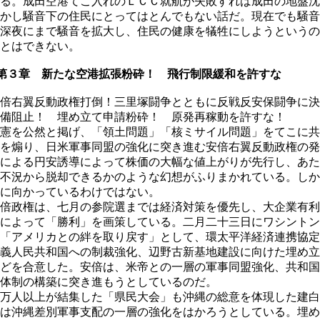
る。成田空港てこ入れのＬＣＣ就航が失敗すれば成田の地盤沈
かし騒音下の住民にとってはとんでもない話だ。現在でも騒音
深夜にまで騒音を拡大し、住民の健康を犠牲にしようというの
とはできない。
第３章 新たな空港拡張粉砕！ 飛行制限緩和を許すな
倍右翼反動政権打倒！三里塚闘争とともに反戦反安保闘争に決
備阻止！ 埋め立て申請粉砕！ 原発再稼動を許すな！
憲を公然と掲げ、「領土問題」「核ミサイル問題」をてこに共
を煽り、日米軍事同盟の強化に突き進む安倍右翼反動政権の発
による円安誘導によって株価の大幅な値上がりが先行し、あた
不況から脱却できるかのような幻想がふりまかれている。しか
に向かっているわけではない。
倍政権は、七月の参院選までは経済対策を優先し、大企業有利
によって「勝利」を画策している。二月二十三日にワシントン
「アメリカとの絆を取り戻す」として、環太平洋経済連携協定
義人民共和国への制裁強化、辺野古新基地建設に向けた埋め立
どを合意した。安倍は、米帝との一層の軍事同盟強化、共和国
体制の構築に突き進もうとしているのだ。
万人以上が結集した「県民大会」も沖縄の総意を体現した建白
は沖縄差別軍事支配の一層の強化をはかろうとしている。埋め