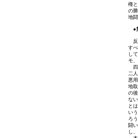
権と
の勝
地闘
●
反
すべ
して
モ、
四
二人
悪用
地取
の後
ない
とは
いう
ろう
闘い
し、