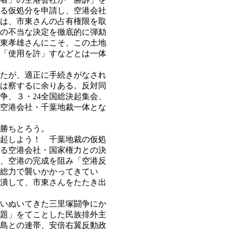
る仮処分を申請し、空港会社
は、市東さんの占有権限を取
の不当な決定を徹底的に弾劾
東孝雄さんにこそ、この土地
「使用を許」すなどとは一体
たが、適正に手続きがなされ
は察するに余りある。反対同
争、３・24全国総決起集会、
・空港会社・千葉地裁一体とな
勝ちとろう。
起しよう！ 千葉地裁の仮処
る空港会社・国家権力との決
、空港の完成を阻み「空港反
総力で襲いかかってきてい
潰して、市東さんをたたき出
いぬいてきた三里塚闘争にか
題」をてことした民族排外主
島との連帯、安倍右翼反動政