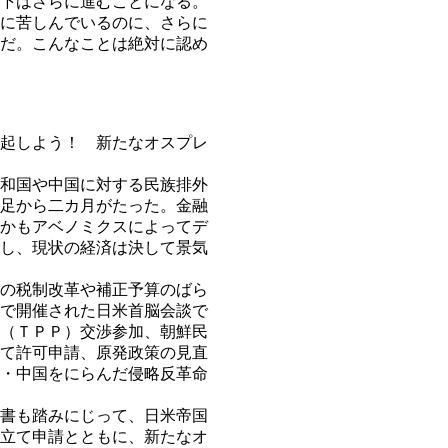
下はさらに進むことになる。
に苦しんでいるのに、さらに
だ。こんなことは絶対に認め
起しよう！ 新たなオスプレ
和国や中国に対する民族排外
足から二カ月がたった。金融
かもアベノミクスによってデ
し、現状の経済は決して景気
の税制改革や補正予算のばら
で開催された日米首脳会談で
（ＴＰＰ）交渉参加、朝鮮民
て許可申請、原発政策の見直
・中国をにらんだ侵略反革命
書も踏みにじって、日米帝国
立て申請とともに、新たなオ