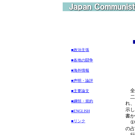
■政治主張
■各地の闘争
■海外情報
■声明・論評
全
■主要論文
二
■綱領・規約
れ、
示し
■ENGLISH
書か
■リンク
①
の占
行