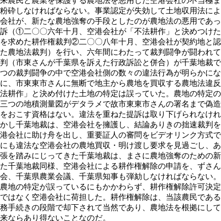
来農民と農業を保護する農地法を悪用した空港会社の不当極ま
粉砕しなければならない。事業認定が失効して土地収用法によ
会社が、新たな農地強奪の手段としたのが農地法の悪用であっ
訴（①二〇〇六年十月、空港会社が「不法耕作」と決めつけた
を求めた耕作権裁判②二〇〇八年十月、空港会社が契約地と認
た農地法裁判）を行い、六年間にわたって裁判闘争が闘われて
判（市東さんが千葉県を訴えた行政訴訟と併合）が千葉地裁で
つの裁判闘争の中で空港会社側の数々の違法行為が明らかにな
に、市東東市さんに無断で地主から農地を買収する農地法違反
法耕作」と決め付けた土地の特定は誤っていた。農地の特定の
三つの地積測量図がデタラメで故市東東市さんの署名まで偽造
をおこす資格はない。違法を重ねた提訴は取り下げられなけれ
かし千葉地裁は、空港会社を擁護し、結論ありきの拙速裁判を
港会社に助け舟を出し、重要証人の審問をビデオリンク方式で
にも違法な空港会社の農地買収・明け渡し要求を見過ごし、あ
張を踏みにじってきた千葉地裁は、まさに農地強奪のための新
た千葉地裁同様、空港会社による耕作権解除の申請を、ずさん
会、千葉県農業会議、千葉県知事も弾劾しなければならない。
農地の特定が誤っているにもかかわらず、耕作権解除許可決定
ではなく空港会社に荷担した。耕作権解除は、当該農民である
務手続きの段階で却下されて当然であり、農地法を根拠にして
来ならあり得ないことなのだ。