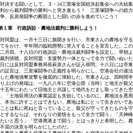
対決する闘いとして、３・24三里塚全国総決起集会への大結
利から裁判闘争の勝利へと突き進もう！ 三里塚闘争への総力
争、反原発闘争の断固とした闘いの歩を進めていこう！
第１章 行政訴訟・農地法裁判に勝利しよう！
対同盟は、一月十三日に旗開きを行い、市東さんの農地を守る
てをかけ、半年間の臨戦態勢に突入することを宣言した。この
二月四、十八日の行政訴訟・農地法裁判闘争を設定し、早朝よ
裁判傍聴、反対同盟・支援勢力一体となって全力で闘いぬいた
日には反対同盟事務局長萩原さんが証人尋問、十八日には市東
の証言は、三里塚闘争の正義性を明らかにし、空港会社の違法
した農地強奪攻撃を徹底的に弾劾した。市東さんは、四時間半
り上げの発端は、一九八八年に空港公団（当時）と地主が親父
十五年にわたって旧地主と共謀して地代をだまし取ってきた空
」「土地収用法の事業認定も失効しているのに、農地法を悪用
、本当に許すことはできない。農地は私にとって生きがいであ
ことは私に死ねと言っていること。親父が守ってきたものを守
とするならば、それなりの覚悟をもって全力で闘う」「天神峰
たいと思う」「空港廃港まで闘う」とはっきりと表明した。農
不屈の決意を明らかにしたのだ。