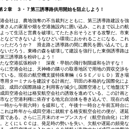
第２章 ３・７第三誘導路供用開始を阻止しよう！
港会社は、農地強奪の不当裁判とともに、第三誘導路建設を強
東さんの家屋や畑を空港施設内に囲い込み、これまで以上の航
よって生活と営農を破壊してたたき出そうとする攻撃だ。市東
となどできないようなひどい環境におかれることになる。これ
っただろうか？ 滑走路と誘導路の間に農民を囲い込んでしま
ないだろう。東峰の森を破壊して建設を強行した東側誘導路は
第三誘導路を粉砕しよう！
たな空港拡張粉砕！ 深夜・早朝の飛行制限緩和を許すな！
らに空港会社は、天神峰の隣りの取香地区で用地の買収交渉を
ている。現在の航空機支援特殊車輛（ＧＳＥ／ＵＬＤ）置き場
専用ターミナルを建設する計画だ。羽田の本格的な国際化によ
設、成田の国際路線と利用客が減少し国際空港として地盤沈下
成田空港会社は格安航空会社の誘致を進めている。この計画と
市など空港利権に依存する地元自治体を巻き込んで、現在の成
一時から午前六時）を緩和して、午後十一時台と午前五時台に
これは昨年から成田空港に就航する格安航空会社の便が、遅延
置である。さらに三月末のオープンスカイ（航空自由化）に対
。とくにＬＣＣは、発足時の勢いを失い、欠航や遅延の頻発な