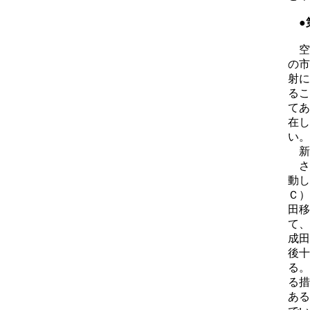
●
空
の市
射に
るこ
てあ
在し
い。
新
さ
動し
Ｃ）
田移
て、
成田
後十
る。
る措
ある