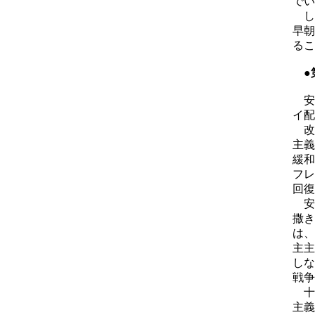
でい
し
早朝
るこ
●
安
イ配
改
主義
緩和
フレ
回復
安
撒き
は、
主主
しな
戦争
十
主義