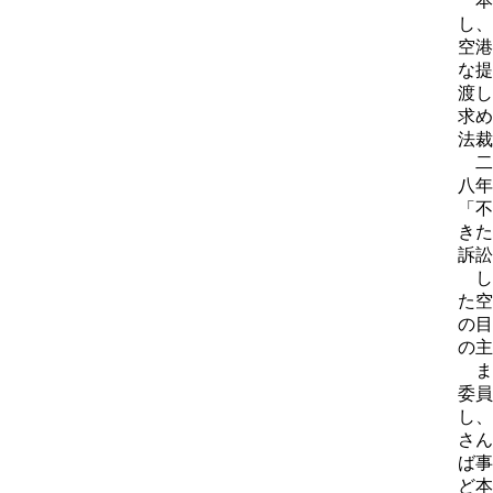
本
し、
空港
な提
渡し
求め
法裁
二
八年
「不
きた
訴訟
し
た空
の目
の主
ま
委員
し、
さん
ば事
ど本