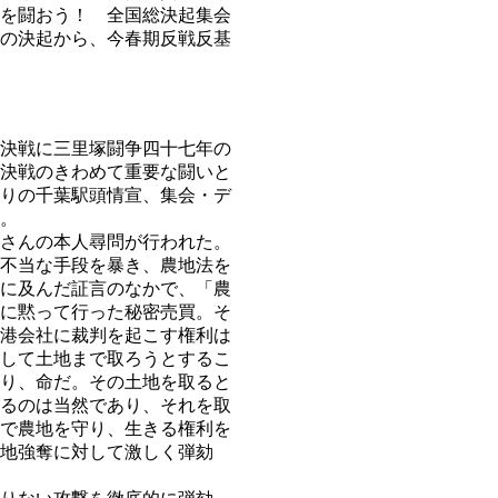
集を闘おう！ 全国総決起集会
の決起から、今春期反戦反基
決戦に三里塚闘争四十七年の
決戦のきわめて重要な闘いと
りの千葉駅頭情宣、集会・デ
。
さんの本人尋問が行われた。
不当な手段を暴き、農地法を
に及んだ証言のなかで、「農
に黙って行った秘密売買。そ
港会社に裁判を起こす権利は
して土地まで取ろうとするこ
り、命だ。その土地を取ると
るのは当然であり、それを取
で農地を守り、生きる権利を
地強奪に対して激しく弾劾