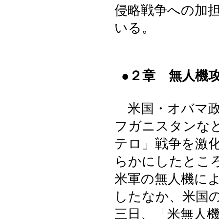
侵略戦争への加
いる。
●２章 無人機
米国・オバマ政
フガニスタンな
テロ」戦争を激
らかにしたとこ
米軍の無人機に
したなか、米国
三日、「米無人