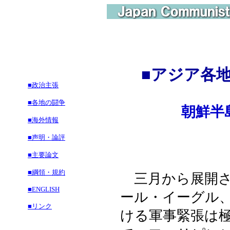
■
アジア各
■政治主張
■各地の闘争
朝鮮半
■海外情報
■声明・論評
■主要論文
■綱領・規約
三月から展開さ
■ENGLISH
ール・イーグル
■リンク
ける軍事緊張は