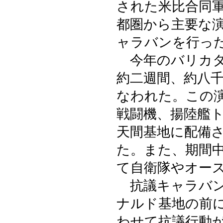
された米比合同
都圏から主要な
ャラバンを行っ
今年のバリカタ
約二週間、約八
なわれた。この演
戦闘機、揚陸艦
天間基地に配備
た。また、期間
て自衛隊やオー
抗議キャラバン
ナルド基地の前
わせて抗議行動