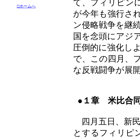
て、フィリピン
□ホームへ
が今年も強行さ
ン侵略戦争を継
国を念頭にアジ
圧倒的に強化し
で、この四月、
な反戦闘争が展
●１章 米比合
四月五日、新民
とするフィリピ