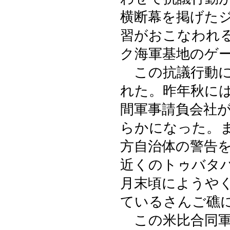
横断幕を掲げた
習がおこなわれ
ク海軍基地のゲ
この抗議行動に
れた。昨年秋に
間軍事請負会社
らかになった。
方自治体の警告
近くのトゥバタ
月末頃にようや
ているさんご礁
この米比合同軍