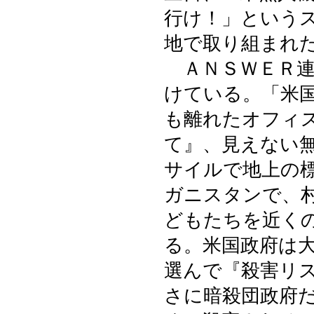
行け！」という
地で取り組まれ
ＡＮＳＷＥＲ連
けている。「米
も離れたオフィ
て』、見えない
サイルで地上の
ガニスタンで、
どもたちを近く
る。米国政府は
選んで『殺害リ
さに暗殺団政府