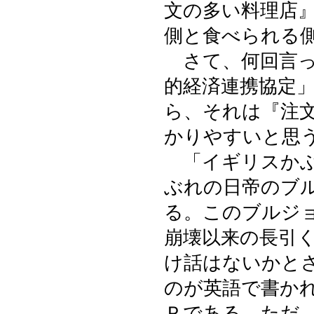
文の多い料理店
側と食べられる
さて、何回言っ
的経済連携協定
ら、それは『注
かりやすいと思
「イギリスかぶ
ぶれの日帝のブ
る。このブルジ
崩壊以来の長引
け話はないかと
のが英語で書か
Ｐである。ただ