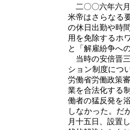
二〇〇六年六月
米帝はさらなる
の休日出勤や時
用を免除するホ
と「解雇紛争へ
当時の安倍晋三
ション制度につ
労働省労働政策
業を合法化する
働者の猛反発を
しなかった。だ
月十五日、設置