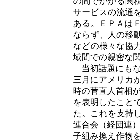
の間でかかる関
サービスの流通
ある。ＥＰＡは
ならず、人の移
などの様々な協
域間での親密な
当初話題にもな
三月にアメリカ
時の菅直人首相
を表明したこと
た。これを支持
連合会（経団連
子組み換え作物