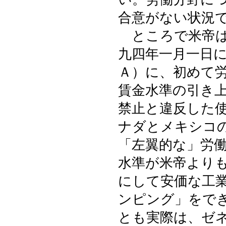
合意がない状況
ところで米帝は
九四年一月一日
Ａ）に、初めて
賃金水準の引き
禁止と違反した
ナダとメキシコ
「左翼的な」労
水準が米帝より
にして安価な工
ンピング」をで
とも実際は、ゼ