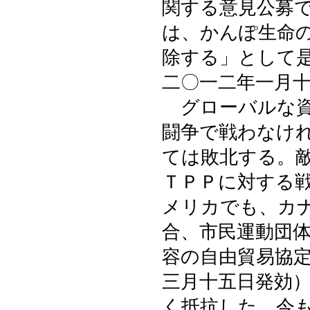
関する意見公募
は、かんぽ生命
除する」として
二〇一二年一月
グローバルな資
闘争で戦わなけ
ては敗北する。
ＴＰＰに対する
メリカでも、カ
合、市民運動団
容の自由貿易協
三月十五日発効
く抵抗した。今