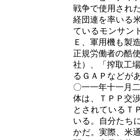
戦争で使用され
経団連を率いる
ているモンサン
Ｅ、軍用機も製
正規労働者の酷
社）、「搾取工
るＧＡＰなどが
〇一一年十一月
体は、ＴＰＰ交
とされているＴ
いる。自分たち
かだ。実際、米