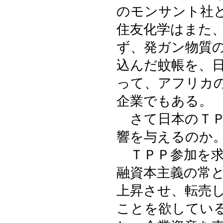
のモンサント社
住友化学はまた
ず、発ガン物質
込んだ蚊帳を、
って、アフリカ
企業でもある。
さて日本のＴＰ
響を与えるのか
ＴＰＰ参加を求
融資本主義の常
上昇させ、転売
ことを欲してい