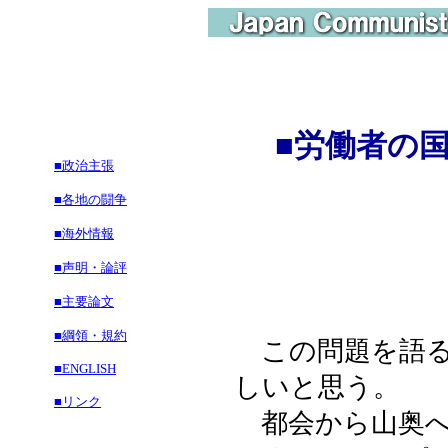
■
労働者の
■政治主張
ＴＰＰ
■各地の闘争
■海外情報
■声明・論評
■主要論文
■綱領・規約
この問題を語る
■ENGLISH
しいと思う。
■リンク
都会から山奥へ