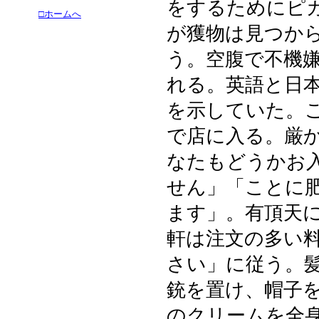
をするためにピ
□ホームへ
が獲物は見つか
う。空腹で不機
れる。英語と日
を示していた。
で店に入る。厳
なたもどうかお
せん」「ことに
ます」。有頂天
軒は注文の多い
さい」に従う。
銃を置け、帽子
のクリームを全