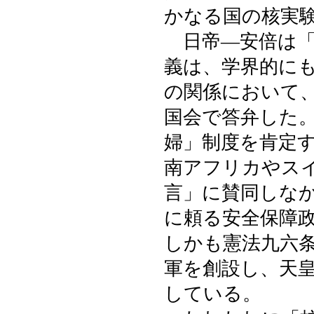
かなる国の核実
日帝―安倍は「
義は、学界的に
の関係において
国会で答弁した
婦」制度を肯定
南アフリカやス
言」に賛同しな
に頼る安全保障
しかも憲法九六
軍を創設し、天
している。