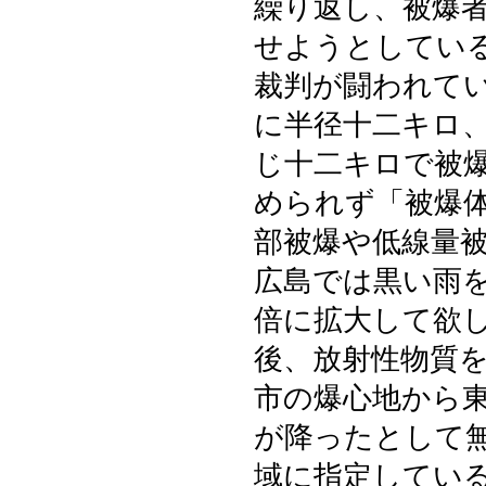
繰り返し、被爆
せようとしてい
裁判が闘われて
に半径十二キロ
じ十二キロで被
められず「被爆
部被爆や低線量
広島では黒い雨
倍に拡大して欲
後、放射性物質
市の爆心地から
が降ったとして
域に指定してい