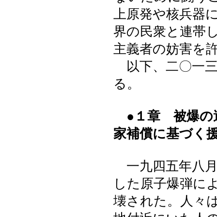
上原発や核兵器
界の民衆と連帯
主義者の妨害を
以下、二〇一三
る。
●１章 被爆
家補償に基づく
一九四五年八月
した原子爆弾に
壊された。人々