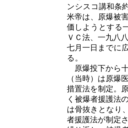
ンシスコ講和条
米帝は、原爆被
価しようとする
ＶＣ法、一九八
七月一日までに
る。
原爆投下から十
（当時）は原爆
措置法を制定。
く被爆者援護法
は骨抜きとなり
者援護法が制定