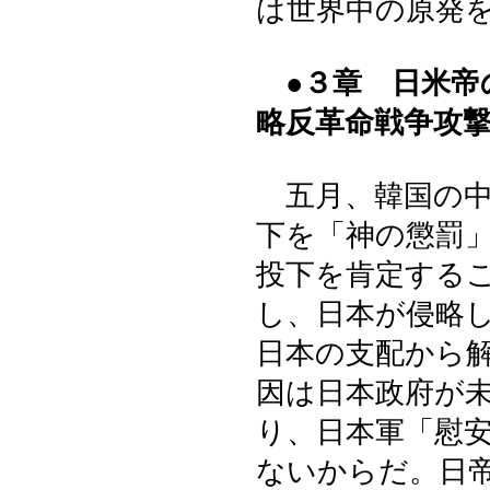
は世界中の原発
●３章 日米帝
略反革命戦争攻
五月、韓国の中
下を「神の懲罰
投下を肯定する
し、日本が侵略
日本の支配から
因は日本政府が
り、日本軍「慰
ないからだ。日