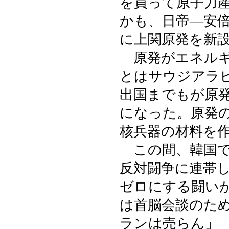
を買って原子力
かも、日帝―安
に上関原発を新
原発がエネルギ
とはサウジアラ
出国までもが原
になった。原発
核兵器の材料を
この間、韓国で
反対闘争に連帯
ゼロにする闘い
は首脳会談のた
ランは売らん」