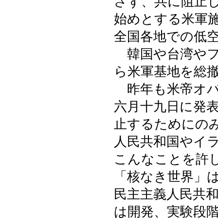
さず、共に阻止
始めとする米軍施
全国各地での低
韓国や台湾やフ
ら米軍基地を総
昨年も米帝オバ
六月十九日に発
止するためにの
人民共和国やイ
こんなことを許
「核なき世界」
民主主義人民共
は開発、実験段