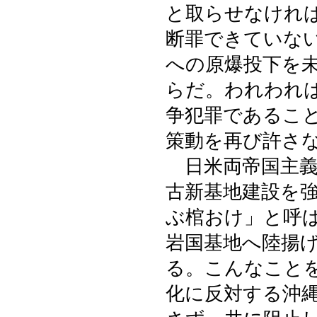
と取らせなけれ
断罪できていな
への原爆投下を
らだ。われわれ
争犯罪であるこ
策動を再び許さ
日米両帝国主義
古新基地建設を
ぶ棺おけ」と呼ば
岩国基地へ陸揚
る。こんなこと
化に反対する沖