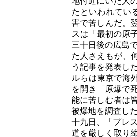
地付近にいた人の
たといわれてい
害で苦しんだ。
スは「最初の原
三十日後の広島
た人さえもが、
う記事を発表し
ルらは東京で海
を開き「原爆で
能に苦しむ者は
被爆地を調査し
十九日、「プレ
道を厳しく取り