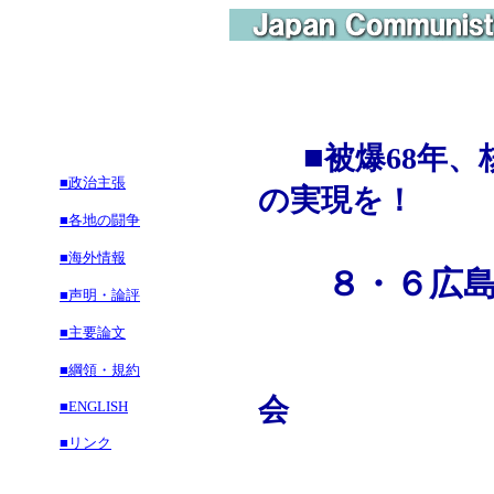
■
被爆68年
■政治主張
の実現を！
■各地の闘争
■海外情報
８・６広島
■声明・論評
■主要論文
■綱領・規約
会
■ENGLISH
■リンク