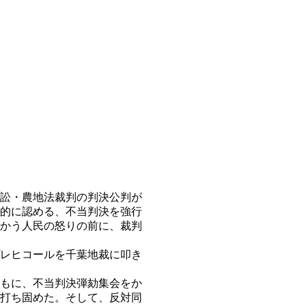
訟・農地法裁判の判決公判が
的に認める、不当判決を強行
かう人民の怒りの前に、裁判
レヒコールを千葉地裁に叩き
もに、不当判決弾劾集会をか
打ち固めた。そして、反対同