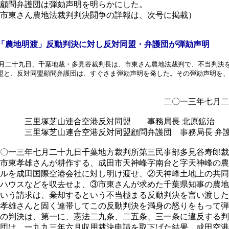
顧問弁護団は弾劾声明を明らかにした。
市東さん農地法裁判判決闘争の詳報は、次号に掲載）
「農地明渡」反動判決に対し反対同盟・弁護団が弾劾声明
月二十九日、千葉地裁・多見谷裁判長は、市東さん農地法裁判で、不当判決
盟と、反対同盟顧問弁護団は、すぐさま弾劾声明を発した。その弾劾声明を
二〇一三年七月二十九
里塚芝山連合空港反対同盟 事務局長 北原鉱治
里塚芝山連合空港反対同盟顧問弁護団 事務局長 弁護
〇一三年七月二十九日千葉地方裁判所第三民事部多見谷寿郎裁
市東孝雄さんが耕作する、成田市天神峰字南台と字天神峰の農
ルを成田国際空港会社に対し明け渡せ、②天神峰土地上の共同
ハウスなどを収去せよ、③市東さんが求めた千葉県知事の農地
いう請求は、棄却するという不当極まる反動判決を言い渡した
孝雄さんと固く連帯してこの反動判決を満身の怒りをもって弾
の判決は、第一に、憲法二九条、二五条、三一条に違反する判
団は、一九九三年六月収用裁決申請を取下げた結果、成田空港