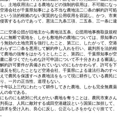
し、土地収用法による農地などの強制的収用は、不可能になっ
空港会社が千葉県知事による不当な農地法二〇条の解約許可処
という法的根拠のない実質的な公用収用を容認し、かつ、市東
侵害するものであって、憲法二九条三項、二五条、三一条に違
二に空港公団が旧地主から農地法五条、公団用地事務取扱規程
んに無断で底地を、しかも敷地外の農地については、県知事の
う無効の土地売買を強行したこと、第三に、したがって、空港
わらず二〇条を悪用して解約申し入れを行い、裁判所を法的根
て農地の強奪をはかろうとしたこと、第四に、千葉県知事が空
書に基づくでたらめな許可申請について不十分きわまる審議し
解約許可要件が具備されていないのにもかかわらず、許可を下
違反を犯したことなど空港会社、千葉県による違法行為のすべ
えで農民を保護すべき農地法をもって現に耕作している農民に
り、一片の正当性、道理もない。
十年以上三代にわたって耕作してきた農地、しかも完全無農薬
んの命である。
にものにも絶対に代えがたい農地を奪うことは、農民市東さん
判長は、人民に敵対する成田空港建設という国策に加担して、
請求を受け入れ、良心に反し、公正らしさをかなぐり捨てて、
。