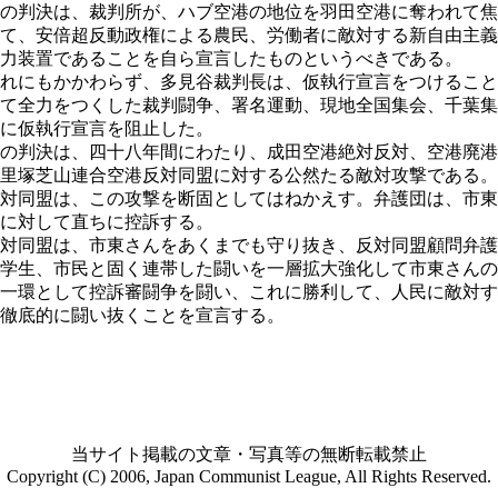
の判決は、裁判所が、ハブ空港の地位を羽田空港に奪われて焦
て、安倍超反動政権による農民、労働者に敵対する新自由主義
力装置であることを自ら宣言したものというべきである。
れにもかかわらず、多見谷裁判長は、仮執行宣言をつけること
て全力をつくした裁判闘争、署名運動、現地全国集会、千葉集
に仮執行宣言を阻止した。
の判決は、四十八年間にわたり、成田空港絶対反対、空港廃港
里塚芝山連合空港反対同盟に対する公然たる敵対攻撃である。
対同盟は、この攻撃を断固としてはねかえす。弁護団は、市東
に対して直ちに控訴する。
対同盟は、市東さんをあくまでも守り抜き、反対同盟顧問弁護
学生、市民と固く連帯した闘いを一層拡大強化して市東さんの
一環として控訴審闘争を闘い、これに勝利して、人民に敵対す
徹底的に闘い抜くことを宣言する。
当サイト掲載の文章・写真等の無断転載禁止
Copyright (C) 2006, Japan Communist League, All Rights Reserved.