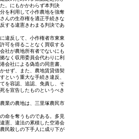
た。にもかかわらず本判決
分を利用して小作農地を強奪
さんの生存権を適正手続きな
反する違憲きわまる判決であ
に違反して、小作権者市東東
許可を得ることなく買収する
会社が農地所有者でないにも
拠なく収用委員会代わりに利
港会社による偽造の同意書、
かせず、また、農地賃貸借契
すという重大な手続き違反、
てを容認、追認、免責し、そ
死を宣告したものというべき
農業の農地は、三里塚農民市
の命を奪うものである。多見
違憲、違法の累積した空港会
農民殺しの下手人に成り下が