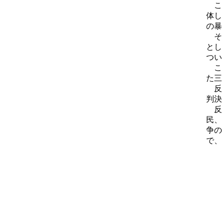
こ
体し
の暴
そ
とし
つい
こ
た三
反
判決
反
民、
争の
で、