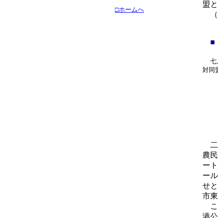
盟と
□ホームへ
（
■
七
対同
三
三
二
農民
ート
ール
せと
市東
こ
港公