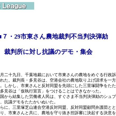
■
７・29市東さん農地裁判不当判決弾劾
判所に対し抗議のデモ・集会
月二十九日、千葉地裁において市東さんの農地をめぐる行政訴
れた。裁判長・多見谷は、空港会社の農地取り上げ請求を一方
。しかし、市東さんと反対同盟を先頭にした三里塚闘争をたた
多見谷は「仮執行宣言」をつけることはできなかった。
国から結集した労働者人民は、すぐさま不当判決弾劾のシュプ
、抗議デモをたたかいぬいた。
らに、三里塚芝山連合空港反対同盟、反対同盟顧問弁護団とと
り、市東さんと共に、農地を守り抜き控訴審に決起する決意を