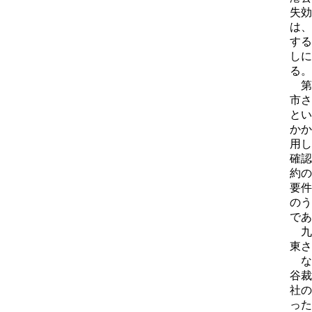
失効
は、
する
しに
る。
第
市さ
とい
かか
用し
確認
約の
要件
のう
であ
九
東さ
な
谷裁
社の
った