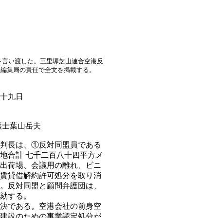
を言い渡した。三里塚芝山連合空港反
、編集局の責任で全文を掲載する。
日
士葉山岳夫
判長は、①反対同盟員である
地合計 七千二百八十四平方メ
出荷場、会議用の離れ、ビニ
賃貸借解約許可処分を取り消
。反対同盟と顧問弁護団は、
劾する。
決である。空港会社の前身空
建設のための事業認定処分が