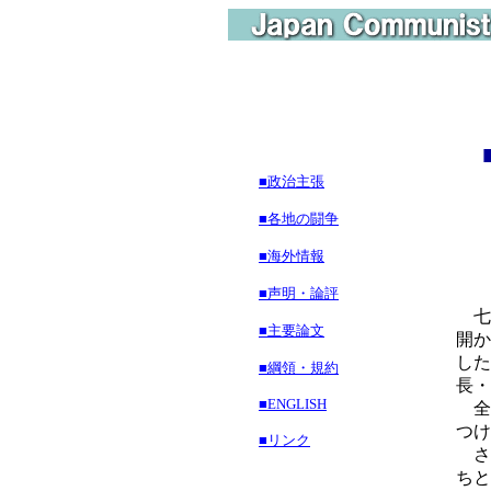
■政治主張
裁
■各地の闘争
■海外情報
■声明・論評
七
■主要論文
開か
した
■綱領・規約
長・
■ENGLISH
全
つけ
■リンク
さ
ちと