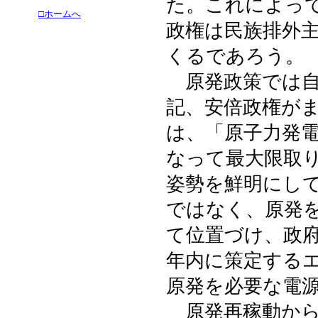
た。これによっ
□ホームへ
政権は民族排外
くるであろう。
原発政策では自
記、安倍政権が
は、「原子力発
なって最大限取
姿勢を鮮明にし
ではなく、原発
て位置づけ、政
年内に策定する
原発を必要な電
原発再稼動から