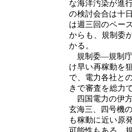
な海洋汚染が進
の検討会合は十
は週三回のペー
からも、規制委
かる。
規制委―規制庁
け早い再稼動を
で、電力各社と
きで審査を総力
四国電力の伊方
玄海三、四号機
も稼動に近い原
可能性もある。