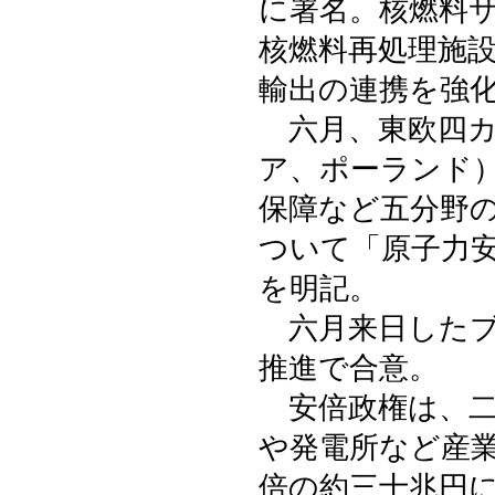
に署名。核燃料
核燃料再処理施
輸出の連携を強
六月、東欧四カ
ア、ポーランド
保障など五分野
ついて「原子力
を明記。
六月来日したブ
推進で合意。
安倍政権は、二
や発電所など産
倍の約三十兆円