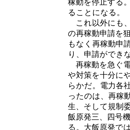
稼動を停止する
ることになる。
これ以外にも、
の再稼動申請を
もなく再稼動申
り、申請ができ
再稼動を急ぐ電
や対策を十分に
らかだ。電力各
ったのは、再稼
生、そして規制
飯原発三、四号
る。大飯原発で