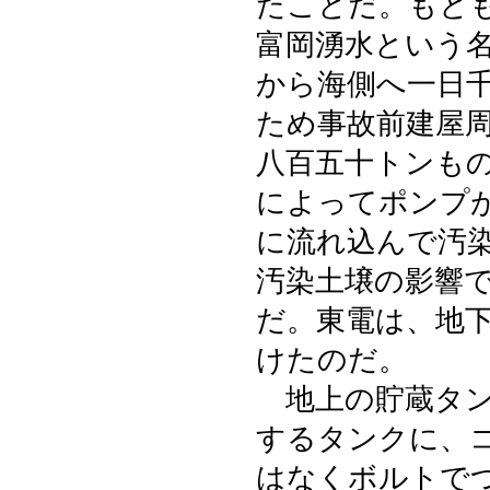
たことだ。もと
富岡湧水という
から海側へ一日
ため事故前建屋
八百五十トンも
によってポンプ
に流れ込んで汚
汚染土壌の影響
だ。東電は、地
けたのだ。
地上の貯蔵タン
するタンクに、
はなくボルトで