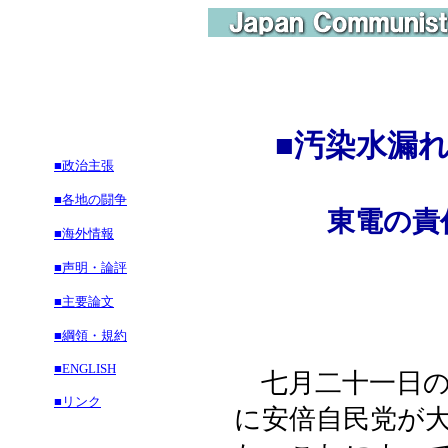
■
汚染水漏
■政治主張
■各地の闘争
東電の責
■海外情報
■声明・論評
■主要論文
■綱領・規約
■ENGLISH
七月二十一日の
■リンク
に安倍自民党が