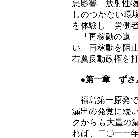
悪影響、放射性
しのつかない環
を体験し、労働
「再稼動の嵐」
い。再稼動を阻
右翼反動政権を
●第一章 ず
福島第一原発で
漏出の発覚に続
クからも大量の
れば、二〇一一