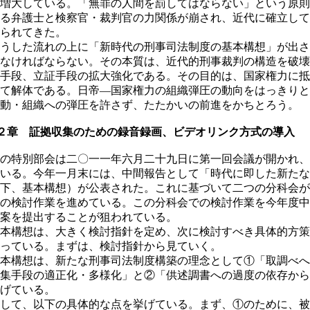
増大している。「無罪の人間を罰してはならない」という原則
る弁護士と検察官・裁判官の力関係が崩され、近代に確立して
られてきた。
うした流れの上に「新時代の刑事司法制度の基本構想」が出さ
なければならない。その本質は、近代的刑事裁判の構造を破壊
手段、立証手段の拡大強化である。その目的は、国家権力に抵
て解体である。日帝―国家権力の組織弾圧の動向をはっきりと
動・組織への弾圧を許さず、たたかいの前進をかちとろう。
２章 証拠収集のための録音録画、ビデオリンク方式の導入
の特別部会は二〇一一年六月二十九日に第一回会議が開かれ、
いる。今年一月末には、中間報告として「時代に即した新たな
下、基本構想）が公表された。これに基づいて二つの分科会が
の検討作業を進めている。この分科会での検討作業を今年度中
案を提出することが狙われている。
本構想は、大きく検討指針を定め、次に検討すべき具体的方策
っている。まずは、検討指針から見ていく。
本構想は、新たな刑事司法制度構築の理念として①「取調べへ
集手段の適正化・多様化」と②「供述調書への過度の依存から
げている。
して、以下の具体的な点を挙げている。まず、①のために、被