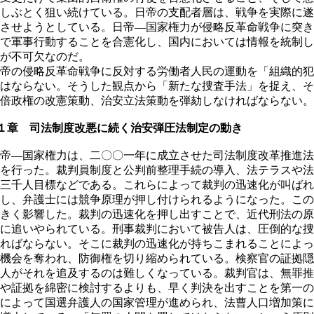
しぶとく狙い続けている。日帝の支配者層は、戦争を実際に遂
させようとしている。日帝―国家権力が侵略反革命戦争に突き
で軍事行動することを合憲化し、国内においては情報を統制し
が不可欠なのだ。
帝の侵略反革命戦争に反対する労働者人民の運動を「組織的犯
はならない。そうした観点から「新たな捜査手法」を捉え、そ
倍政権の改憲策動、治安立法策動を弾劾しなければならない。
●１章 司法制度改悪に続く治安弾圧法制定の動き
帝―国家権力は、二〇〇一年に成立させた司法制度改革推進法
を行った。裁判員制度と公判前整理手続の導入、法テラスや法
三千人目標などである。これらによって裁判の迅速化が叫ばれ
し、弁護士には競争原理が押し付けられるようになった。この
きく影響した。裁判の迅速化を押し出すことで、近代刑法の原
に追いやられている。刑事裁判において被告人は、圧倒的な捜
ればならない。そこに裁判の迅速化が持ちこまれることによっ
機会を奪われ、防御権を切り縮められている。検察官の証拠隠
人がそれを追及するのは難しくなっている。裁判官は、無罪推
や証拠を綿密に検討するよりも、早く判決を出すことを第一の
によって国選弁護人の国家管理が進められ、法曹人口増加策に