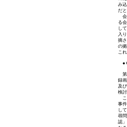
み込
だと
会
る会
して
入り
摘さ
の拠
これ
●
第
録画
及び
検討
こ
事件
して
尋問
認」