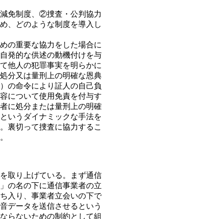
減免制度、②捜査・公判協力
め、どのような制度を導入し
めの重要な協力をした場合に
自発的な供述の動機付けを与
て他人の犯罪事実を明らかに
処分又は量刑上の明確な恩典
）の命令により証人の自己負
容について使用免責を付与す
者に処分または量刑上の明確
というダイナミックな手法を
。裏切って捜査に協力するこ
。
を取り上げている。まず通信
」の名の下に通信事業者の立
ち入り、事業者立会いの下で
音データを送信させるという
ならないための制約として組