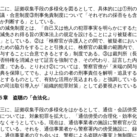
二に、証拠収集手段の多様化を図るとして、具体的には①刑の
議・合意制度③刑事免責制度について「それぞれの採否をも含
か判断する」としている。
の減免制度とは、「自己又は他人の犯罪事実を明らかにするた
減免され得る旨の実体法上の規定を設けることにより被疑者に
」としている。②は「検察官が弁護人との間で、被疑者におい
ための協力をすることと引換えに、検察官の裁量の範囲内で、
与することに合意できるとする」制度である。③は裁判所（長
否特権を消滅させて証言を強制でき、その代わり、証言した内
度」である。とりわけ②については、警察官僚が「末端の関与
典を保障してでも、より上位の者の刑事責任を解明・追及する
とするものとして、有効な活用が見込まれる」と強調している
の司法取引導入が「組織的犯罪対策」として必要視されている
５章 盗聴の「合法化」
三に、証拠収集手段の多様化をはかるとして、通信・会話傍受
については、対象犯罪を拡大し、「通信傍受の合理化・効率化
なくそうとしている。現在は、通信事業者の施設に警察官が立
している。それを、通信事業者から警察署内の傍受施設に、録
。通信事業者の立ち会いは、警察による盗聴が事実上無制限に