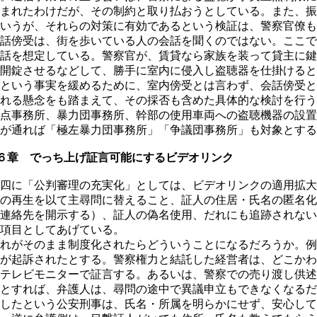
まれたわけだが、その制約と取り払おうとしている。また、振
いうが、それらの対策に有効であるという検証は、警察官僚も
話傍受は、街を歩いている人の会話を聞くのではない。ここで
話を想定している。警察官が、賃貸なら家族を装って貸主に鍵
開錠させるなどして、勝手に室内に侵入し盗聴器を仕掛けると
という事実を緩めるために、室内傍受とは言わず、会話傍受と
れる懸念をも踏まえて、その採否も含めた具体的な検討を行う
点事務所、暴力団事務所、幹部の使用車両への盗聴機器の設置
が通れば「極左暴力団事務所」「争議団事務所」も対象とする
６章 でっち上げ証言可能にするビデオリンク
四に「公判審理の充実化」としては、ビデオリンクの適用拡大
の再生を以て主尋問に替えること、証人の住居・氏名の匿名化
連絡先を開示する）、証人の偽名使用、だれにも追跡されない
項目としてあげている。
れがそのまま制度化されたらどういうことになるだろうか。例
が起訴されたとする。警察権力と結託した経営者は、どこかわ
テレビモニターで証言する。あるいは、警察での売り渡し供述
とすれば、弁護人は、尋問の途中で異議申立もできなくなるだ
したという公安刑事は、氏名・所属を明らかにせず、安心して