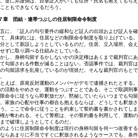
。逆に弁護側は、目撃証人がいても住所・氏名も教えてもらえ
こともできなくなるだろう。
７章 団結・連帯つぶしの住居制限命令制度
五に、「証人の勾引要件の緩和など証人の出頭および証人を確
て、具体的には、住居などの制限命令制度を取り上げている。
分として新設しようとしているものだ。住居、立入場所、会え
せずに取り調べる仕組みとしている。
かし、身柄勾留するかしないかの決定権はあくまで裁判官にあ
て勾留される件数が減ることはない。否認事件では、裁判官は
の勾留請求を乱発しているのが現状だ。そんな裁判官のもとで
。
とえば、原発反対運動のメンバーがデモで逮捕されたとする。
の活動をやめさせ、運動をつぶすことである。そこで取調刑事
限命令に従うなら即釈放だが、黙秘していたらいつまでも勾留
。家族の心配や仕事の都合も抱えるならば、どうしても釈放さ
う。ここで命令に従うことを約束して誓約書を書かされてしま
権が奪われる。そして警察は、その誓約書を利用して、運動の
まで破壊しようとしてくるのだ。
のように住居制限命令制度は現行の身柄勾留を何一つ改善する
ならあまりに不当ですぐに釈放されるようなケースでも、条件