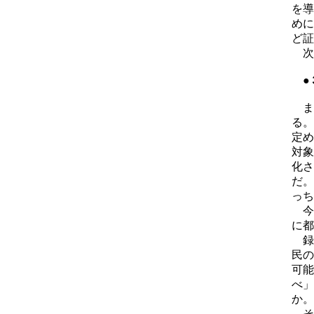
を導
めに
ど証
次
●
ま
る。
定め
対象
化さ
だ。
っち
今
に都
録
民の
可能
べ」
か。
そ