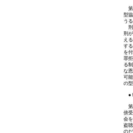
第
型協
うる
刑
刑が
える
する
を付
罪拒
る制
な恩
可能
の型
●
第
傍受
会を
盗聴
のだ