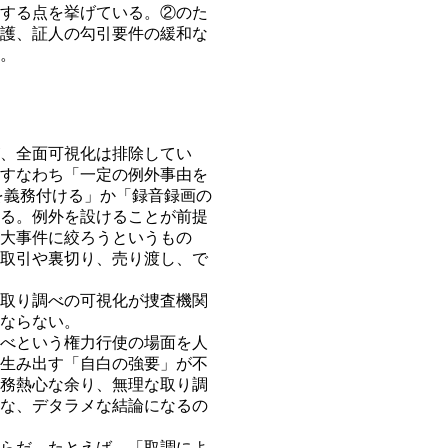
する点を挙げている。②のた
護、証人の勾引要件の緩和な
。
、全面可視化は排除してい
すなわち「一定の例外事由を
を義務付ける」か「録音録画の
る。例外を設けることが前提
大事件に絞ろうというもの
取引や裏切り、売り渡し、で
取り調べの可視化が捜査機関
ならない。
べという権力行使の場面を人
生み出す「自白の強要」が不
務熱心な余り、無理な取り調
な、デタラメな結論になるの
らだ。たとえば、「取調によ