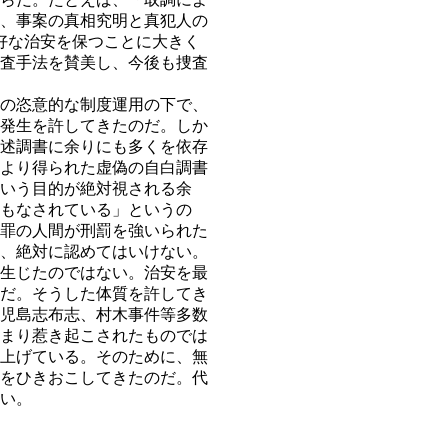
、事案の真相究明と真犯人の
好な治安を保つことに大きく
査手法を賛美し、今後も捜査
の恣意的な制度運用の下で、
発生を許してきたのだ。しか
述調書に余りにも多くを依存
より得られた虚偽の自白調書
いう目的が絶対視される余
もなされている」というの
罪の人間が刑罰を強いられた
、絶対に認めてはいけない。
生じたのではない。治安を最
だ。そうした体質を許してき
児島志布志、村木事件等多数
まり惹き起こされたものでは
上げている。そのために、無
をひきおこしてきたのだ。代
い。