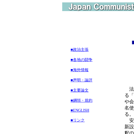
■政治主張
「
■各地の闘争
■海外情報
■声明・論評
法
■主要論文
る「
■綱領・規約
や会
名使
■ENGLISH
る。
■リンク
安
新設
釈の