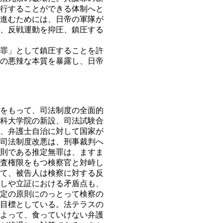
行することができる体制へと
進むためには、日帝の軍隊が
、反戦運動を抑圧、鎮圧する
罪」として鎮圧することを許
の悪辣な本質を暴露し、日帝
をもって、司法制度の全面的
科大学院の新設、司法試験合
、弁護士自治に対して国家が
司法制度改悪は、刑事裁判へ
則である推定無罪は、ますま
査権限をもつ検察官と対峙し
て、被告人は検察に対する反
しや立証における矛盾点も、
定の原則にのっとって検察の
目標としている。法テラスの
よって、食っていけない弁護