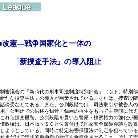
■
改憲―戦争国家化と一体の
新捜査手法」の導入阻止
制審議会の「新時代の刑事司法制度特別部会」（以下、特別部
新たな捜査手法」の導入が画策されている。それは、捜査段階
話傍受などである。また、公判段階では、司法取引や被告人の
用、公判廷での供述を録音・録画の再生をもって主尋問に代え
これら捜査段階、公判段階を貫いた警察・検察権力の強化が画
倍政権は、日本版ＮＳＣと位置付けて国家安全保障会議を設置
しようとしている。同時に特定秘密保護法の制定を狙っている
変更だけで集団的自衛権の行使を合憲化させること、そして憲