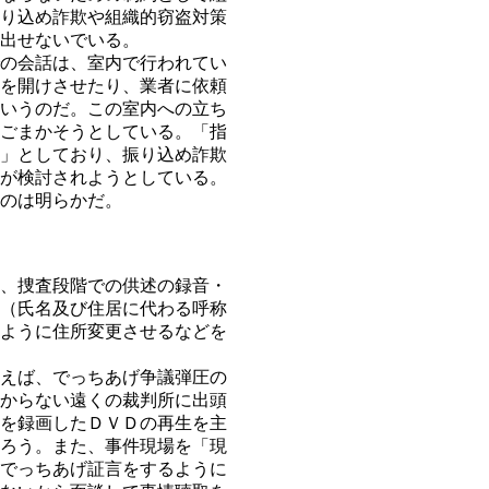
り込め詐欺や組織的窃盗対策
出せないでいる。
の会話は、室内で行われてい
を開けさせたり、業者に依頼
いうのだ。この室内への立ち
ごまかそうとしている。「指
」としており、振り込め詐欺
が検討されようとしている。
のは明らかだ。
、捜査段階での供述の録音・
（氏名及び住居に代わる呼称
ように住所変更させるなどを
えば、でっちあげ争議弾圧の
からない遠くの裁判所に出頭
を録画したＤＶＤの再生を主
ろう。また、事件現場を「現
でっちあげ証言をするように