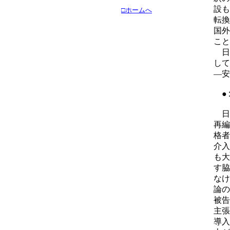
設も
□ホームへ
転換
国外
こと
日
して
―安
日
再編
格者
介入
も大
す脇
なけ
論の
被告
主張
導入