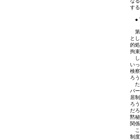
なる
する
●
第
とし
的処
拘束
し
いっ
検察
ろう
た
バー
居制
ろう
だろ
黙秘
関係
こ
制度