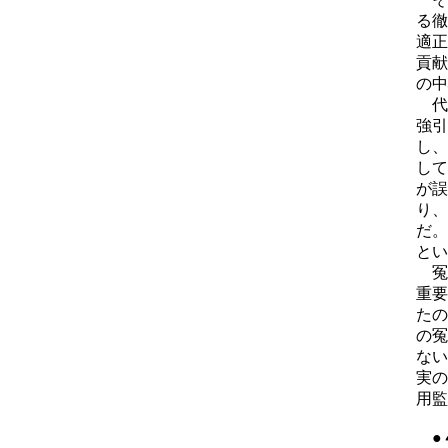
る徹
適正
貢献
の中
代
強引
し、
して
が誤
り、
だ。
とい
冤
重要
たの
の冤
ない
実の
用監
●