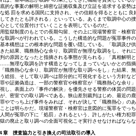
底的な事案の解明と綿密な証拠収集及び立証を追求する姿勢は
な処 罰を求める国民に支持され、その信頼を得るとともに 良
してきたとも評される」といっている。あくまで取調中心の捜
心として位置付けていくことを表明しているのだ。
用監獄制度のもとでの長期勾留、その上に現場警察官・検察官
な取調べが行われている。こうした構造的な問題が冤罪事件の
基本構想はこの根本的な問題を覆い隠している。「取調及び供
きた結果、職務熱心な余り、取調官が無理な取調をし、それに
判の原因となったと指摘される事態が見られる」「真相解明と
……無理な取調を許す構造となってしまっていないかとの指摘
「職務熱心な余り、取調官が無理な取り調べをし」た結果、無
う総括、そして取り調べは部分的に可視化するという方針など
罪や証拠偽造は、一部の警察官や検察官が「職務熱心な余り」
視し、表面上の「事件の解決」を優先させる警察の体質の問題
が、密室での取り調べである。狭山差別裁判はじめ、最近の鹿
罪やでっち上げ事件をみれば、それが決して「職務熱心」のあ
ことは明らかだ。現場警察官・検察官は意図的に冤罪をでっち
人間が冤罪の下に「処罰」されるという、許しがたい権力犯罪
獄の廃止と取り調べの全面可視化こそ実行させなければならな
４章 捜査協力と引き換えの司法取引の導入