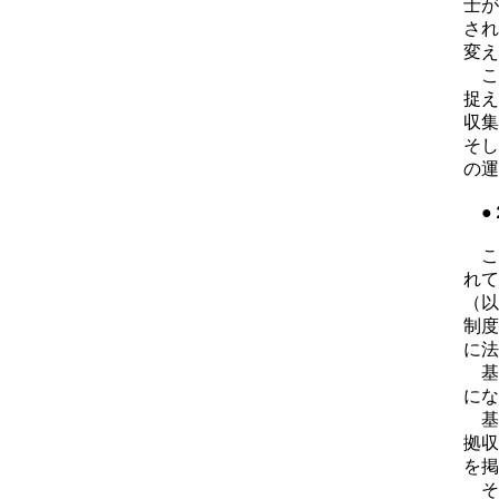
士が
され
変え
こ
捉え
収集
そし
の運
●
こ
れて
（以
制度
に法
基
にな
基
拠収
を掲
そ