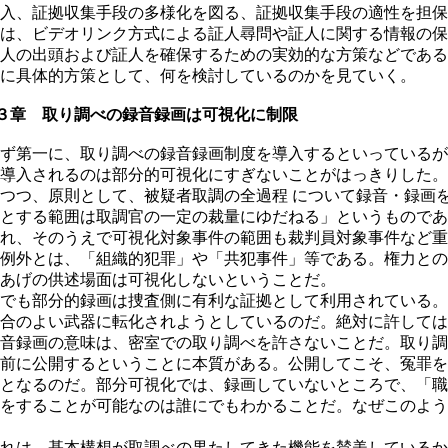
入、証拠収集手段の多様化を図る、証拠収集手段の適性を担保
は、ビデオリンク方式による証人尋問や証人に関する情報の保
人の出頭および証人を確保するための実効的な方策などである
に具体的方策として、何を検討しているのかを見ていく。
３章 取り調べの録音録画は可視化に制限
ず第一に、取り調べの録音録画制度を導入するといっているが
導入されるのは部分的可視化にすぎないことがはっきりした。
つつ、原則として、被疑者取調の全過程 について録音・録画
とする範囲は取調官の一定の裁量にゆだねる」というものであ
れ、そのうえで可視化対象事件の範囲も裁判員対象事件など重
例外とは、「組織的犯罪」や「共犯事件」等である。権力との
あげの供述場面は可視化しないということだ。
でも部分的録画は捜査側に有利な証拠として利用されている。
合のよい武器に転化されようとしているのだ。絶対に許しては
音録画の意味は、密室での取り調べを許さないことだ。取り調
前に公開するということに本質がある。公開してこそ、冤罪を
となるのだ。部分可視化では、録画していないところで、「職
をすることが可能なのは誰にでもわかることだ。なぜこのよう
れは、基本構想が取調べの果たしてきた機能を賛美しているか