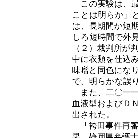
この実験は、最
ことは明らか」
は、長期間か短
しろ短時間で外
（２）裁判所が
中に衣類を仕込
味噌と同色にな
で、明らかな誤
また、二〇一一
血液型およびＤ
出された。
「袴田事件再審
果 静岡県弁護