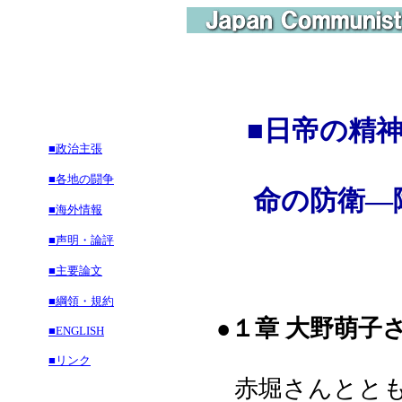
■日帝の精
■政治主張
■各地の闘争
命の防衛―障
■海外情報
■声明・論評
■主要論文
■綱領・規約
●１章 大野萌子
■ENGLISH
■リンク
赤堀さんととも