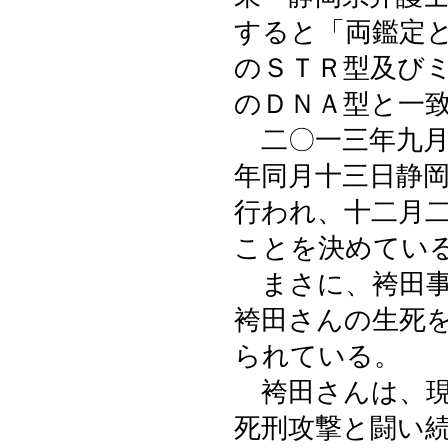
すると「両鑑定
のＳＴＲ型及び
のＤＮＡ型と一
二〇一三年九月
年同月十三日静
行われ、十二月
ことを決めてい
まさに、袴田事
袴田さんの生死
られている。
袴田さんは、現
死刑攻撃と闘い