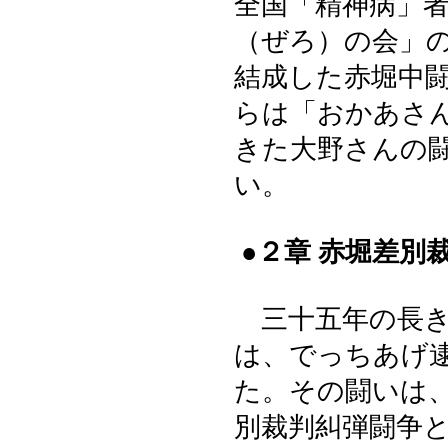
全国「精神病」
（ぜろ）の会」
結成した赤堀中
らは「おかあさ
きた大野さんの
い。
●２章 赤堀差別
三十五年の長き
は、でっちあげ
た。その闘いは
別裁判糾弾闘争