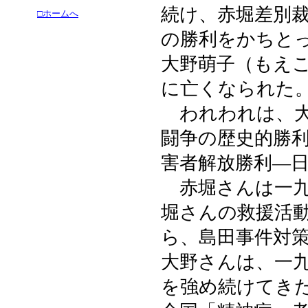
続け、赤堀差別
□ホームへ
の勝利をかちと
大野萌子（もえ
に亡くなられた
われわれは、大
闘争の歴史的勝
害者解放勝利―
赤堀さんは一九
堀さんの救援活
ら、島田事件対
大野さんは、一
を強め続けてき