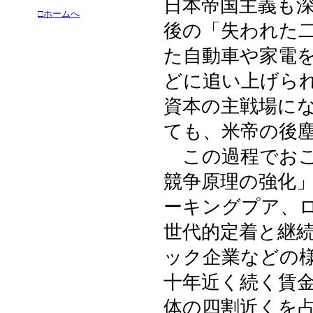
日本帝国主義も
□ホームへ
後の「失われた
た自動車や家電
どに追い上げら
資本の主戦場に
ても、米帝の後
この過程でおこ
競争原理の強化
ーキングプア、
世代的定着と継
ック企業などの
十年近く続く賃
体の四割近くを