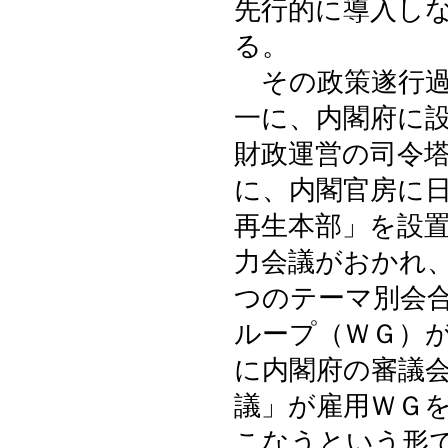
先行的に導入し
る。
その政策遂行過
一に、内閣府に
財政運営の司令
に、内閣官房に
再生本部」を設
力会議がおかれ
つのテーマ別会
ループ（ＷＧ）
に内閣府の審議
議」が雇用ＷＧ
こなうという形