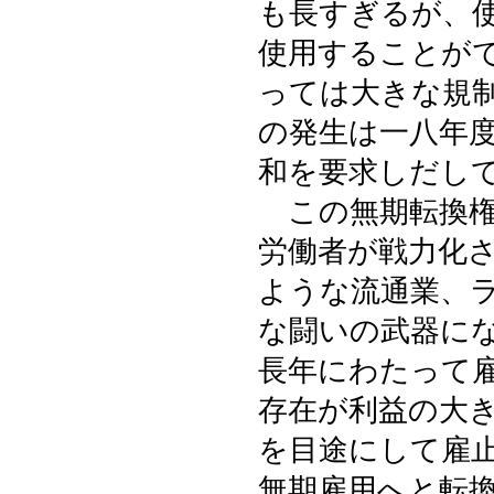
も長すぎるが、
使用することが
っては大きな規
の発生は一八年
和を要求しだし
この無期転換権
労働者が戦力化
ような流通業、
な闘いの武器に
長年にわたって
存在が利益の大
を目途にして雇
無期雇用へと転