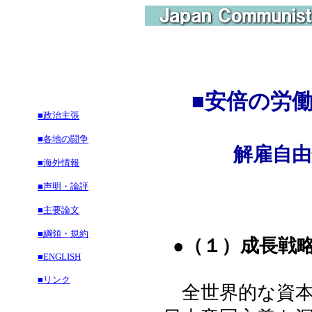
■安倍の労
■政治主張
■各地の闘争
解雇自由
■海外情報
■声明・論評
■主要論文
■綱領・規約
●（１）成長戦
■ENGLISH
■リンク
全世界的な資本