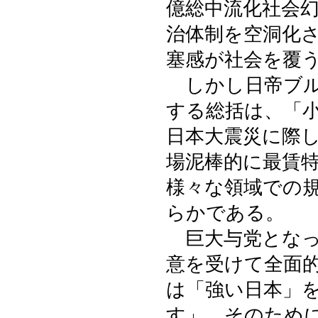
億総中流化社会
治体制を空洞化
塞感が社会を覆
しかし日帝ブル
する総括は、「
日本大震災に際
場泥棒的に最賃
様々な領域での
らかである。
巨大与党となっ
意を受けて全面
は「強い日本」
す」、そのため