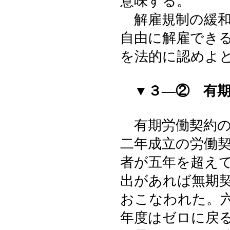
意味する。
解雇規制の緩和
自由に解雇でき
を法的に認めよ
▼３―② 有
有期労働契約の
二年成立の労働
者が五年を超え
出があれば無期
おこなわれた。
年度はゼロに戻