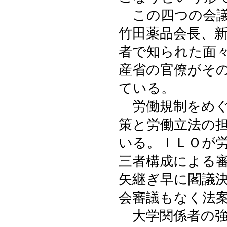
この四つの会議
竹田薬品会長、
者で知られた面
産省の官僚がそ
ている。
労働規制をめぐ
策と労働立法の
いる。ＩＬＯが
三者構成による
矢継ぎ早に閣議
会審議もなく法
大学関係者の強