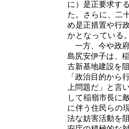
に）是正要求す
た。さらに、二
め是正措置や行
かとなっている
一方、今や政府
島尻安伊子は、
古新基地建設を
「政治目的から
上問題だ」と言
して稲嶺市長に
に伴う住民らの
法な妨害活動を
安庁の積極的な