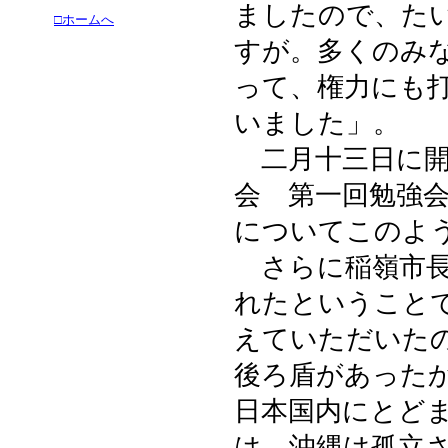
ましたので、た
□ホームへ
すが。多くのみ
って、権力にも
いました」。
二月十三日に開
会 第一回勉強
についてこのよ
さらに稲嶺市長
れたということ
えていただいた
後ろ盾があった
日本国内にとど
は、沖縄は孤立