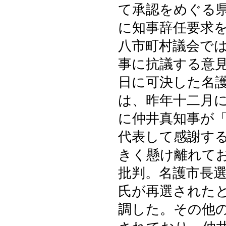
て承認をめぐる
に知事辞任要求
八市町村議会で
事に抗議する意
日に可決した名
は、昨年十二月
に仲井真知事が
代表して感謝す
きく懸け離れて
批判。名護市長
氏が再選された
調した。その他