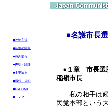
■名護市長
■政治主張
■各地の闘争
■海外情報
■声明・論評
●１章 市長
■主要論文
稲嶺市長
■綱領・規約
■ENGLISH
「私の相手は候
■リンク
民党本部という