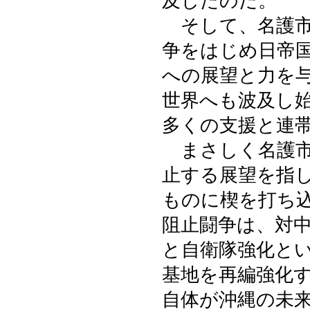
及したのだ。
そして、名護市
争をはじめ日帝
への展望と力を
世界へも波及し
多くの支援と連
まさしく名護市
止する展望を指
ものに楔を打ち
阻止闘争は、対
と自衛隊強化と
基地を再編強化
自体が沖縄の未