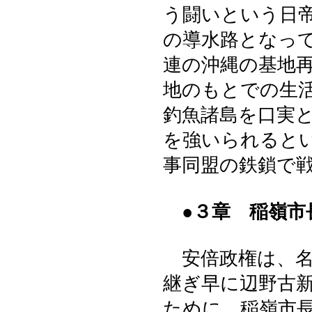
う闘いという日
の導水路となっ
連の沖縄の基地
地のもとでの生
釣魚諸島を口実
を強いられると
事同盟の鉄鎖で
●３章 稲嶺
安倍政権は、名
継ぎ早に辺野古
ために、稲嶺市