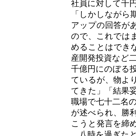
社員に対して千
「しかしながら
アップの回答が
ので、これでは
めることはでき
産開発投資など
千億円にのぼる
ているが、物よ
てきた」「結果
職場で七十二名
が述べられ、勝
こうと発言を締
八時を過ぎたと