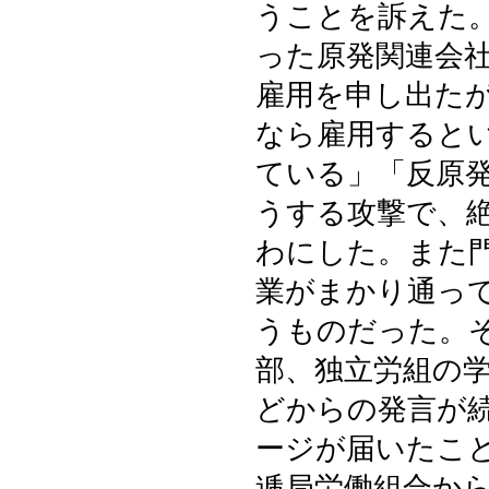
うことを訴えた
った原発関連会
雇用を申し出た
なら雇用すると
ている」「反原
うする攻撃で、
わにした。また
業がまかり通っ
うものだった。
部、独立労組の
どからの発言が
ージが届いたこ
逓局労働組合か