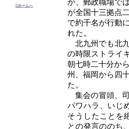
が、郵政職場で
□ホームへ
が全国十三拠点
で約千名が行動
れた。
北九州でも北九
の時限ストライ
朝七時二十分か
州、福岡から四
た。
集会の冒頭、司
パワハラ、いじ
そうしたことを
との発言ののち