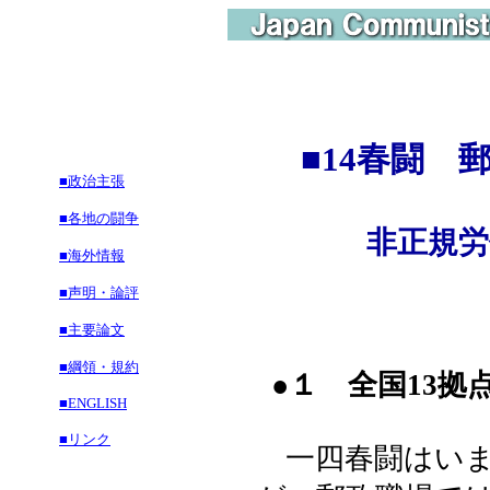
■14春闘 
■政治主張
■各地の闘争
非正規
■海外情報
■声明・論評
■主要論文
■綱領・規約
●１ 全国13拠
■ENGLISH
■リンク
一四春闘はいま