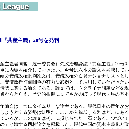
■
『共産主義』20号を発刊
主義者同盟（統一委員会）の政治理論誌『共産主義』20号を
単に内容を紹介しておきたい。今号は六本の論文を掲載してい
頭の安倍政権批判論文は、安倍政権の右翼ナショナリストとし
。安倍政権打倒闘争の有力な武器として活用していただきたい
情勢に関する論文である。論文では、ウクライナ問題などを現
点からとらえ、歴史的根拠にまでさかのぼって現代世界の基本
年論文は非常にタイムリーな論考である。現代日本の青年がお
しようとする姿勢は鮮明だ。ここから脱却する道はどこにある
ているが、この論文はそこに投じられた一石である。つづいて
の」と題する西村論文を掲載した。現代中国の資本主義化と政