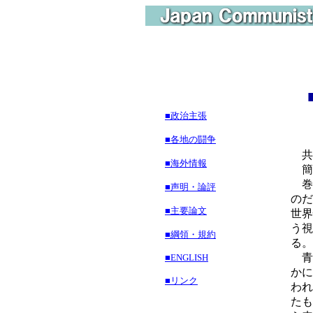
■政治主張
■各地の闘争
共産
■海外情報
簡
巻
■声明・論評
のだ
■主要論文
世界
う視
■綱領・規約
る。
青
■ENGLISH
かに
■リンク
われ
たも