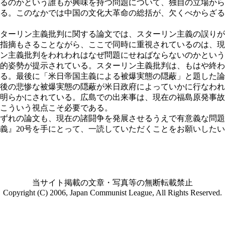
るのかという誰もが興味を持つ問題について、独自の立場から
る。このなかでは中国の文化大革命の総括が、欠くべからざる
ターリン主義批判に関する論文では、スターリン主義の誤りが
指摘もさることながら、ここで同時に重視されているのは、現
ン主義批判をわれわれはなぜ問題にせねばならないのかという
的姿勢が提示されている。スターリン主義批判は、もはや終わ
る。最後に「米日帝国主義による被爆実態の隠蔽」と題した論
後の悲惨な被爆実態の隠蔽が米日政府によっていかに行なわれ
明らかにされている。広島での出来事は、現在の福島原発事故
こういう視点こそ必要である。
ずれの論文も、現在の諸闘争を発展させるうえで有意義な問題
義』20号を手にとって、一読していただくことをお願いした
当サイト掲載の文章・写真等の無断転載禁止
Copyright (C) 2006, Japan Communist League, All Rights Reserved.