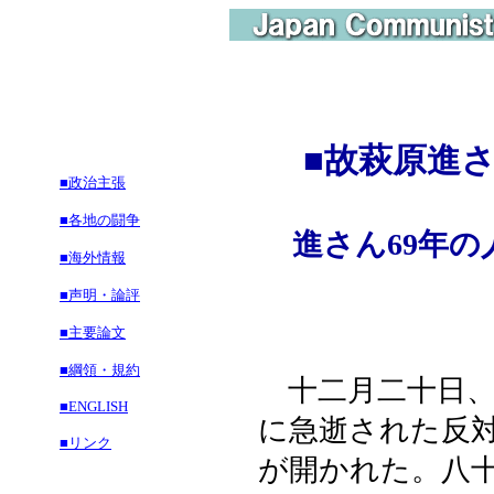
■
故萩原進
■政治主張
■各地の闘争
進さん69年
■海外情報
■声明・論評
■主要論文
■綱領・規約
十二月二十日、
■ENGLISH
に急逝された反
■リンク
が開かれた。八