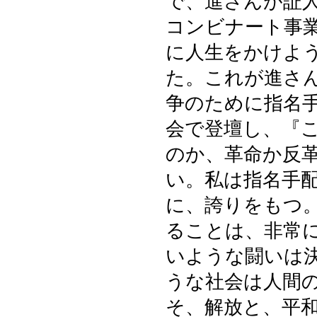
で、進さんが証
コンビナート事
に人生をかけよ
た。これが進さ
争のために指名
会で登壇し、『
のか、革命か反
い。私は指名手
に、誇りをもつ
ることは、非常
いような闘いは
うな社会は人間
そ、解放と、平