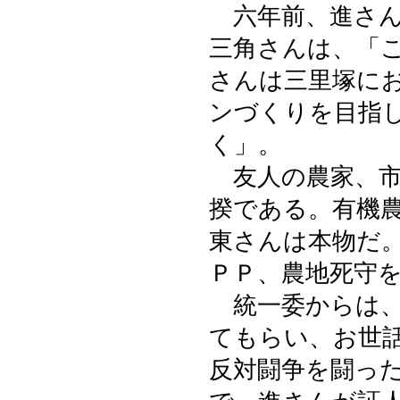
六年前、進さん
三角さんは、「
さんは三里塚に
ンづくりを目指
く」。
友人の農家、市
揆である。有機
東さんは本物だ
ＰＰ、農地死守
統一委からは、
てもらい、お世
反対闘争を闘っ