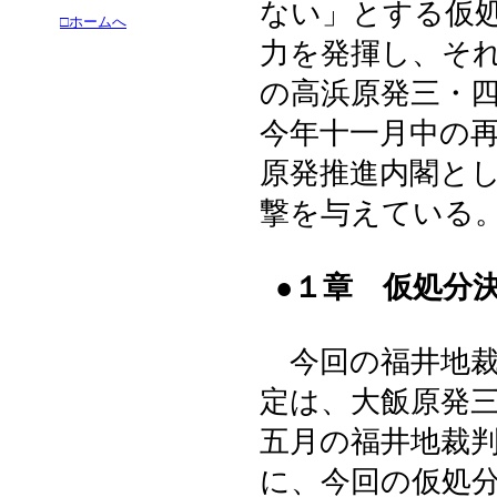
ない」とする仮
□ホームへ
力を発揮し、そ
の高浜原発三・
今年十一月中の
原発推進内閣と
撃を与えている
●１章 仮処分
今回の福井地裁
定は、大飯原発
五月の福井地裁
に、今回の仮処