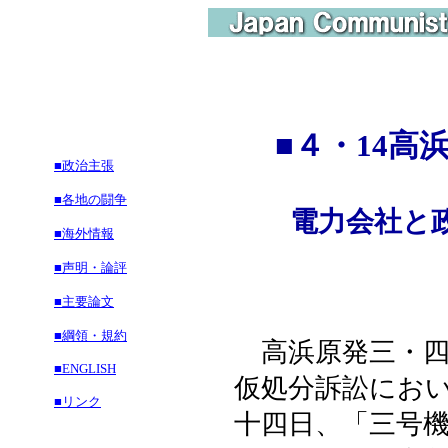
■
４・14高
■政治主張
■各地の闘争
電力会社と
■海外情報
■声明・論評
■主要論文
■綱領・規約
高浜原発三・四
■ENGLISH
仮処分訴訟にお
■リンク
十四日、「三号