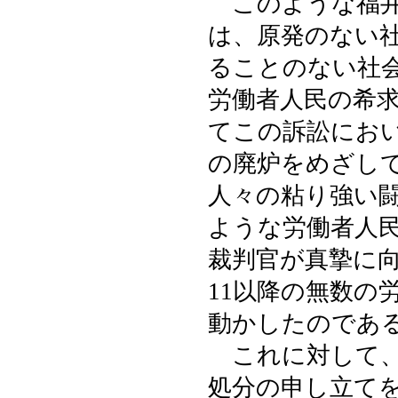
このような福井
は、原発のない
ることのない社
労働者人民の希
てこの訴訟にお
の廃炉をめざし
人々の粘り強い
ような労働者人
裁判官が真摯に
11以降の無数の
動かしたのであ
これに対して、
処分の申し立て