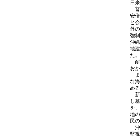
日米
普
安倍
と会
外の
強制
沖縄
地建
た。
耐
おか
ま
な海
める
新
し基
を、
地の
民の
沖
監視