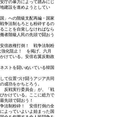
安庁の暴力によって踏みにじ
地建設を進めようとしてい
国」への階級支配再編・国家
戦争法制もろとも粉砕するの
ることを自覚しなければなら
働者階級人民の先頭で闘おう
安倍政権打倒！ 戦争法制粉
大強化阻止！ を掲げ、六月
かけている。安倍右翼反動政
ネストを闘いぬいている韓国
して位置づけ闘うアジア共同
の成功をかちとろう。
 反戦実行委員会」が、「戦
呼びかけている。ここに総力で
最先頭で闘おう！
争法制粉砕！ 安倍打倒の全
によっていよいよ始まった国
国会を包囲する全人民闘争を