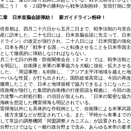
拓こう！ ６・21闘争の勝利から戦争法制粉砕、安倍打倒に
二章 日米首脳会談弾劾！ 新ガイドライン粉砕！
倍首相は、四月二十六日から五月二日まで、戦争法制の与党合
産に訪米した。二十七日には、日米首脳会談に先立って、日米
ドライン）の改定が強行され、二十八日には「日米同盟の強化
。日本を再び「戦争する国」へと転換させることを日米帝国主
として徹底的に弾劾しなければならない。
月二十七日の外務・防衛閣僚会合（２＋２）では、戦争法制と
を明記し、自衛隊と米軍の軍事協力を大幅に強化・拡大させる
した。「周辺事態」を削除し、「アジア太平洋地域を越えた地
ーバルな性質」が打ち出された。国防総省高官は、今回の再改
撤廃したことで、日本と地球規模で協力できるようになったこ
倍政権が強行した集団的自衛権の行使容認を根拠に、今回の改
力攻撃への対処行動」の項目が加えられ、「日米の緊密な協力
海峡を想定した機雷掃海も明記されている。
雷掃海以外にも具体的な作戦例として、自衛隊による米軍武器
、後方支援などが想定されている。また「平時から有事までの
して常設の調整機関「同盟調整メカニズム」が設置されること
分野だけではなく一般行政分野まで含み、あらゆる米帝の要求