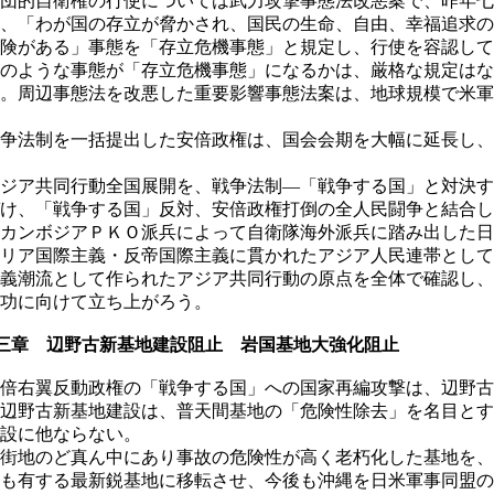
団的自衛権の行使については武力攻撃事態法改悪案で、昨年七
、「わが国の存立が脅かされ、国民の生命、自由、幸福追求の
険がある」事態を「存立危機事態」と規定し、行使を容認して
のような事態が「存立危機事態」になるかは、厳格な規定はな
。周辺事態法を改悪した重要影響事態法案は、地球規模で米軍
争法制を一括提出した安倍政権は、国会会期を大幅に延長し、
ジア共同行動全国展開を、戦争法制―「戦争する国」と対決す
け、「戦争する国」反対、安倍政権打倒の全人民闘争と結合し
カンボジアＰＫＯ派兵によって自衛隊海外派兵に踏み出した日
リア国際主義・反帝国際主義に貫かれたアジア人民連帯として
義潮流として作られたアジア共同行動の原点を全体で確認し、
功に向けて立ち上がろう。
三章 辺野古新基地建設阻止 岩国基地大強化阻止
倍右翼反動政権の「戦争する国」への国家再編攻撃は、辺野古
辺野古新基地建設は、普天間基地の「危険性除去」を名目とす
設に他ならない。
街地のど真ん中にあり事故の危険性が高く老朽化した基地を、
も有する最新鋭基地に移転させ、今後も沖縄を日米軍事同盟の