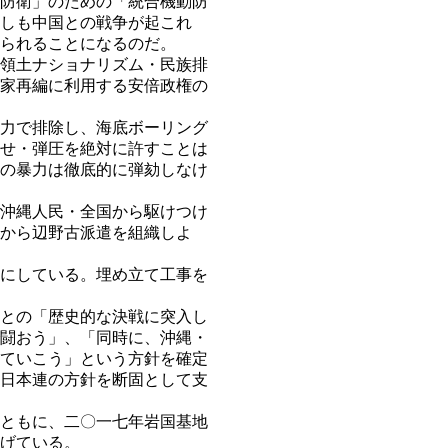
防衛」のための「統合機動防
しも中国との戦争が起これ
られることになるのだ。
領土ナショナリズム・民族排
家再編に利用する安倍政権の
力で排除し、海底ボーリング
せ・弾圧を絶対に許すことは
の暴力は徹底的に弾劾しなけ
沖縄人民・全国から駆けつけ
から辺野古派遣を組織しよ
にしている。埋め立て工事を
との「歴史的な決戦に突入し
闘おう」、「同時に、沖縄・
ていこう」という方針を確定
日本連の方針を断固として支
ともに、二〇一七年岩国基地
げている。