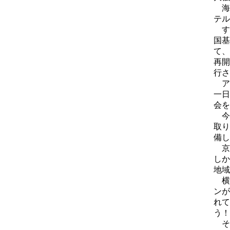
海
テル
す
国基
て、
再開
行さ
ア
一日
会を
今
取り
備し
京
しか
地域
横
ンが
れて
う！
そ