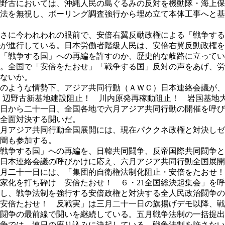
野古においては、沖縄人民の島ぐるみの反対を機動隊・海上保
法を無視し、ボーリング調査強行から埋め立て本体工事へと基
さに今われわれの眼前で、安倍右翼反動政権による「戦争する
が進行している。日本労働者階級人民は、安倍右翼反動政権を
「戦争する国」への再編を許すのか、歴史的な岐路に立ってい
。全国で「安倍をたおせ」「戦争する国」反対の声をあげ、労
ないか。
のような情勢下、アジア共同行動（ＡＷＣ）日本連絡会議が、
 辺野古新基地建設阻止！ 川内原発再稼動阻止！ 岩国基地
日から二十一日、全国各地で六月アジア共同行動の開催を呼び
全面対決する闘いだ。
月アジア共同行動全国展開には、現在パククネ政権と対決しゼ
間も参加する。
戦争する国」への再編を、日韓共同闘争、反帝国際共同闘争と
日本連絡会議の呼びかけに応え、六月アジア共同行動全国展開
月二十一日には、「集団的自衛権法制化阻止・安倍をたおせ！
家化を打ち砕け 安倍たおせ！ ６・21全国総決起集会」を
し、戦争法制を強行する安倍政権と対決する全人民政治闘争の
安倍たおせ！ 反戦実」は三月二十一日の旗揚げデモ以降、戦
闘争の最前線で闘いを継続している。五月戦争法制の一括提出
争では、連日の座り込みに決起している。戦争法制を許さない