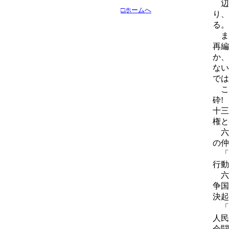
辺
□ホームへ
り、
る。
ま
再編
か、
ない
では
こ
砕!
十三
権と
六
の仲
「
行動
六
争国
決起
「
人民
会闘