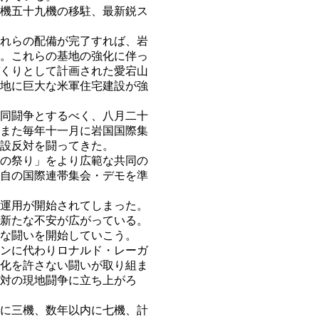
機五十九機の移駐、最新鋭ス
れらの配備が完了すれば、岩
。これらの基地の強化に伴っ
くりとして計画された愛宕山
地に巨大な米軍住宅建設が強
同闘争とするべく、八月二十
また毎年十一月に岩国国際集
設反対を闘ってきた。
の祭り」をより広範な共同の
自の国際連帯集会・デモを準
運用が開始されてしまった。
新たな不安が広がっている。
な闘いを開始していこう。
ンに代わりロナルド・レーガ
化を許さない闘いが取り組ま
対の現地闘争に立ち上がろ
に三機、数年以内に七機、計