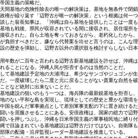
帝国主義の策略だ。
天間基地の危険性除去の唯一の解決策は、基地を無条件で閉鎖
政権が繰り返す「辺野古が唯一の解決策」という根拠は何一つ
談した翁長知事は、「沖縄は自ら基地を提供したことは一度も
基地も戦後、県民が収容されている間に接収され、居住場所を
接収された。自ら土地を奪っておきながら、老朽化したから、
が負担すべきだと、嫌なら代替案を出せと言うのは、こんな理
設の歴史を弾劾し、辺野古以外の選択肢を検討すらしない日本
用年数が二百年と言われる辺野古新基地建設を許せば、沖縄は
れることになる。沖縄人民が拒否するのは当然のことだ。
して基地建設予定地の大浦湾は、希少なサンゴやジュゴンが生
だ。一度破壊したら二度と元に戻ることがない貴重な自然を破
ことなど絶対に出来ないことだ。
基地建設の狙いのもう一つは、海兵隊の最新鋭基地を拒否し、
地のない平和な島を実現し、琉球としての歴史と豊かな環境を
中国を睨んだ軍事拠点として差別軍事支配の下に置き続けるた
闘いを屈服させることにある。安倍政権は、国家の総力で辺野
闘いを押しつぶし、沖縄を日米帝国主義の軍事植民地に縛り付
縄で目論まれている基地建設は辺野古だけではない。自衛隊も
部隊の配備・沿岸監視レーダー基地建設を推進している。