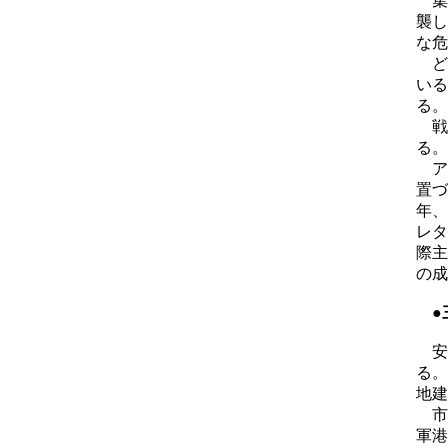
集
襲し
な危
ど
いる
る。
戦
る。
ア
置づ
年、
レタ
際主
の成
●
安
る。
地建
市
軍港