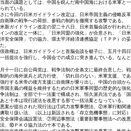
当面の議題としては、中国を睨んだ南中国海における米軍と一
られている。
さに今回の日米ガイドライン改定は、日米帝国主義の侵略反革
自衛隊の戦争への荷担、参戦の制約を撤廃する攻撃である。
米新ガイドライン改定の翌二十八日、日米首脳会談が行われた
インの改定と一体に、「日米同盟の強化」が合意され、「日米
洋安全保障」での協力、環太平洋経済連携協定（ＴＰＰ）の妥
た。
倍政権は、日米ガイドラインと首脳会談を梃子に、五月十四日
一括提出を強行し、今国会での成立に突き進んでいる。なんと
月十一日に自公両党は、戦争法制の全条文に最終合意した。戦
制約の海外派兵と武力行使、「切れ目のない」米軍支援、であ
強行する米帝の後方支援に自衛隊が乗り出し、中国の台頭から
帝国主義の権益を維持するための日米軍事同盟の歴史的な強化
争法制は、全部で十一法案で構成され、恒久派兵法である「国
あと十本は現行諸法を改悪する形で一括法案となっている。
悪案が提出された現行法は①武力攻撃事態法、②米軍行動関連
虜取り扱い法、（以上は新設される「存立危機事態」に対応）
安全保障会議設置法、⑦周辺事態法（重要影響事態法への改悪
法、⑩ＰＫＯ協力法の十本である。