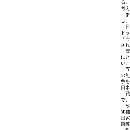
る。
考え
ま
し、
日
ドラ
「海
され
安
にと
い。
五
の無
争を
日米
戦
で、
改
④捕
国家
衛隊