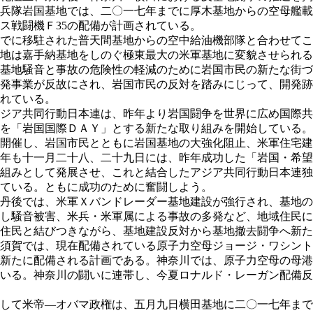
兵隊岩国基地では、二〇一七年までに厚木基地からの空母艦載
ス戦闘機Ｆ35の配備が計画されている。
でに移駐された普天間基地からの空中給油機部隊と合わせてこ
地は嘉手納基地をしのぐ極東最大の米軍基地に変貌させられる
基地騒音と事故の危険性の軽減のために岩国市民の新たな街づ
発事業が反故にされ、岩国市民の反対を踏みにじって、開発跡
れている。
ジア共同行動日本連は、昨年より岩国闘争を世界に広め国際共
を「岩国国際ＤＡＹ」とする新たな取り組みを開始している。
開催し、岩国市民とともに岩国基地の大強化阻止、米軍住宅建
年も十一月二十八、二十九日には、昨年成功した「岩国・希望
組みとして発展させ、これと結合したアジア共同行動日本連独
ている。ともに成功のために奮闘しよう。
丹後では、米軍Ｘバンドレーダー基地建設が強行され、基地の
し騒音被害、米兵・米軍属による事故の多発など、地域住民に
住民と結びつきながら、基地建設反対から基地撤去闘争へ新た
須賀では、現在配備されている原子力空母ジョージ・ワシント
新たに配備される計画である。神奈川では、原子力空母の母港
いる。神奈川の闘いに連帯し、今夏ロナルド・レーガン配備反
して米帝―オバマ政権は、五月九日横田基地に二〇一七年まで