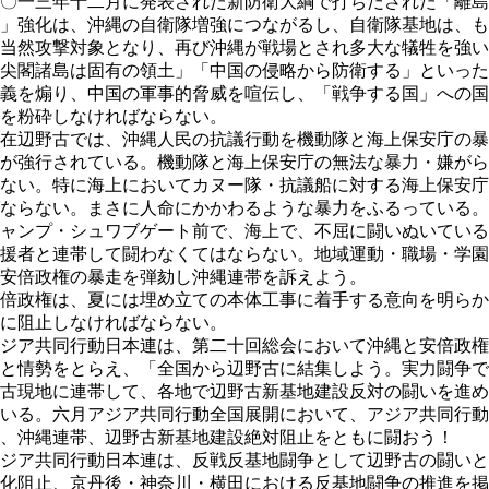
〇一三年十二月に発表された新防衛大綱で打ちだされた「離島
」強化は、沖縄の自衛隊増強につながるし、自衛隊基地は、も
当然攻撃対象となり、再び沖縄が戦場とされ多大な犠牲を強い
尖閣諸島は固有の領土」「中国の侵略から防衛する」といった
義を煽り、中国の軍事的脅威を喧伝し、「戦争する国」への国
を粉砕しなければならない。
在辺野古では、沖縄人民の抗議行動を機動隊と海上保安庁の暴
が強行されている。機動隊と海上保安庁の無法な暴力・嫌がら
ない。特に海上においてカヌー隊・抗議船に対する海上保安庁
ならない。まさに人命にかかわるような暴力をふるっている。
ャンプ・シュワブゲート前で、海上で、不屈に闘いぬいている
援者と連帯して闘わなくてはならない。地域運動・職場・学園
安倍政権の暴走を弾劾し沖縄連帯を訴えよう。
倍政権は、夏には埋め立ての本体工事に着手する意向を明らか
に阻止しなければならない。
ジア共同行動日本連は、第二十回総会において沖縄と安倍政権
と情勢をとらえ、「全国から辺野古に結集しよう。実力闘争で
古現地に連帯して、各地で辺野古新基地建設反対の闘いを進め
いる。六月アジア共同行動全国展開において、アジア共同行動
、沖縄連帯、辺野古新基地建設絶対阻止をともに闘おう！
ジア共同行動日本連は、反戦反基地闘争として辺野古の闘いと
化阻止、京丹後・神奈川・横田における反基地闘争の推進を掲