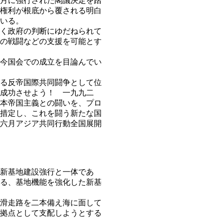
月に強行された閣議決定を踏
権利が根底から覆される明白
いる。
く政府の判断にゆだねられて
の戦闘などの支援を可能とす
今国会での成立を目論んでい
る反帝国際共同闘争として位
成功させよう！ 一九九二
本帝国主義との闘いを、プロ
措定し、これを闘う新たな国
六月アジア共同行動全国展開
新基地建設強行と一体であ
る、基地機能を強化した新基
滑走路を二本備え海に面して
拠点として支配しようとする