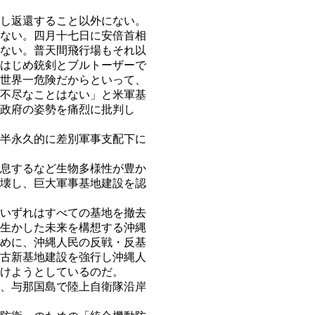
し返還すること以外にない。
ない。四月十七日に安倍首相
ない。普天間飛行場もそれ以
はじめ銃剣とブルトーザーで
世界一危険だからといって、
不尽なことはない」と米軍基
政府の姿勢を痛烈に批判し
半永久的に差別軍事支配下に
息するなど生物多様性が豊か
壊し、巨大軍事基地建設を認
いずれはすべての基地を撤去
生かした未来を構想する沖縄
めに、沖縄人民の反戦・反基
古新基地建設を強行し沖縄人
けようとしているのだ。
、与那国島で陸上自衛隊沿岸