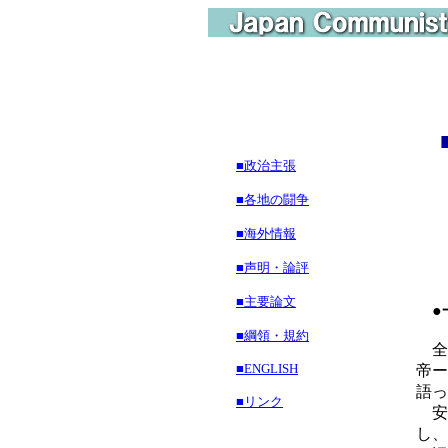
■政治主張
■各地の闘争
■海外情報
■声明・論評
■主要論文
●
■綱領・規約
全
■ENGLISH
帝ー
語っ
■リンク
安
し、