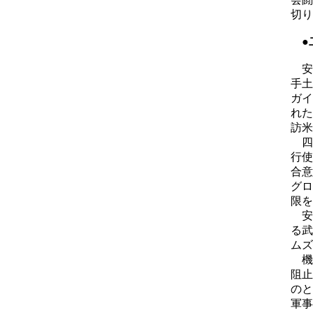
切り
●
安
手土
ガイ
れた
訪米
四
行使
合意
グロ
限を
安
る武
ムズ
機
阻止
のと
軍事