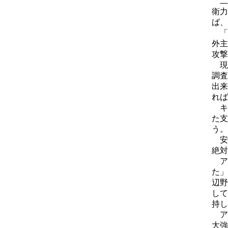
二
衛力
ば、
「
外主
攻撃
現
調査
出来
れば
キ
た支
う。
安
絶対
ア
た」
辺野
して
持し
ア
大強