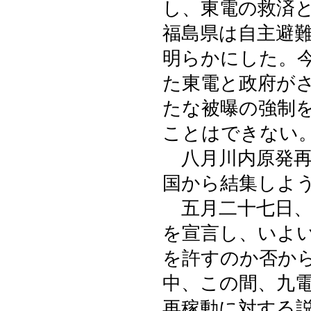
し、東電の救済
福島県は自主避
明らかにした。
た東電と政府が
たな被曝の強制
ことはできない
八月川内原発再
国から結集しよ
五月二十七日、
を宣言し、いよ
を許すのか否か
中、この間、九
再稼動に対する