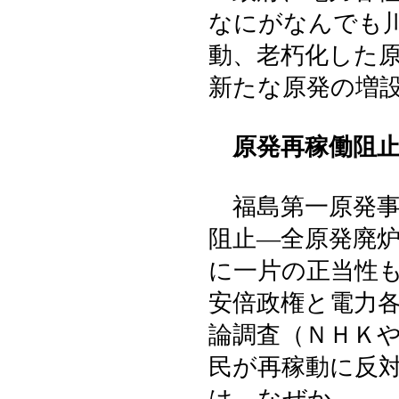
なにがなんでも
動、老朽化した
新たな原発の増
原発再稼働阻
福島第一原発事
阻止―全原発廃
に一片の正当性
安倍政権と電力
論調査（ＮＨＫ
民が再稼動に反