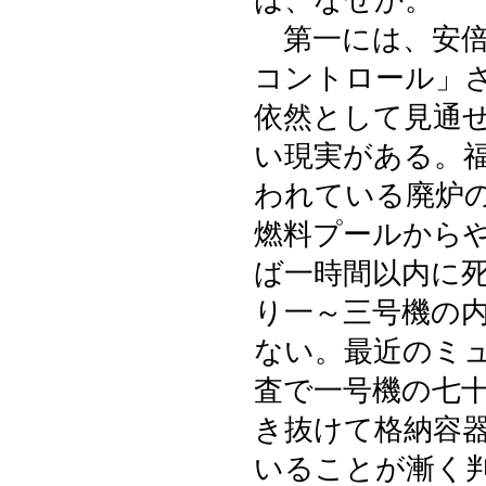
は、なぜか。
第一には、安倍
コントロール」
依然として見通
い現実がある。
われている廃炉
燃料プールから
ば一時間以内に
り一～三号機の
ない。最近のミ
査で一号機の七
き抜けて格納容
いることが漸く