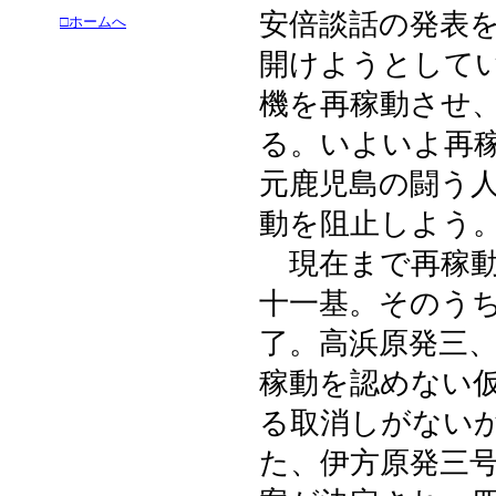
安倍談話の発表
□ホームへ
開けようとして
機を再稼動させ
る。いよいよ再
元鹿児島の闘う
動を阻止しよう
現在まで再稼動
十一基。そのう
了。高浜原発三
稼動を認めない
る取消しがない
た、伊方原発三