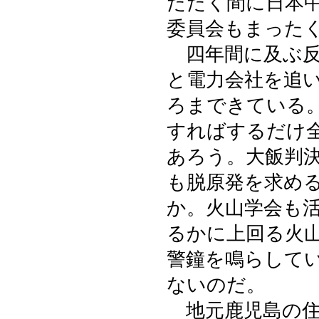
たたく間に日本
委員会もまった
四年間に及ぶ反
と電力会社を追
ろまできている
すればするだけ
あろう。大飯判
も脱原発を求め
か。火山学会も
るかに上回る火
警鐘を鳴らして
ないのだ。
地元鹿児島の住