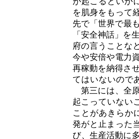
が起こるといか
を肌身をもって
先で「世界で最
「安全神話」を
府の言うことな
今や安倍や電力
再稼動を納得さ
てはいないので
第三には、全原
起こっていない
ことがあきらか
発がと止まった
び、生産活動に