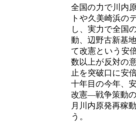
全国の力で川内
トや久美崎浜の
し、実力で全国
動、辺野古新基
て改憲という安
数以上が反対の
止を突破口に安
十年目の今年、
改憲―戦争策動
月川内原発再稼
う。