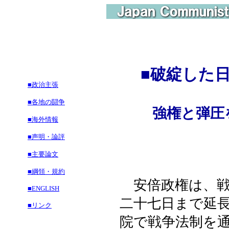
■
破綻した
■政治主張
■各地の闘争
強権と弾圧
■海外情報
■声明・論評
■主要論文
■綱領・規約
安倍政権は、戦
■ENGLISH
二十七日まで延
■リンク
院で戦争法制を