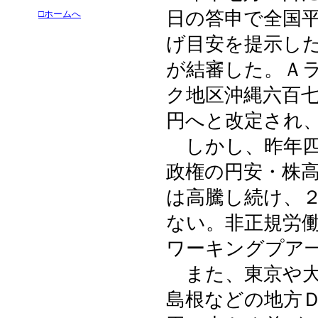
日の答申で全国
□ホームへ
げ目安を提示し
が結審した。Ａ
ク地区沖縄六百
円へと改定され
しかし、昨年四
政権の円安・株
は高騰し続け、
ない。非正規労
ワーキングプア
また、東京や大
島根などの地方