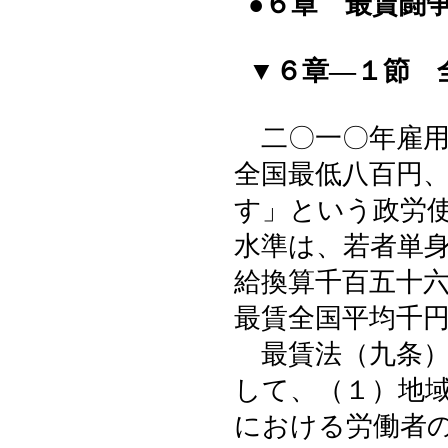
●６章 最賃闘
▼６章―１節 
二〇一〇年雇用
全国最低八百円
す」という政労
水準は、若者単
給換算千百五十
最賃全国平均千
最賃法（九条）
して、（１）地
における労働者