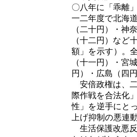
〇八年に「乖離
一二年度で北海
（二十円）・神
（十二円）など
額」を示す）。
（十一円）・宮
円）・広島（四
安倍政権は、二
際作戦を合法化
性」を逆手にと
上げ抑制の悪連
生活保護改悪反