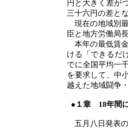
円と大きく差が
三十六円の差と
現在の地域別最
臣と地方労働局
本年の最低賃金
ける「できるだ
でに全国平均一
を要求して、中
越えた地域闘争
●１章 18年
五月八日発表の