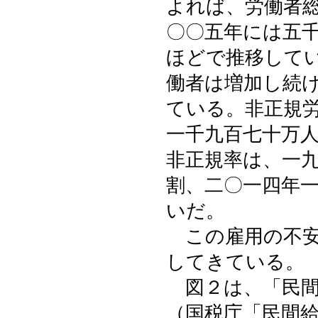
よれば、労働者
〇〇五年には五
ほどで推移して
働者は増加し続
ている。非正規
一千九百七十万
非正規率は、一
割、二〇一四年一
いだ。
この雇用の不安
してきている。
図２は、「民間
（国税庁「民間