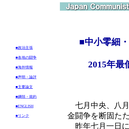
■
中小零細
■政治主張
■各地の闘争
2015年最
■海外情報
■声明・論評
■主要論文
■綱領・規約
七月中央、八月
■ENGLISH
金闘争を断固た
■リンク
昨年七月一日に