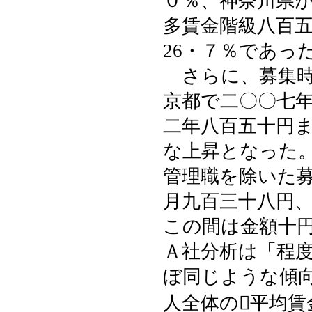
０％、神奈川県
多賃金階級八百
26・７％であっ
さらに、募集時
京都で二〇〇七
二年八百五十円ま
な上昇となった
管理職を除いた
月九百三十八円
この間は金額十
Ａ社分析は「程
ぼ同じような傾
人全体の平均賃