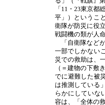
る」（『戦旗』
「11・23東京
平」）というこ
衛隊が防災に役
戦闘機の類が人
「自衛隊などが
一部でしかない
災での救助は、
（＝建物の下敷
でに避難した被
は推測している
らかにしていない
容は、「全体の