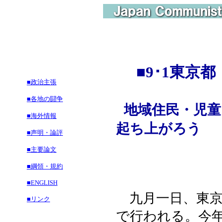
■
9･1東京
■政治主張
■各地の闘争
地域住民・児童
■海外情報
起ち上がろう
■声明・論評
■主要論文
■綱領・規約
■ENGLISH
九月一日、東京
■リンク
で行われる。今