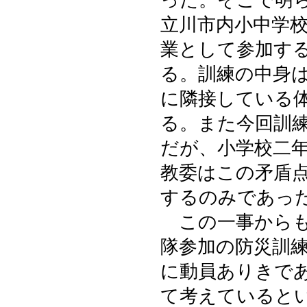
った。そこで明
立川市内小中学
業として参加す
る。訓練の中身
に隣接している
る。また今回訓
だが、小学校二
教委はこの矛盾
するのみであっ
この一事からも
隊参加の防災訓
に動員ありきで
て考えていると