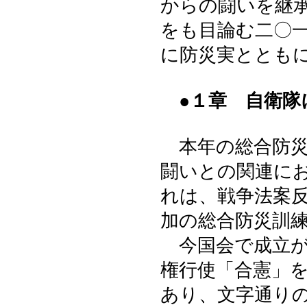
からの闘いを継
をも目論む二〇
に防災実ととも
●１章 自衛
本年の総合防災
闘いとの関連に
れは、戦争法案
加の総合防災訓
今国会で成立が
権行使「合憲」
あり、文字通り