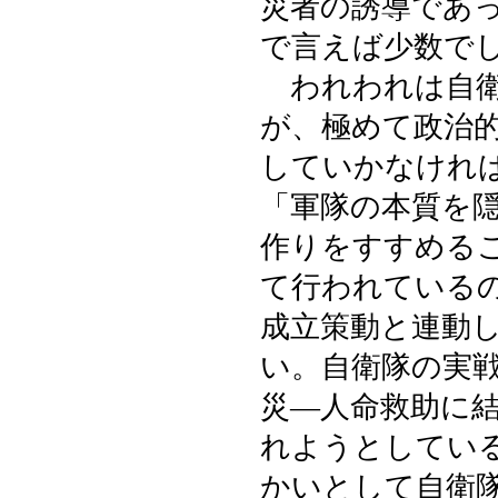
災者の誘導であ
で言えば少数で
われわれは自衛
が、極めて政治
していかなけれ
「軍隊の本質を
作りをすすめる
て行われている
成立策動と連動
い。自衛隊の実
災―人命救助に
れようとしてい
かいとして自衛