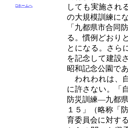
しても実施され
□ホームへ
の大規模訓練に
「九都県市合同
る。慣例どおり
とになる。さら
を記念して建設
昭和記念公園で
われわれは、自
に許さない。「
防災訓練―九都
１５」（略称「
育委員会に対す