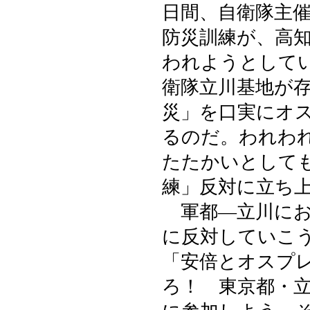
日間、自衛隊主
防災訓練が、高
われようとして
衛隊立川基地が
災」を口実にオ
るのだ。われわ
たたかいとして
練」反対に立ち
軍都―立川にお
に反対していこ
「安倍とオスプ
ろ！ 東京都・